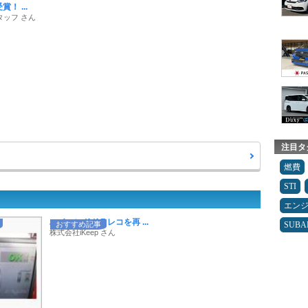
！ ...
タッフ さん
注目タ
燃費
STI
エン
ハイエンドドラレコを再 ...
おすすめ記事
SUBA
株式会社iKeep さん