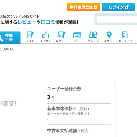
ブログ
イイね！
レビュー
フォト
グループ
スポット
カーライフ
CB90JX
ユーザー登録台数
3
台
新車本体価格
※（税込）
※メーカー発表当時の価格です
-
中古車支払総額
（税込）