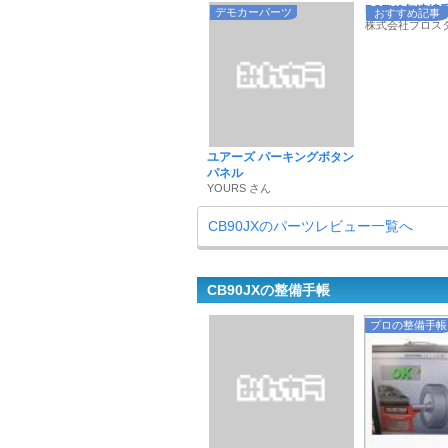
POTY9年連続受賞
デモカーパーツ
おすすめ記事
株式会社プロス
ユアーズ パーキングボタン
パネル
YOURS さん
CB90JXのパーツレビュー一覧へ
CB90JXの整備手帳
プロの整備手帳