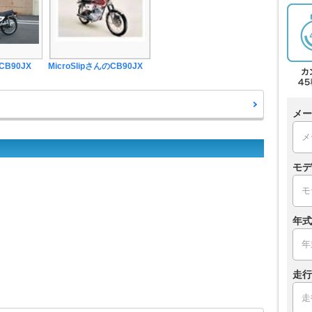
B90JX
MicroSlipさんのCB90JX
メー
モデ
年式
走行