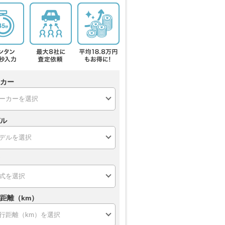
カー
ル
距離（km）