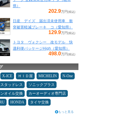
県）
202.9
万円
(税込)
日産 デイズ 届出済未使用車 衝
突被害軽減ブレーキ コ（愛知県）
129.9
万円
(税込)
トヨタ ヴォクシー 改モデル 快
適利便パッケージHigh（愛知県）
498.0
万円
(税込)
グ
X-ICE
ＨＩＤ屋
MICHELIN
N-One
スタッドレス
ソニックプラス
ジンオイル交換
カーオーディオ専門店
RU
HONDA
タイヤ交換
もっと見る