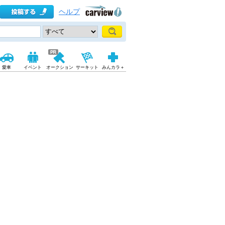
ヘルプ
愛車
イベント
オークション
サーキット
みんカラ＋