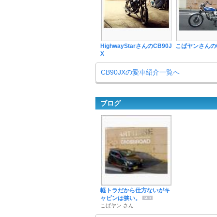
HighwayStarさんのCB90J
こばヤンさんのC
X
CB90JXの愛車紹介一覧へ
ブログ
軽トラだから仕方ないがキ
ャビンは狭い。
こばヤン さん