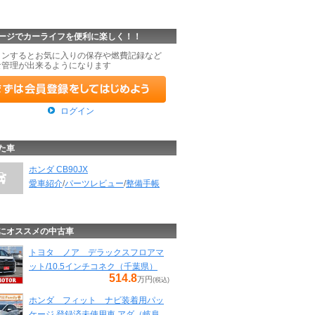
ージでカーライフを便利に楽しく！！
インするとお気に入りの保存や燃費記録など
な管理が出来るようになります
ログイン
た車
ホンダ CB90JX
愛車紹介
/
パーツレビュー
/
整備手帳
にオススメの中古車
トヨタ ノア デラックスフロアマ
ット/10.5インチコネク（千葉県）
514.8
万円
(税込)
ホンダ フィット ナビ装着用パッ
ケージ 登録済未使用車 アダ（岐阜