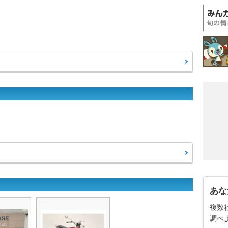
あな
複数
調べ