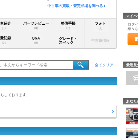
-
中古車の買取・査定相場を調べる
マイペ
愛車紹介
パーツレビュー
整備手帳
フォト
ログ
(3)
(0)
(1)
(1)
様々
燃費記録
Q&A
グレード・
中古車情報
スペック
(0)
(0)
最近見
全てクリア
待ちしております。
あなた