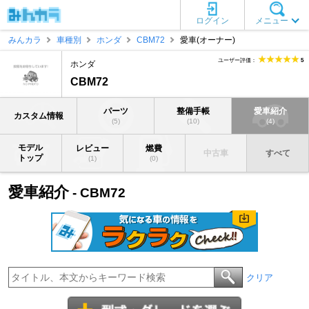
ログイン
メニュー
みんカラ
車種別
ホンダ
CBM72
愛車(オーナー)
ユーザー評価：
5
ホンダ
CBM72
パーツ
整備手帳
愛車紹介
カスタム情報
(5)
(10)
(4)
モデル
レビュー
燃費
中古車
すべて
トップ
(1)
(0)
愛車紹介
- CBM72
クリア