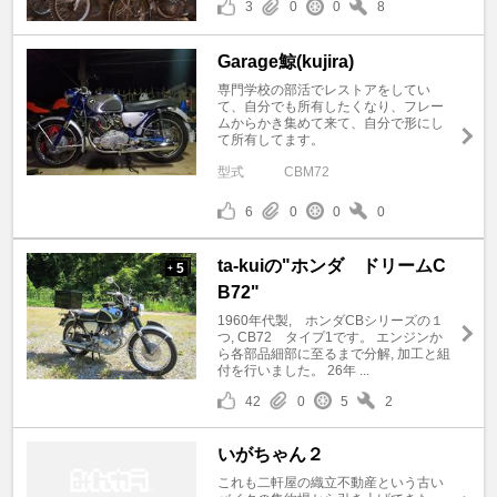
3
0
0
8
Garage鯨(kujira)
専門学校の部活でレストアをしてい
て、自分でも所有したくなり、フレー
ムからかき集めて来て、自分で形にし
て所有してます。
型式
CBM72
6
0
0
0
ta-kuiの"ホンダ ドリームC
5
+
B72"
1960年代製, ホンダCBシリーズの１
つ, CB72 タイプ1です。 エンジンか
ら各部品細部に至るまで分解, 加工と組
付を行いました。 26年 ...
42
0
5
2
いがちゃん２
これも二軒屋の織立不動産という古い