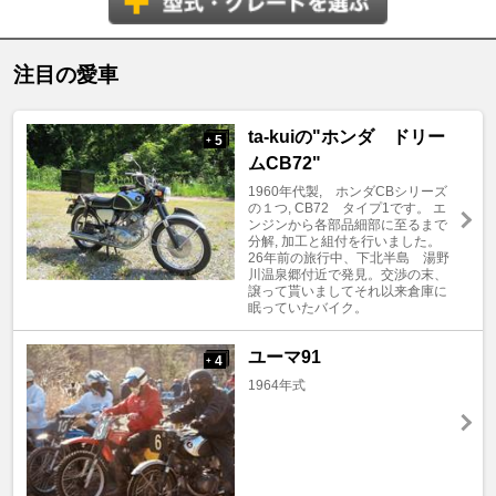
注目の愛車
ta-kuiの"ホンダ ドリー
5
+
ムCB72"
1960年代製, ホンダCBシリーズ
の１つ, CB72 タイプ1です。 エ
ンジンから各部品細部に至るまで
分解, 加工と組付を行いました。
26年前の旅行中、下北半島 湯野
川温泉郷付近で発見。交渉の末、
譲って貰いましてそれ以来倉庫に
眠っていたバイク。
ユーマ91
4
+
1964年式