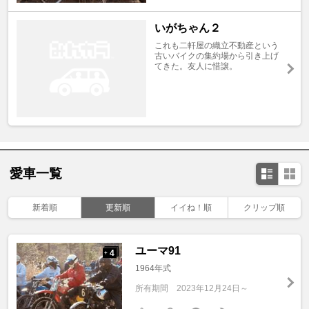
いがちゃん２
これも二軒屋の織立不動産という
古いバイクの集約場から引き上げ
てきた。友人に惜譲。
愛車一覧
新着順
更新順
イイね！順
クリップ順
ユーマ91
4
+
1964年式
所有期間
2023年12月24日～