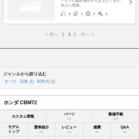
バイクの集約場から引き上げてきた。
友人に惜譲。
8
0
0
0
<
前へ
｜
1
｜
次へ
>
ジャンルから絞り込む
すべて
旧車 (
1
)
60年代 (
2
)
ホンダ CBM72
パーツ
整備手帳
カスタム情報
(5)
(10)
モデル
愛車紹介
レビュー
燃費
Q&A
トップ
(4)
(1)
(0)
(0)