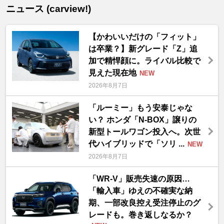
ニュース (carview!)
【かわいいだけの「フィット」
は卒業？】新グレード「Z」追
加で精悍顔に。ライバル比較で
見えた現在地
NEW
2026年8月7日
「ルーミー」もう安泰じゃな
い？ ホンダ「N-BOX」譲りの
新型トールワゴン投入へ。次世
代ハイブリッドで「ソリ ...
NEW
2026年8月7日
「WR-V」販売失速の原因…
「輸入車」ゆえの不確実な納
期、一部改良控え受注停止のグ
レードも。巻き返しなるか？