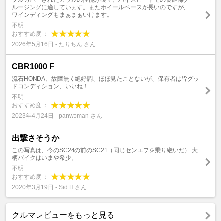
フルカバーされたカウルの性能が良く、ハイスピードでの長距離ク
ルージングに適しています。またホイールベースが長いのですが、
ワインディングもまぁまぁいけます。
不明
おすすめ度 ：
2026年5月16日 - たりちん さん
CBR1000 F
流石HONDA、故障無く絶好調、ほぼ見たことないが、保有者は皆グッ
ドコンディション、いいね！
不明
おすすめ度 ：
2023年4月24日 - panwoman さん
出撃さそうか
この写真は、今のSC24の前のSC21（同じセンエフを乗り継いだ） 大
柄バイクはいまや希少。
不明
おすすめ度 ：
2020年3月19日 - Sid H さん
クルマレビューをもっと見る