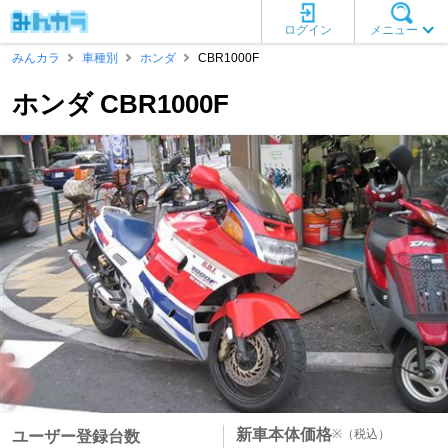
ログイン
メニュー
みんカラ
車種別
ホンダ
CBR1000F
ホンダ CBR1000F
新車本体価格
※
（税込）
ユーザー登録台数