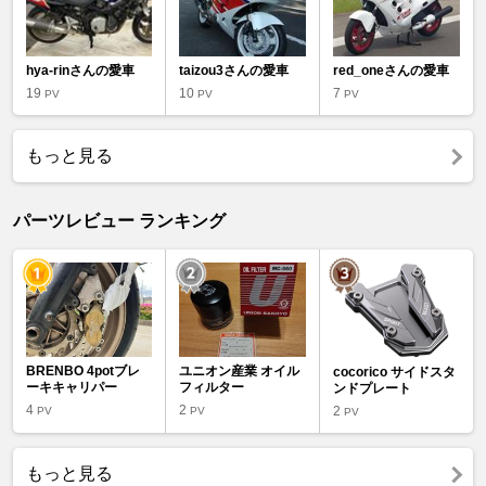
hya-rinさんの愛車
taizou3さんの愛車
red_oneさんの愛車
19
10
7
PV
PV
PV
もっと見る
パーツレビュー ランキング
BRENBO 4potブレ
ユニオン産業 オイル
cocorico サイドスタ
ーキキャリパー
フィルター
ンドプレート
4
2
2
PV
PV
PV
もっと見る