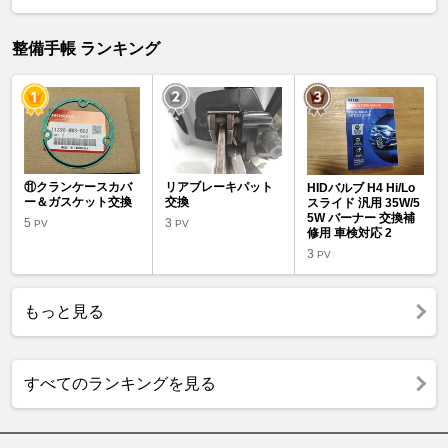
整備手帳 ランキング
⑪クランケースカバ
リアブレーキパット
HIDバルブ H4 Hi/Lo
ー＆ガスケット交換
交換
スライド 汎用 35W/5
5W バーナー 交換補
5
3
PV
PV
修用 車検対応 2
3
PV
もっと見る
すべてのランキングを見る