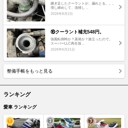
継ぎ足したクーラントが、漏れとる。。。
増し締めして、清掃し ...
2026年8月2日
⑯クーラント補充548円。
強風転倒時か？蒸発か？旅立ったので。
スーパーLLC再生強 ...
2026年6月21日
整備手帳をもっと見る
ランキング
愛車 ランキング