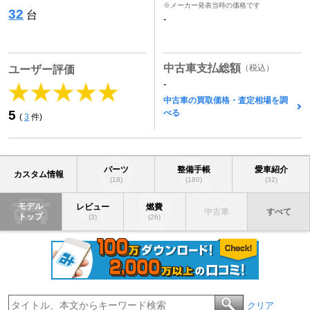
※メーカー発表当時の価格です
32
台
-
中古車支払総額
（税込）
ユーザー評価
-
中古車の買取価格・査定相場を調
べる
5
(
3
件)
パーツ
整備手帳
愛車紹介
カスタム情報
(18)
(180)
(32)
モデル
レビュー
燃費
中古車
すべて
トップ
(3)
(26)
クリア