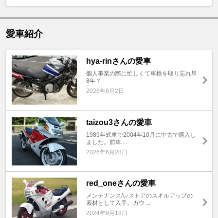
愛車紹介
hya-rinさんの愛車
個人事業の際に忙しくて車検を取り忘れ早
8年？
2026年8月2日
taizou3さんの愛車
1989年式車で2004年10月に中古で購入し
ました。前車 ...
2026年6月28日
red_oneさんの愛車
メンテナンス/レストアのスキルアップの
素材として入手。カウ ...
2024年9月18日