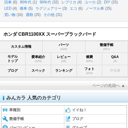
旧車 (
6
)
80年代 (
1
)
90年代 (
32
)
レプリカ (
4
)
ユーロ (
2
)
DIY (
15
)
LED (
4
)
痛車 (
5
)
ラグジュアリー (
3
)
エコ (
6
)
ノーマル車 (
25
)
買い物 (
16
)
通勤 (
25
)
その他 (
31
)
ホンダ CBR1100XX スーパーブラックバード
パーツ
整備手帳
カスタム情報
(428)
(551)
モデル
愛車紹介
レビュー
燃費
Q&A
トップ
(329)
(39)
(685)
(4)
フォト
ブログ
スペック
ランキング
中古車
(254)
ページの先頭へ ▲
みんカラ 人気のカテゴリ
車種別
イイね！
整備手帳
ブログ
パーツレビュー
グループ