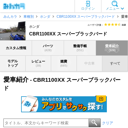
ログイン
メニュー
みんカラ
車種別
ホンダ
CBR1100XX スーパーブラックバード
愛車
ユーザー評価：
4.63
ホンダ
CBR1100XX スーパーブラックバード
パーツ
整備手帳
愛車紹介
カスタム情報
(428)
(551)
(329)
モデル
レビュー
燃費
中古車
すべて
トップ
(39)
(685)
愛車紹介
- CBR1100XX スーパーブラックバー
ド
クリア