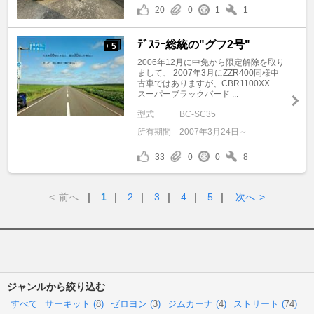
20
0
1
1
ﾃﾞｽﾗｰ総統の"グフ2号"
5
+
2006年12月に中免から限定解除を取り
まして、 2007年3月にZZR400同様中
古車ではありますが、CBR1100XX
スーパーブラックバード ...
型式
BC-SC35
所有期間
2007年3月24日～
33
0
0
8
<
前へ
｜
1
｜
2
｜
3
｜
4
｜
5
｜
次へ
>
ジャンルから絞り込む
すべて
サーキット (
8
)
ゼロヨン (
3
)
ジムカーナ (
4
)
ストリート (
74
)