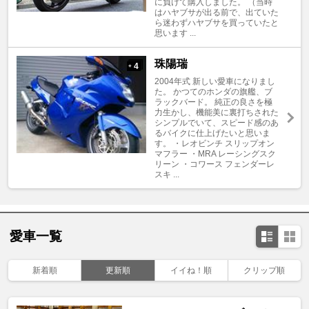
に負けて購入しました。 （当時
はハヤブサが出る前で、出ていた
ら迷わずハヤブサを買っていたと
思います ...
珠陽瑞
4
+
2004年式 新しい愛車になりまし
た。 かつてのホンダの旗艦、ブ
ラックバード。 純正の良さを極
力生かし、機能美に裏打ちされた
シンプルでいて、スピード感のあ
るバイクに仕上げたいと思いま
す。 ・レオビンチ スリップオン
マフラー ・MRA レーシングスク
リーン ・コワース フェンダーレ
スキ ...
愛車一覧
新着順
更新順
イイね！順
クリップ順