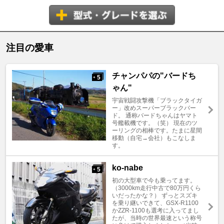
注目の愛車
チャンパパの"バードち
5
+
ゃん"
宇宙戦闘攻撃機「ブラックタイガ
ー」改めスーパーブラックバー
ド。 通称バードちゃんはヤマト
号艦載機です。（笑） 現在のツ
ーリングの相棒です。たまに星間
移動（自宅→会社）もこなしま
す。
ko-nabe
5
+
初の大型車で今も乗ってます。
（3000km走行中古で80万円くら
いだったかな？） ずっとスズキ
を乗り継いできて、GSX-R1100
かZZR-1100も選考に入ってまし
たが、当時の世界最速という称号