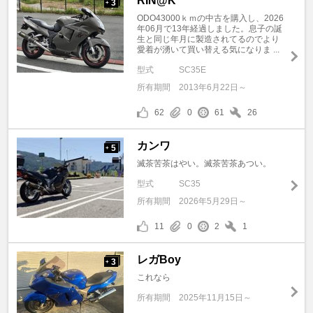
RIN@K
3
+
ODO43000ｋｍの中古を購入し、2026
年06月で13年経過しました。息子の誕
生と同じ年月に製造されてるのでより
愛着が湧いて買い替える気になりま ...
型式
SC35E
所有期間
2013年6月22日～
62
0
61
26
カンワ
5
+
滅茶苦茶はやい。滅茶苦茶あつい。
型式
SC35
所有期間
2026年5月29日～
11
0
2
1
レガBoy
3
+
これなら
所有期間
2025年11月15日～