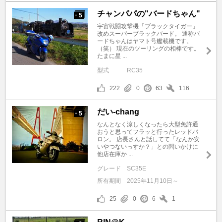
チャンパパの"バードちゃん"
5
+
宇宙戦闘攻撃機「ブラックタイガー」
改めスーパーブラックバード。 通称バ
ードちゃんはヤマト号艦載機です。
（笑） 現在のツーリングの相棒です。
たまに星 ...
型式
RC35
222
0
63
116
だい-chang
5
+
なんとなく涼しくなったら大型免許通
おうと思ってフラッと行ったレッドバ
ロン。 店長さんと話してて「なんか安
いやつないっすか？」との問いかけに
他店在庫か ...
グレード
SC35E
所有期間
2025年11月10日～
25
0
6
1