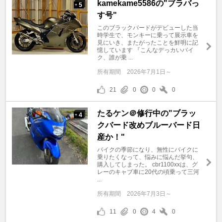
kamekame5586の"ブラバっ
5
+
す号"
このブラックバードがデビューした当
時学生で、モンキーに乗って展示車を
見にいき、またがったことを鮮明に記
憶しています 『こんなデっカいバイ
ク、誰が乗 ...
所有期間
2026年7月1日～
21
0
0
0
たるケン＠修行中の"ブラッ
4
+
クバード改めブルーバード日
産か！"
バイクの季節になり、無性にバイクに
乗りたくなって、悩みに悩んだ挙句、
購入してしまった。 cbr1100xxは、グ
レーのキャブ車に20代の頃乗って三河
...
所有期間
2026年7月3日～
11
0
4
0