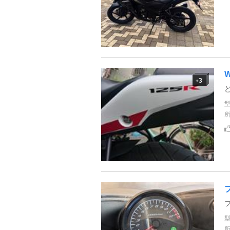
W
3
+