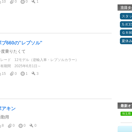
10
0
0
1
注目タ
スタ
X-IC
ＧＲ8
夏休
ボブ660の"レプソル"
一度乗りたくて
グレード
12モデル（逆輸入車・レプソルカラー）
所有期間
2025年6月1日～
15
0
1
3
最新オ
ポアキン
埼玉県
通勤用
8
0
0
0