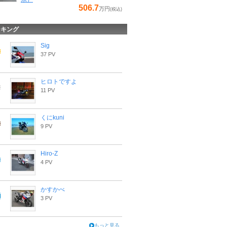
506.7
万円
(税込)
ンキング
Sig
37 PV
ヒロトですよ
11 PV
くにkuni
9 PV
Hiro-Z
4 PV
かすかべ
3 PV
もっと見る