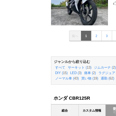
前へ
1
2
3
ジャンルから絞り込む
すべて
サーキット (
13
)
ジムカーナ (
2
)
DIY (
15
)
LED (
3
)
痛車 (
2
)
ラグジュアリ
ノーマル車 (
43
)
買い物 (
19
)
通勤 (
62
)
ホンダ CBR125R
総合
カスタム情報