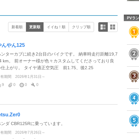
PVラ
新着順
更新順
イイね！順
クリップ順
やんやん125
ハンターカブに続き2台目のバイクです。 納車時走行距離19,7
04 km。 前オーナー様が色々カスタムしてくださっており良
い仕上がり。 タイヤ適正空気圧 前1.75、後2.25
所有期間
2026年1月31日～
9
0
0
0
etsu.Zer0
ホンダ CBR125Rに乗っています。
所有期間
2026年7月26日～