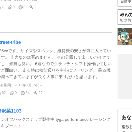
7
0
0
2
treet-tribe
125ccです。サイズやスペック、維持費の安さが気に入ってい
ます。 非力なのは否めません。 その分回して楽しいバイクで
すし、燃費も良い。 6速なのでクラッチ・シフト操作は忙しい
けど面白い。 走る時は秩父辺りを中心にツーリング。 乗る機
会減ってきていますが長く大事に乗りたいと思います。
所有期間
2015年3月15日～
62
0
34
22
野沢菜1103
あな
ンオフバックステップ製作中 tyga performance レーシング
エキゾースト
複数