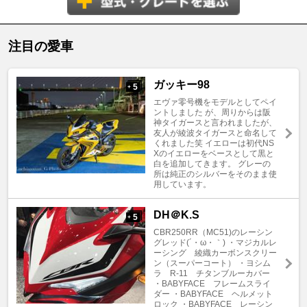
注目の愛車
ガッキー98
5
+
エヴァ零号機をモデルとしてペイ
ントしました が、周りからは阪
神タイガースと言われましたが、
友人が綾波タイガースと命名して
くれました笑 イエローは初代NS
Xのイエローをベースとして黒と
白を追加してきます。 グレーの
所は純正のシルバーをそのまま使
用しています。
DH＠K.S
5
+
CBR250RR（MC51)のレーシン
グレッド(´・ω・｀) ・マジカルレ
ーシング 綾織カーボンスクリー
ン（スーパーコート） ・ヨシム
ラ R-11 チタンブルーカバー
・BABYFACE フレームスライ
ダー ・BABYFACE ヘルメット
ロック ・BABYFACE レーシン