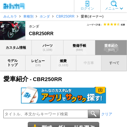
ログイン
メニュー
みんカラ
車種別
ホンダ
CBR250RR
愛車(オーナー)
ユーザー評価：
4.58
ホンダ
CBR250RR
パーツ
整備手帳
愛車紹介
カスタム情報
(1,108)
(689)
(617)
モデル
レビュー
燃費
中古車
すべて
トップ
(19)
(1,122)
愛車紹介
- CBR250RR
クリア