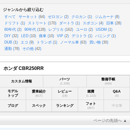
ジャンルから絞り込む
すべて
サーキット (
64
)
ゼロヨン (
2
)
クロカン (
1
)
ジムカーナ (
8
)
ドリフト (
1
)
ストリート (
170
)
ダートラ (
1
)
スポコン (
4
)
旧車 (
28
)
80年代 (
2
)
90年代 (
128
)
レプリカ (
162
)
ユーロ (
2
)
USDM (
1
)
DIY (
32
)
LED (
10
)
痛車 (
10
)
VIP (
2
)
デコトラ (
1
)
バニング (
1
)
DUB (
1
)
エコ (
9
)
トランポ (
1
)
ノーマル車 (
63
)
買い物 (
30
)
通勤 (
78
)
その他 (
42
)
ホンダ CBR250RR
パーツ
整備手帳
カスタム情報
(1,108)
(689)
モデル
愛車紹介
レビュー
燃費
Q&A
トップ
(617)
(19)
(1,122)
(0)
フォト
ブログ
スペック
ランキング
中古車
(367)
ページの先頭へ ▲