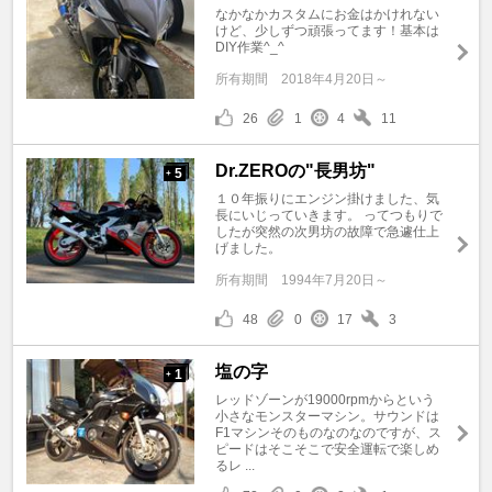
なかなかカスタムにお金はかけれない
けど、少しずつ頑張ってます！基本は
DIY作業^_^
所有期間
2018年4月20日～
26
1
4
11
Dr.ZEROの"長男坊"
5
+
１０年振りにエンジン掛けました、気
長にいじっていきます。 ってつもりで
したが突然の次男坊の故障で急遽仕上
げました。
所有期間
1994年7月20日～
48
0
17
3
塩の字
1
+
レッドゾーンが19000rpmからという
小さなモンスターマシン。サウンドは
F1マシンそのものなのなのですが、ス
ピードはそこそこで安全運転で楽しめ
るレ ...