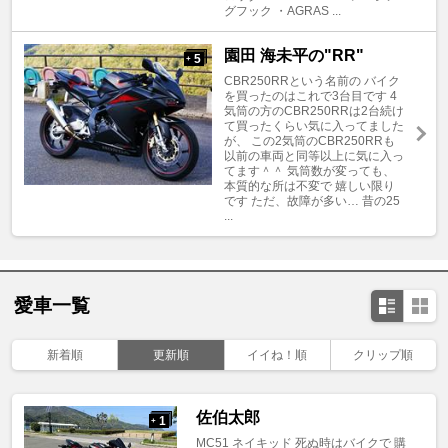
グフック ・AGRAS ...
園田 海未平の"RR"
5
+
CBR250RRという名前の バイク
を買ったのはこれで3台目です 4
気筒の方のCBR250RRは2台続け
て買ったくらい気に入ってました
が、 この2気筒のCBR250RRも
以前の車両と同等以上に気に入っ
てます＾＾ 気筒数が変っても、
本質的な所は不変で 嬉しい限り
です ただ、故障が多い… 昔の25
...
愛車一覧
新着順
更新順
イイね！順
クリップ順
佐伯太郎
1
+
MC51 ネイキッド 死ぬ時はバイクで 購