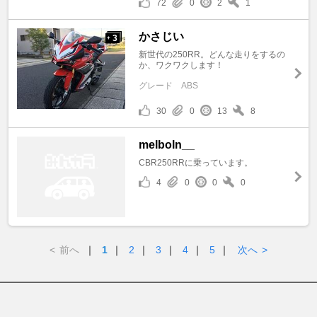
72
0
2
1
かさじい
3
+
新世代の250RR。どんな走りをするの
か、ワクワクします！
グレード
ABS
30
0
13
8
melboln__
CBR250RRに乗っています。
4
0
0
0
<
前へ
｜
1
｜
2
｜
3
｜
4
｜
5
｜
次へ
>