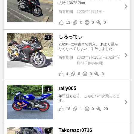
入時 18672.7km
所有期間
2025年4月14日～
12
0
0
0
しろってぃ
2
+
2020年に中古車で購入。 あまり乗ら
なくなってしまい、手放しました。
所有期間
2020年9月20日～2026年7
月21日(約6年間)
4
0
0
0
rally005
1
+
年甲斐もなく、こんなバイク乗ってま
す。
16
1
0
20
Takorazor0716
5
+