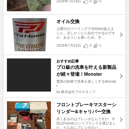
2026年7月19日
0
0
オイル交換
土曜日のツーリングで3000km超えま
した。涼しかったら自分でやるのです
が、あまりにも暑いため、月 ...
2026年7月15日
4
1
おすすめ記事
プロ級の洗車を叶える新製品
が続々登場！Monster
驚異の効果で洗車を楽しくするMonste
r
by 株式会社プロスタッフ
フロントブレーキマスターシ
リンダー&キャリパー交換
良くあるのはブレンボなんですが、今
回はFrandoというブランドを選びまし
た。ちなみにブレンボのパ ...