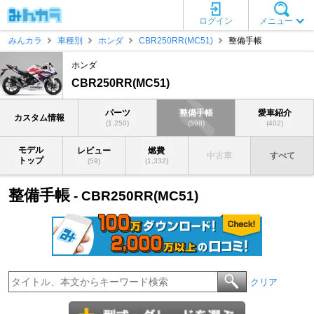
ログイン
メニュー
みんカラ
車種別
ホンダ
CBR250RR(MC51)
整備手帳
ホンダ
CBR250RR(MC51)
パーツ
整備手帳
愛車紹介
カスタム情報
(1,250)
(598)
(402)
モデル
レビュー
燃費
中古車
すべて
トップ
(59)
(1,332)
整備手帳
- CBR250RR(MC51)
クリア