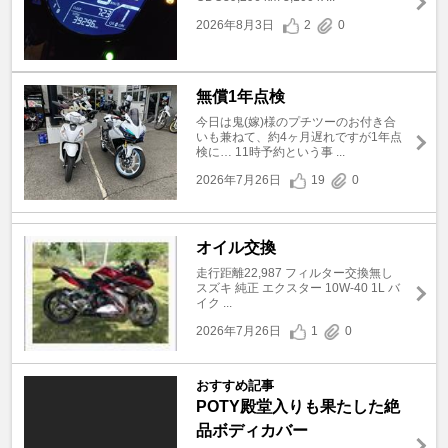
2026年8月3日
2
0
無償1年点検
今日は鬼(嫁)様のプチツーのお付き合
いも兼ねて、約4ヶ月遅れですが1年点
検に… 11時予約という事 ...
2026年7月26日
19
0
オイル交換
走行距離22,987 フィルター交換無し
スズキ 純正 エクスター 10W-40 1L バ
イク ...
2026年7月26日
1
0
おすすめ記事
POTY殿堂入りも果たした絶
品ボディカバー