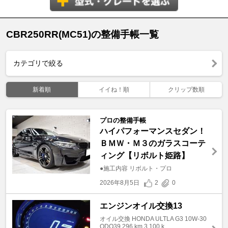
CBR250RR(MC51)の整備手帳一覧
カテゴリで絞る
新着順
イイね！順
クリップ数順
プロの整備手帳
ハイパフォーマンスセダン！
ＢＭＷ・Ｍ３のガラスコーテ
ィング【リボルト姫路】
●施工内容 リボルト・プロ
2026年8月5日
2
0
エンジンオイル交換13
オイル交換 HONDA ULTLA G3 10W-30
ODO39,296 km 3,100 k ...