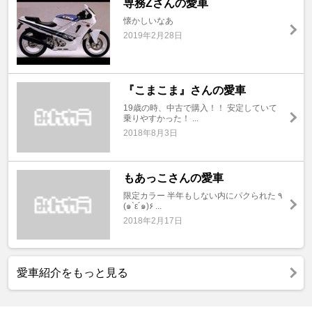
専務Zさんの愛車
懐かしいなあ
2019年2月28日
『こまこま』さんの愛車
19歳の時、中古で購入！！ 安定していて
乗りやすかった！ ...
2018年8月3日
もあっこさんの愛車
限定カラー 半年もしない内にパクられた ٩
(๑`ε´๑)۶ ...
2018年2月17日
愛車紹介をもっと見る