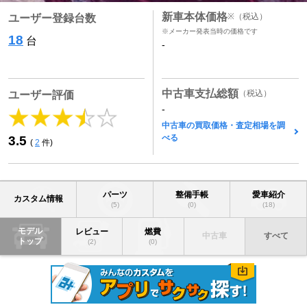
新車本体価格
※
（税込）
ユーザー登録台数
※メーカー発表当時の価格です
18
台
-
中古車支払総額
（税込）
ユーザー評価
-
中古車の買取価格・査定相場を調
べる
3.5
(
2
件)
パーツ
整備手帳
愛車紹介
カスタム情報
(5)
(0)
(18)
モデル
レビュー
燃費
中古車
すべて
トップ
(2)
(0)