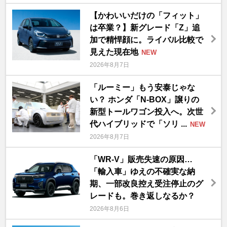
【かわいいだけの「フィット」
は卒業？】新グレード「Z」追
加で精悍顔に。ライバル比較で
見えた現在地
NEW
2026年8月7日
「ルーミー」もう安泰じゃな
い？ ホンダ「N-BOX」譲りの
新型トールワゴン投入へ。次世
代ハイブリッドで「ソリ ...
NEW
2026年8月7日
「WR-V」販売失速の原因…
「輸入車」ゆえの不確実な納
期、一部改良控え受注停止のグ
レードも。巻き返しなるか？
2026年8月6日