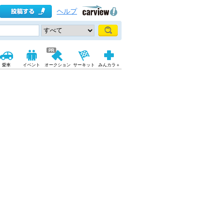
ヘルプ
愛車
イベント
オークション
サーキット
みんカラ＋