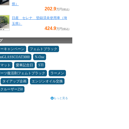
県）
202.9
万円
(税込)
日産 セレナ 登録済未使用車（埼
玉県）
424.9
万円
(税込)
グ
ターキャンペーン
フェムトブラック
umGLASSCOAT3000
N-One
アマット
愛車記念日
STI
パーツ復活剤フェムトブラック
ラーメン
タイアップ企画
エンジンオイル交換
クルーザー250
もっと見る