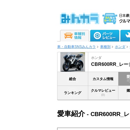
車・自動車SNSみんカラ
車種別
ホンダ
ホンダ
CBR600RR_レ
総合
カスタム情報
クルマレビュー
ランキング
(0)
愛車紹介
- CBR600RR