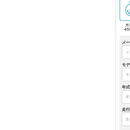
メー
モデ
年式
走行