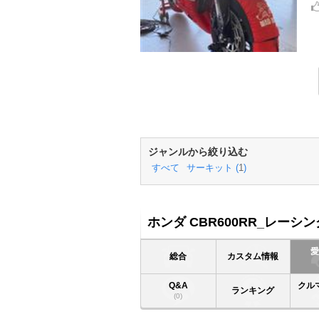
ジャンルから絞り込む
すべて
サーキット (
1
)
ホンダ CBR600RR_レーシ
総合
カスタム情報
Q&A
クル
ランキング
(0)