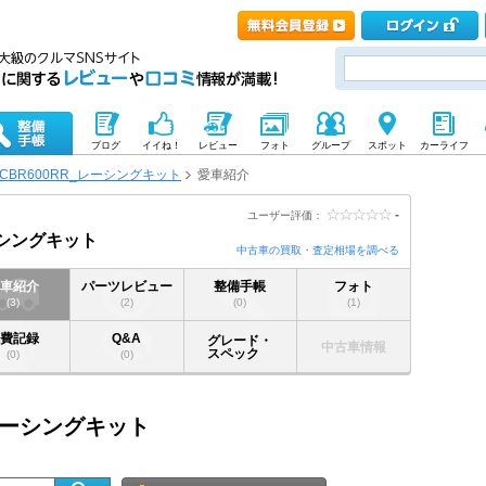
ブログ
イイね！
レビュー
フォト
グループ
スポット
カーライフ
CBR600RR_レーシングキット
愛車紹介
-
ユーザー評価：
ーシングキット
中古車の買取・査定相場を調べる
愛車紹介
パーツレビュー
整備手帳
フォト
(3)
(2)
(0)
(1)
燃費記録
Q&A
グレード・
中古車情報
スペック
(0)
(0)
_レーシングキット