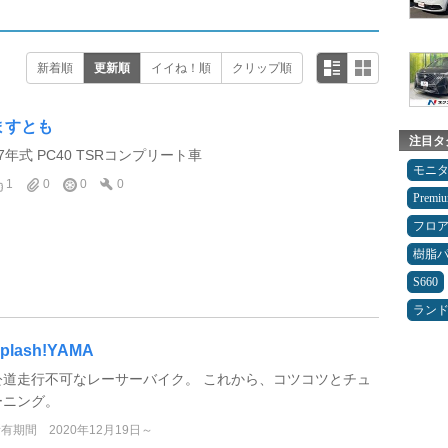
新着順
更新順
イイね！順
クリップ順
ますとも
注目タ
7年式 PC40 TSRコンプリート車
モニ
1
0
0
0
Premi
フロ
樹脂
S660
ランド
plash!YAMA
公道走行不可なレーサーバイク。 これから、コツコツとチュ
ーニング。
所有期間
2020年12月19日～