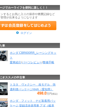
ージでカーライフを便利に楽しく！！
インするとお気に入りの保存や燃費記録など
な管理が出来るようになります
ログイン
た車
ホンダ CBR600RR_レーシングキッ
ト
愛車紹介
/
パーツレビュー
/
整備手帳
にオススメの中古車
トヨタ ヴォクシー 改モデル 快
適利便パッケージHigh（愛知県）
498.0
万円
(税込)
ホンダ フィット ナビ装着用パッ
ケージ 登録済未使用車 アダ（岐阜