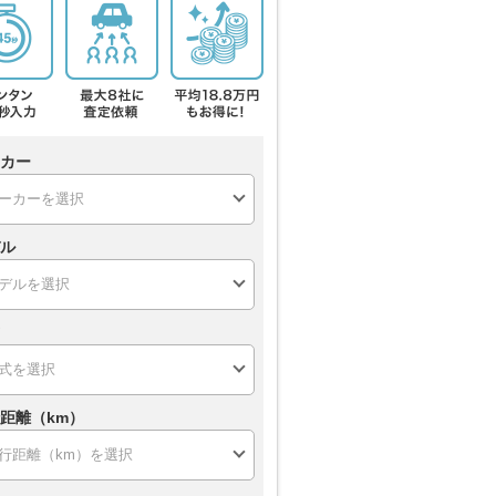
カー
ル
距離（km）