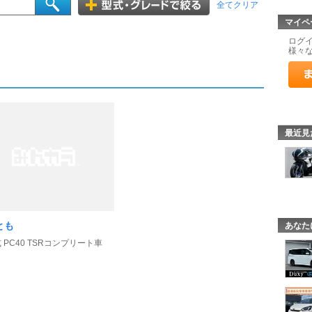
全てクリア
マイペ
ログ
様々
最近見
とも
あなた
式 PC40 TSRコンプリート車