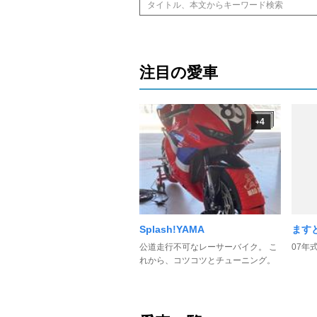
注目の愛車
4
+
Splash!YAMA
ます
公道走行不可なレーサーバイク。 こ
07年
れから、コツコツとチューニング。