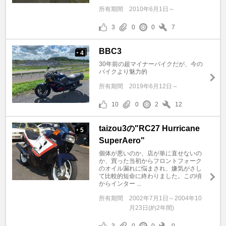
所有期間
2010年6月1日～
3
0
0
7
BBC3
4
+
30年前の超マイナーバイクだが、今の
バイクより魅力的
所有期間
2019年6月12日～
10
0
2
12
taizou3の"RC27 Hurricane
5
+
SuperAero"
個体が悪いのか、店が単に直せないの
か、買った当初からフロントフォーク
のオイル漏れに悩まされ、嫌気がさし
て比較的短命に終わりました。この頃
からインター ...
所有期間
2002年7月1日～2004年10
月23日(約2年間)
3
0
0
0