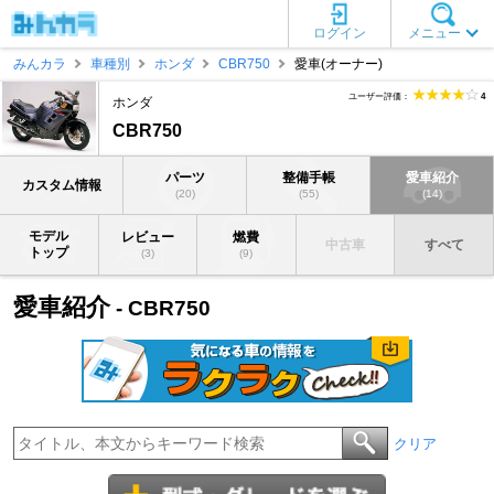
ログイン
メニュー
みんカラ
車種別
ホンダ
CBR750
愛車(オーナー)
ユーザー評価：
4
ホンダ
CBR750
パーツ
整備手帳
愛車紹介
カスタム情報
(20)
(55)
(14)
モデル
レビュー
燃費
中古車
すべて
トップ
(3)
(9)
愛車紹介
- CBR750
クリア