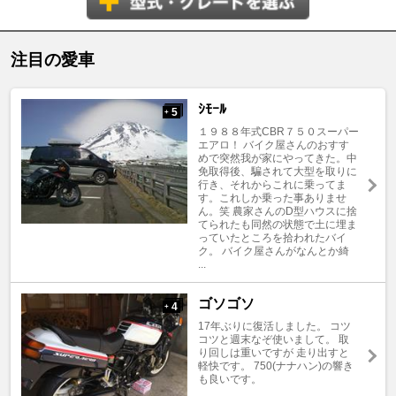
注目の愛車
ｼﾓｰﾙ
5
+
１９８８年式CBR７５０スーパー
エアロ！ バイク屋さんのおすす
めで突然我が家にやってきた。中
免取得後、騙されて大型を取りに
行き、それからこれに乗ってま
す。これしか乗った事ありませ
ん。笑 農家さんのD型ハウスに捨
てられたも同然の状態で土に埋ま
っていたところを拾われたバイ
ク。 バイク屋さんがなんとか綺
...
ゴソゴソ
4
+
17年ぶりに復活しました。 コツ
コツと週末なぞ使いまして。 取
り回しは重いですが 走り出すと
軽快です。 750(ナナハン)の響き
も良いです。