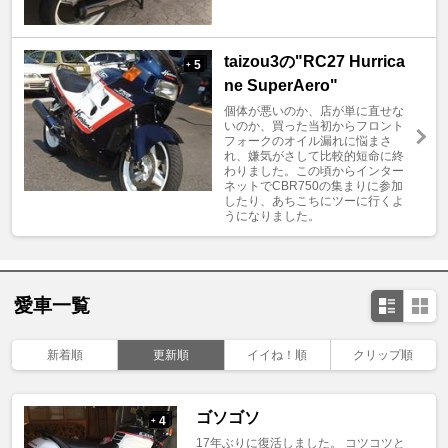
taizou3の"RC27 Hurrica
5
+
ne SuperAero"
個体が悪いのか、店が単に直せな
いのか、買った当初からフロント
フォークのオイル漏れに悩まさ
れ、嫌気がさして比較的短命に終
わりました。この頃からインター
ネットでCBR750の集まりに参加
したり、あちこちにツーに行くよ
うになりました。
愛車一覧
新着順
更新順
イイね！順
クリップ順
ゴソゴソ
4
+
17年ぶりに復活しました。 コツコツと