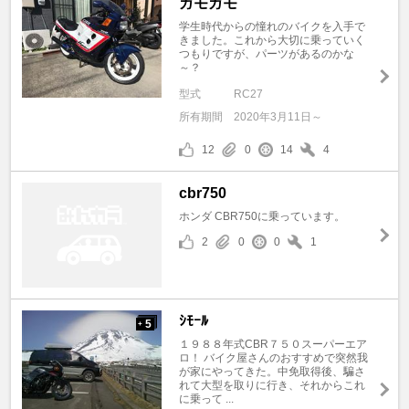
ガモガモ
学生時代からの憧れのバイクを入手で
きました。これから大切に乗っていく
つもりですが、パーツがあるのかな
～？
型式
RC27
所有期間
2020年3月11日～
12
0
14
4
cbr750
ホンダ CBR750に乗っています。
2
0
0
1
ｼﾓｰﾙ
5
+
１９８８年式CBR７５０スーパーエア
ロ！ バイク屋さんのおすすめで突然我
が家にやってきた。中免取得後、騙さ
れて大型を取りに行き、それからこれ
に乗って ...