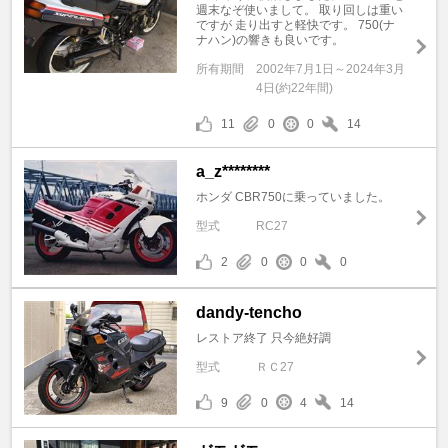
週末なぞ使いまして。 取り回しは重い
ですが 走り出すと軽快です。 750(ナ
ナハン)の響きも良いです。
所有期間
2002年7月1日～2024年3月
4日(約22年間)
11
0
0
14
a_z********
ホンダ CBR750に乗っていました。
型式
RC27
2
0
0
0
dandy-tencho
レストア終了 只今絶好調
型式
ＲＣ27
9
0
4
14