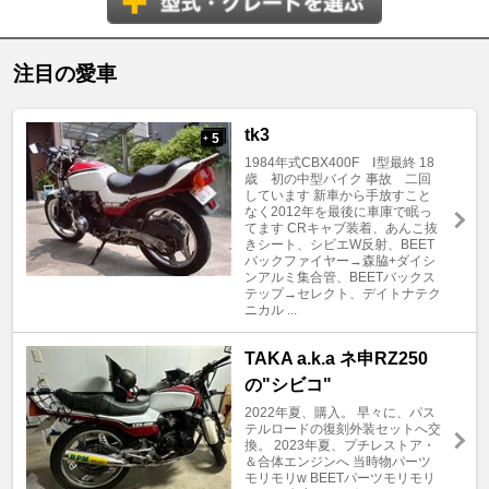
注目の愛車
tk3
5
+
1984年式CBX400F Ⅰ型最終 18
歳 初の中型バイク 事故 二回
しています 新車から手放すこと
なく2012年を最後に車庫で眠っ
てます CRキャブ装着、あんこ抜
きシート、シビエW反射、BEET
バックファイヤー→森脇+ダイシ
ンアルミ集合管、BEETバックス
テップ→セレクト、デイトナテク
ニカル ...
TAKA a.k.a ネ申RZ250
の"シビコ"
2022年夏、購入。 早々に、パス
テルロードの復刻外装セットへ交
換。 2023年夏、プチレストア・
＆合体エンジンへ 当時物パーツ
モリモリw BEETパーツモリモリ