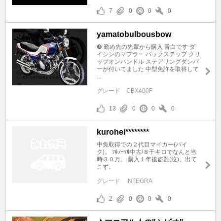
7
0
0
0
yamatobulbousbow
❸ 勤め先の先輩から購入 青白です ダ
イシンのマフラー バックステップ クリ
ップオンハンドル ステアリングダンパ
ーが付いてました 中型免許を取得して
...
グレード
CBX400F
13
0
0
0
kurohei********
中免取得での２代目マイカー(バイ
ク)。 ﾌﾙﾉｰﾏﾙ中古/８千キロでなんと当
時３０万。 購入１年後盗難(泣)、出て
こず。
グレード
INTEGRA
2
0
0
0