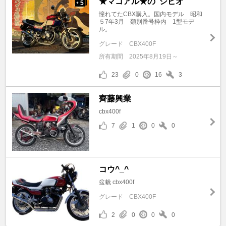
★マコアル★の"シビオ"
5
+
憧れてたCBX購入。国内モデル 昭和
５7年3月 類別番号枠内 1型モデ
ル。
グレード
CBX400F
所有期間
2025年8月19日～
23
0
16
3
齊藤興業
cbx400f
7
1
0
0
コウ^_^
盆栽 cbx400f
グレード
CBX400F
2
0
0
0