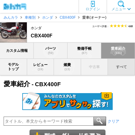
ログイン
メニュー
みんカラ
車種別
ホンダ
CBX400F
愛車(オーナー)
ユーザー評価：
4.63
ホンダ
CBX400F
パーツ
整備手帳
愛車紹介
カスタム情報
(59)
(87)
(331)
モデル
レビュー
燃費
中古車
すべて
トップ
(19)
(13)
愛車紹介
- CBX400F
クリア