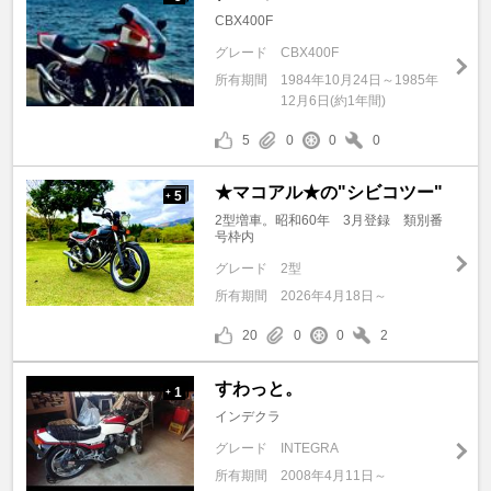
CBX400F
グレード
CBX400F
所有期間
1984年10月24日～1985年
12月6日(約1年間)
5
0
0
0
★マコアル★の"シビコツー"
5
+
2型増車。昭和60年 3月登録 類別番
号枠内
グレード
2型
所有期間
2026年4月18日～
20
0
0
2
すわっと。
1
+
インデクラ
グレード
INTEGRA
所有期間
2008年4月11日～