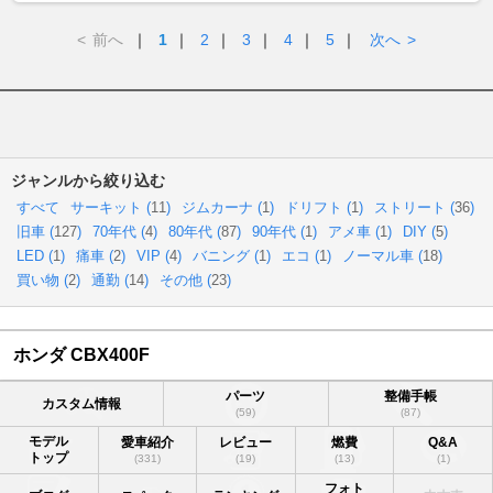
<
前へ
｜
1
｜
2
｜
3
｜
4
｜
5
｜
次へ
>
ジャンルから絞り込む
すべて
サーキット (
11
)
ジムカーナ (
1
)
ドリフト (
1
)
ストリート (
36
)
旧車 (
127
)
70年代 (
4
)
80年代 (
87
)
90年代 (
1
)
アメ車 (
1
)
DIY (
5
)
LED (
1
)
痛車 (
2
)
VIP (
4
)
バニング (
1
)
エコ (
1
)
ノーマル車 (
18
)
買い物 (
2
)
通勤 (
14
)
その他 (
23
)
ホンダ CBX400F
パーツ
整備手帳
カスタム情報
(59)
(87)
モデル
愛車紹介
レビュー
燃費
Q&A
トップ
(331)
(19)
(13)
(1)
フォト