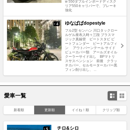
w 550ダブルインボードディスク
リア550キャリパーで、ブレーキ
強化
ゆなぱぱdopestyle
4
+
フル2型 センハン 川口タックロー
ルゲル座布入時々三段 ブラスマ
ジック真鍮管 ビートスタビ ビ
ートフェンダー ビートアルフィ
ン アウトバーンテール サイド
ビューカバー類 アールズオイル
クーラーサイド出し BPマトリ
スサスペンション 前後 クラッ
チカバー、セルモーターカバー黒
フィン削り出し、 ...
愛車一覧
新着順
更新順
イイね！順
クリップ順
チロ&シロ
5
+