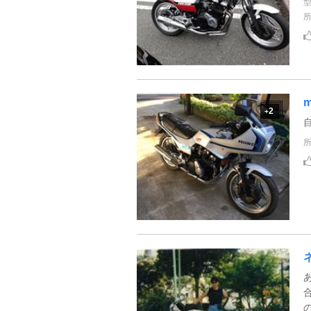
m
2
+