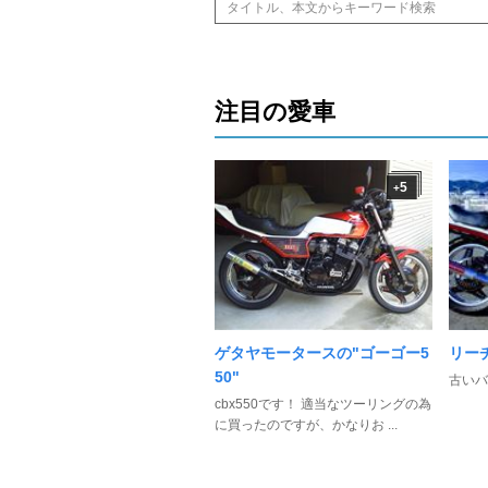
注目の愛車
5
+
ゲタヤモータースの"ゴーゴー5
リー
50"
古いバ
cbx550です！ 適当なツーリングの為
に買ったのですが、かなりお ...