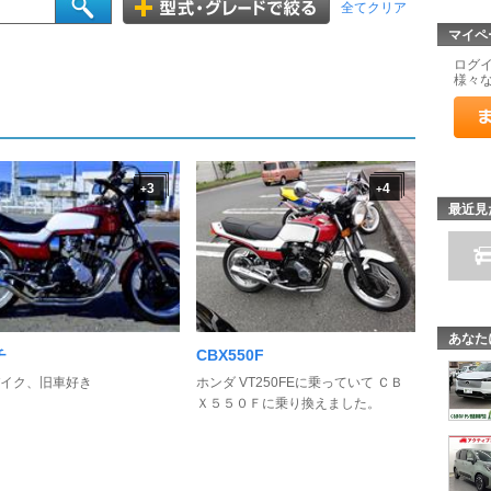
全てクリア
マイペ
ログ
様々
3
4
+
+
最近見
あなた
チ
CBX550F
イク、旧車好き
ホンダ VT250FEに乗っていて ＣＢ
Ｘ５５０Ｆに乗り換えました。