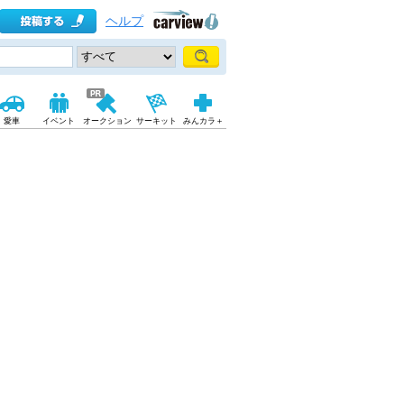
ヘルプ
愛車
イベント
オークション
サーキット
みんカラ＋