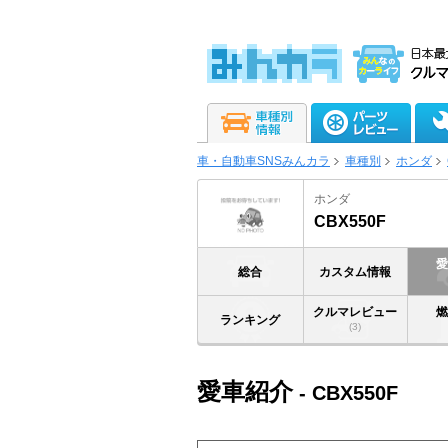
車・自動車SNSみんカラ
車種別
ホンダ
ホンダ
CBX550F
総合
カスタム情報
クルマレビュー
ランキング
(3)
愛車紹介
- CBX550F