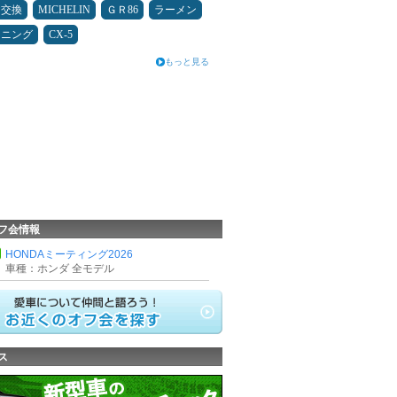
ヤ交換
MICHELIN
ＧＲ86
ラーメン
ドニング
CX-5
もっと見る
フ会情報
HONDAミーティング2026
車種：ホンダ 全モデル
ス