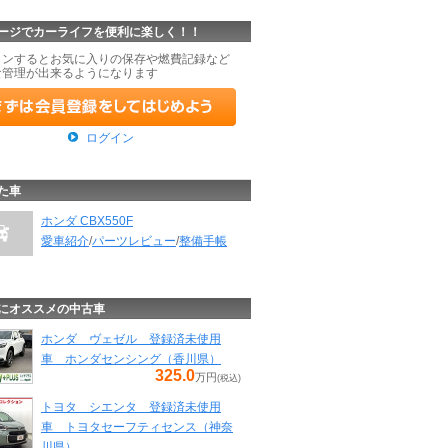
ージでカーライフを便利に楽しく！！
インするとお気に入りの保存や燃費記録など
な管理が出来るようになります
ログイン
た車
ホンダ CBX550F
愛車紹介
/
パーツレビュー
/
整備手帳
にオススメの中古車
ホンダ ヴェゼル 登録済未使用
車 ホンダセンシング（香川県）
325.0
万円
(税込)
トヨタ シエンタ 登録済未使用
車 トヨタセーフティセンス（神奈
川県）