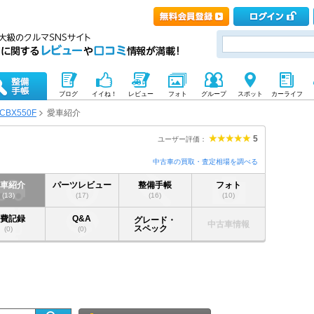
ブログ
イイね！
レビュー
フォト
グループ
スポット
カーライフ
CBX550F
愛車紹介
5
ユーザー評価：
中古車の買取・査定相場を調べる
愛車紹介
パーツレビュー
整備手帳
フォト
(13)
(17)
(16)
(10)
燃費記録
Q&A
グレード・
中古車情報
スペック
(0)
(0)