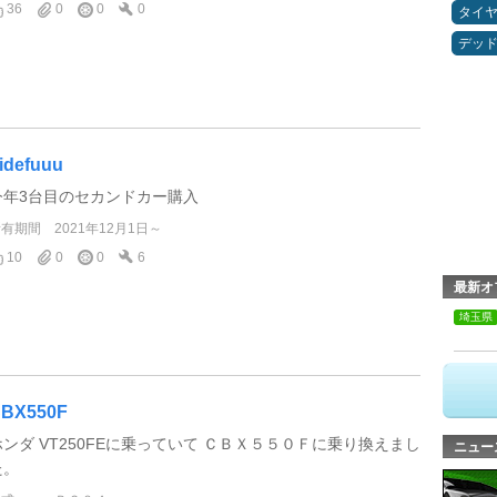
36
0
0
0
タイ
デッ
idefuuu
今年3台目のセカンドカー購入
所有期間
2021年12月1日～
10
0
0
6
最新オ
埼玉県
BX550F
ホンダ VT250FEに乗っていて ＣＢＸ５５０Ｆに乗り換えまし
ニュー
た。