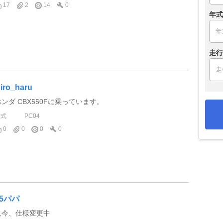
17
2
14
0
年式
走行
iro_haru
ホンダ CBX550Fに乗っています。
型式
PC04
0
0
0
0
55パパ
只今、仕様変更中