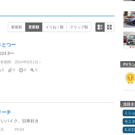
新着順
更新順
イイね！順
クリップ順
さとつー
024.8〜
所有期間
2024年8月1日～
PVラ
6
0
0
0
注目タ
リーチ
ミシ
古いバイク、旧車好き
モニ
型式
PC04
X-IC