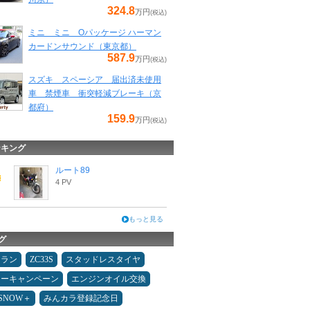
324.8
万円
(税込)
ミニ ミニ Oパッケージ ハーマン
カードンサウンド（東京都）
587.9
万円
(税込)
スズキ スペーシア 届出済未使用
車 禁煙車 衝突軽減ブレーキ（京
都府）
159.9
万円
(税込)
ンキング
ルート89
4 PV
もっと見る
グ
ュラン
ZC33S
スタッドレスタイヤ
ターキャンペーン
エンジンオイル交換
ESNOW＋
みんカラ登録記念日