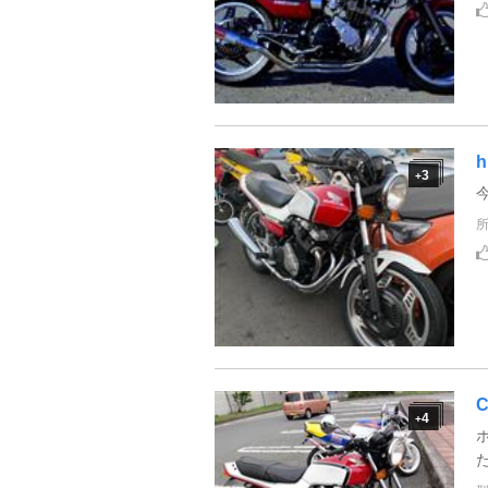
h
3
+
C
4
+