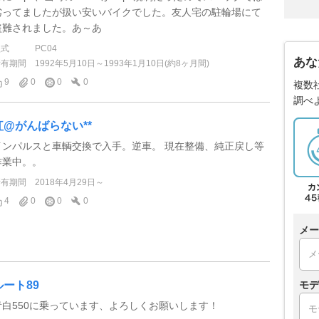
劣ってましたが扱い安いバイクでした。友人宅の駐輪場にて
盗難されました。あ～あ
型式
PC04
あな
所有期間
1992年5月10日～1993年1月10日(約8ヶ月間)
9
0
0
0
複数
調べ
紅@がんばらない**
インパルスと車輌交換で入手。逆車。 現在整備、純正戻し等
作業中。。
所有期間
2018年4月29日～
4
0
0
0
メー
ルート89
モデ
青白550に乗っています、よろしくお願いします！