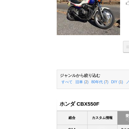
ジャンルから絞り込む
すべて
旧車 (
2
)
80年代 (
7
)
DIY (
1
)
ノ
ホンダ CBX550F
総合
カスタム情報