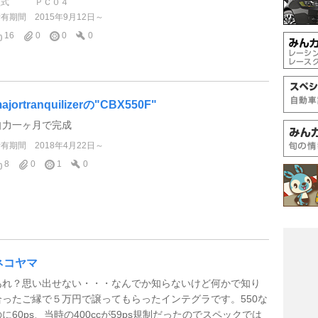
型式
ＰＣ０４
所有期間
2015年9月12日～
16
0
0
0
ajortranquilizerの"CBX550F"
自力一ヶ月で完成
所有期間
2018年4月22日～
8
0
1
0
ネコヤマ
あれ？思い出せない・・・なんでか知らないけど何かで知り
合ったご縁で５万円で譲ってもらったインテグラです。550な
のに60ps、当時の400ccが59ps規制だったのでスペックでは