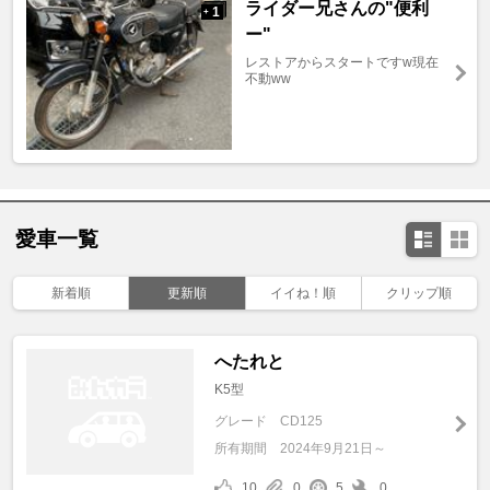
ライダー兄さんの"便利
1
+
ー"
レストアからスタートですw現在
不動ww
愛車一覧
新着順
更新順
イイね！順
クリップ順
へたれと
K5型
グレード
CD125
所有期間
2024年9月21日～
10
0
5
0