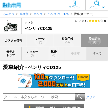
ログイン
メニュー
みんカラ
車種別
ホンダ
ベンリィCD125
愛車(オーナー)
ユーザー評価：
3.5
ホンダ
ベンリィCD125
パーツ
整備手帳
愛車紹介
カスタム情報
(6)
(38)
(9)
モデル
レビュー
燃費
中古車
すべて
トップ
(2)
(1)
愛車紹介
- ベンリィCD125
クリア