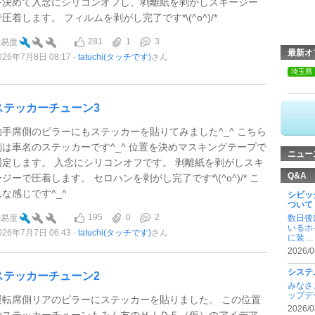
を決めて入念にシリコンオフし、剥離紙を剥がしスキージー
で圧着します。 フィルムを剥がし完了です*\(^o^)/*
281
1
3
難易度
最新オ
026年7月8日 08:17
tatuchi(タッチです)
さん
埼玉県
ステッカーチューン3
助手席側のピラーにもステッカーを貼りてみました^_^ こちら
側は車名のステッカーです^_^ 位置を決めマスキングテープで
ニュー
固定します。 入念にシリコンオフです。 剥離紙を剥がしスキ
Q&A
ージーで圧着します。 セロハンを剥がし完了です*\(^o^)/* こ
んな感じです^_^
シビッ
ついて
195
0
2
難易度
数日後
いるホ
026年7月7日 06:43
tatuchi(タッチです)
さん
に装 ...
2026/0
システ
ステッカーチューン2
みなさ
ップデ
運転席側リアのピラーにステッカーを貼りました。 この位置
2026/0
のステッカーチューンもみん友のＨＩＤＥ（仮）のアイデア