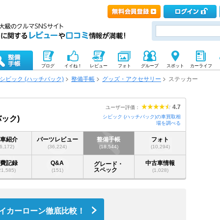
ブログ
イイね！
レビュー
フォト
グループ
スポット
カーライフ
シビック (ハッチバック)
整備手帳
グッズ・アクセサリー
ステッカー
4.7
ユーザー評価：
シビック (ハッチバック)の車買取相
ック)
場を調べる
愛車紹介
パーツレビュー
整備手帳
フォト
(6,172)
(36,224)
(18,544)
(10,294)
燃費記録
Q&A
中古車情報
グレード・
スペック
21,585)
(151)
(1,028)
イカーローン徹底比較！