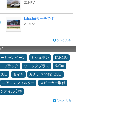
229 PV
tatuchi(タッチです)
219 PV
もっと見る
グ
ターキャンペーン
ミシュラン
TAKMO
ムトブラック
ソニックプラス
N-One
記念日
タイヤ
みんカラ登録記念日
エアコンフィルター
スピーカー取付
ジンオイル交換
もっと見る