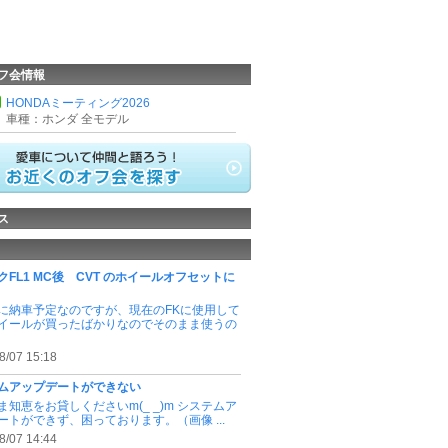
フ会情報
HONDAミーティング2026
車種：ホンダ 全モデル
ス
クFL1 MC後 CVT のホイールオフセットに
に納車予定なのですが、現在のFKに使用して
イールが買ったばかりなのでそのまま使うの
8/07 15:18
ムアップデートができない
ま知恵をお貸しくださいm(_ _)m システムア
ートができず、困っております。（画像 ...
8/07 14:44