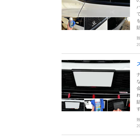
貼
2
す
2