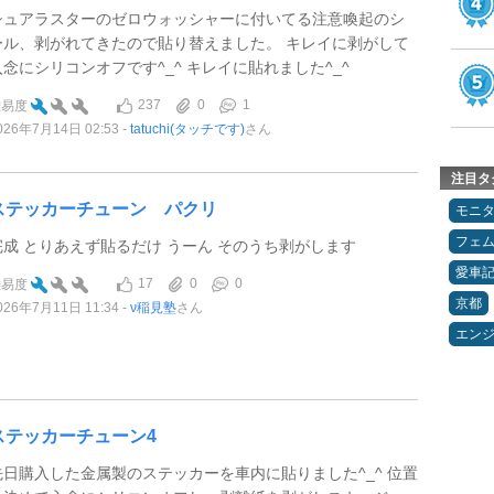
シュアラスターのゼロウォッシャーに付いてる注意喚起のシ
ール、剥がれてきたので貼り替えました。 キレイに剥がして
入念にシリコンオフです^_^ キレイに貼れました^_^
237
0
1
難易度
026年7月14日 02:53
tatuchi(タッチです)
さん
注目タ
ステッカーチューン パクリ
モニ
フェ
完成 とりあえず貼るだけ うーん そのうち剥がします
愛車
17
0
0
難易度
京都
026年7月11日 11:34
ν稲見塾
さん
エン
ステッカーチューン4
先日購入した金属製のステッカーを車内に貼りました^_^ 位置