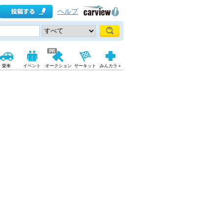
ヘルプ
愛車
イベント
オークション
サーキット
みんカラ＋