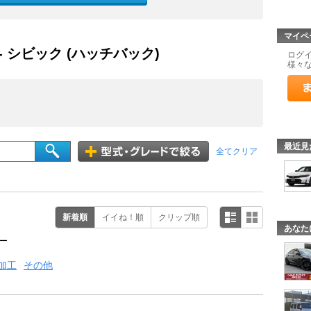
マイペ
- シビック (ハッチバック)
ログ
様々
最近見
全てクリア
新着順
イイね！順
クリップ順
あなた
ー
加工
その他