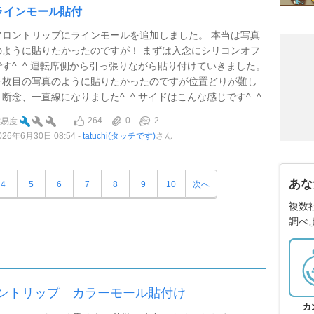
ラインモール貼付
フロントリップにラインモールを追加しました。 本当は写真
のように貼りたかったのですが！ まずは入念にシリコンオフ
です^_^ 運転席側から引っ張りながら貼り付けていきました。
一枚目の写真のように貼りたかったのですが位置どりが難し
く断念、一直線になりました^_^ サイドはこんな感じです^_^
264
0
2
難易度
026年6月30日 08:54
tatuchi(タッチです)
さん
あな
4
5
6
7
8
9
10
次へ
複数
調べ
ントリップ カラーモール貼付け