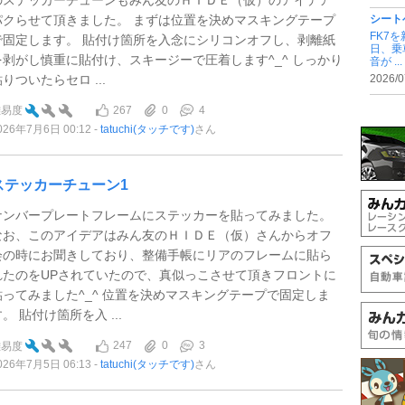
パクらせて頂きました。 まずは位置を決めマスキングテープ
シート
FK7
で固定します。 貼付け箇所を入念にシリコンオフし、剥離紙
日、乗
を剥がし慎重に貼付け、スキージーで圧着します^_^ しっかり
音が ...
りついたらセロ ...
2026/0
267
0
4
難易度
026年7月6日 00:12
tatuchi(タッチです)
さん
ステッカーチューン1
ナンバープレートフレームにステッカーを貼ってみました。
なお、このアイデアはみん友のＨＩＤＥ（仮）さんからオフ
会の時にお聞きしており、整備手帳にリアのフレームに貼ら
れたのをUPされていたので、真似っこさせて頂きフロントに
貼ってみました^_^ 位置を決めマスキングテープで固定しま
。 貼付け箇所を入 ...
247
0
3
難易度
026年7月5日 06:13
tatuchi(タッチです)
さん