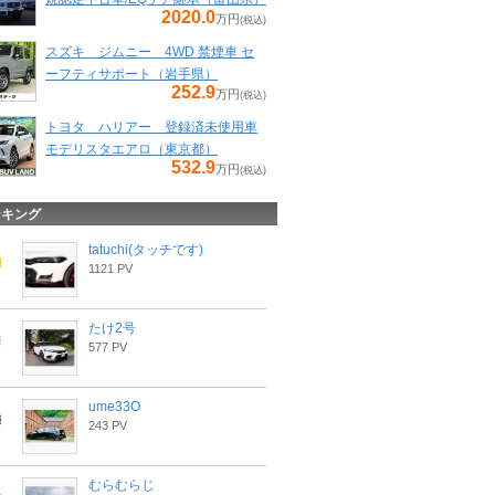
2020.0
万円
(税込)
スズキ ジムニー 4WD 禁煙車 セ
ーフティサポート（岩手県）
252.9
万円
(税込)
トヨタ ハリアー 登録済未使用車
モデリスタエアロ（東京都）
532.9
万円
(税込)
ンキング
tatuchi(タッチです)
1121 PV
たけ2号
577 PV
ume33O
243 PV
むらむらじ