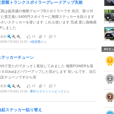
支那製トランクスポイラーグレードアップ失敗
写真は超高価の無限グループBスポイラーです 先日、取り付
けた貧乏臭い5400円スポイラーに無限ステッカーを貼ります
小さいステッカーを使います これも使います 完成 更に偽物感
UPしました
16
0
0
難易度
026年7月19日 10:55
ν稲見塾
さん
PVラ
ステッカーチューン
SNSで見たのでさっそく真似してみました 無限POWERを装
着 0.01kwほどパワーアップした気がします 良いんです、自己
満足チューンですから笑
16
2
0
難易度
026年7月18日 14:26
夢幻☆クイントシビック
さん
喚起ステッカー貼り替え