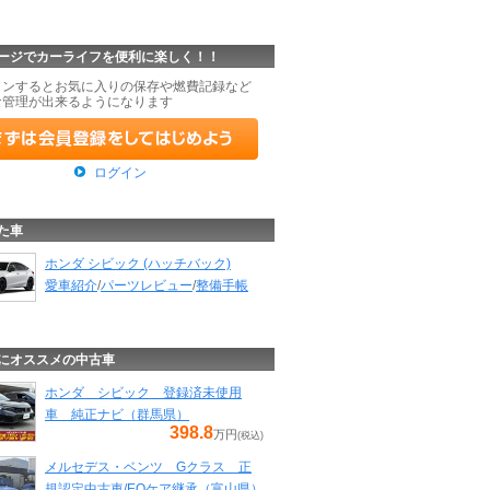
ージでカーライフを便利に楽しく！！
インするとお気に入りの保存や燃費記録など
な管理が出来るようになります
ログイン
た車
ホンダ シビック (ハッチバック)
愛車紹介
/
パーツレビュー
/
整備手帳
にオススメの中古車
ホンダ シビック 登録済未使用
車 純正ナビ（群馬県）
398.8
万円
(税込)
メルセデス・ベンツ Gクラス 正
規認定中古車/EQケア継承（富山県）