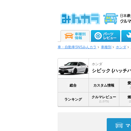
車・自動車SNSみんカラ
車種別
ホンダ
ホンダ
シビック (ハッチバ
総合
カスタム情報
クルマレビュー
ランキング
(1,075)
(
マ