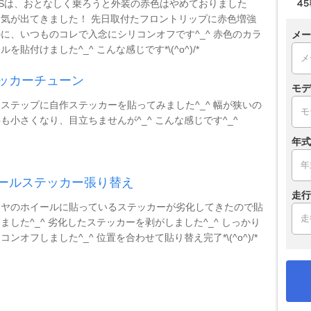
RSは、おとなしく乗ろうと外装の赤色はやめておりました
気が出てきました！ 先日取付たフロントリップに赤色増強
に、いつものコレで入念にシリコンオフです^_^ 赤色のカラ
メー
ルを貼付けました^_^ こんな感じです*\(^o^)/*
ッカーチューン
モデ
ステップに自作ステッカーを貼ってみました^_^ 幅が狭いの
も小さくなり、目立ちませんが^_^ こんな感じです^_^
年式
ールステッカー張り替え
走行
イヤのホイールに貼っているステッカーが劣化してきたので貼
ました^_^ 劣化したステッカーを剥がしました^_^ しっかり
コンオフしました^_^ 位置を合わせて貼り替え完了*\(^o^)/*