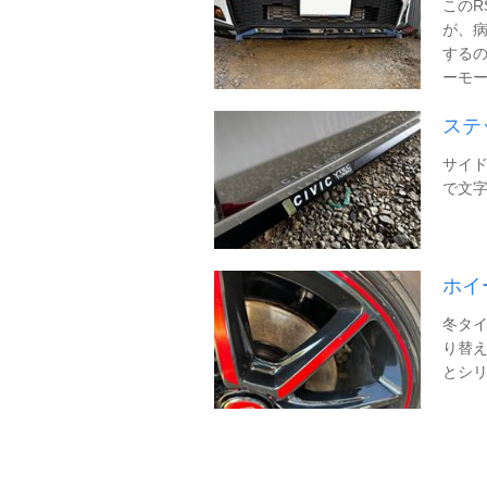
この
が、病
するの
ーモー
ステ
サイド
で文字
ホイ
冬タ
り替え
とシリ