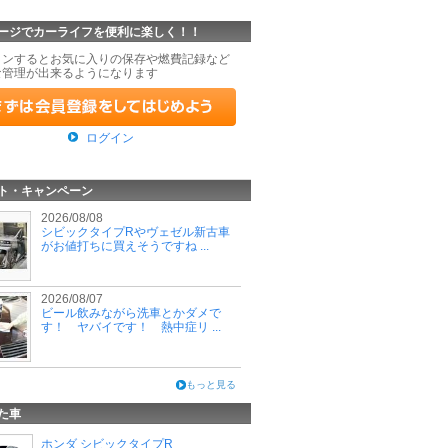
ージでカーライフを便利に楽しく！！
インするとお気に入りの保存や燃費記録など
な管理が出来るようになります
ログイン
ト・キャンペーン
2026/08/08
シビックタイプRやヴェゼル新古車
がお値打ちに買えそうですね ...
2026/08/07
ビール飲みながら洗車とかダメで
す！ ヤバイです！ 熱中症リ ...
もっと見る
た車
ホンダ シビックタイプR