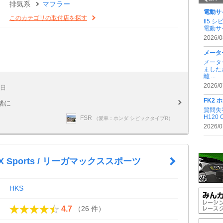
排気系
マフラー
電動サ
このカテゴリの取付店を探す
fl5
電動サ
2026/0
メータ
メータ
ました
離 ...
2026/0
7日
FK2
緒に
質問失礼
H120 
FSR
（愛車：ホンダ シビックタイプR）
2026/0
X Sports / リーガマックススポーツ
HKS
（26 件）
4.7