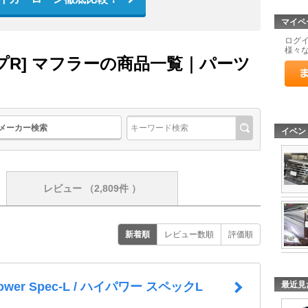
マイペ
ログ
様々
プR] マフラーの商品一覧｜パーツ
メーカー検索
イベン
レビュー
（2,809件 ）
新着順
レビュー数順
評価順
最近見
power Spec-L / ハイパワー スペックL