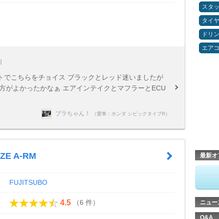
スタ
タイ
ドリ
エア
日
トでこちらをチョイス ブラックとレッド迷いましたが
方がよかったかなぁ エアインテイクとマフラーとECU
ブラちゃん！
（愛車：ホンダ シビックタイプR）
ZE A-RM
最新オ
FUJITSUBO
（6 件）
4.5
ニュー
Q&A