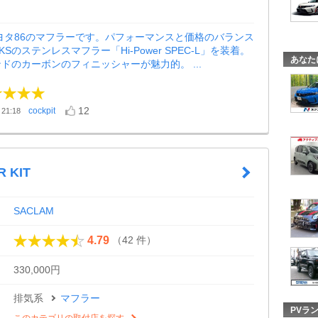
ヨタ86のマフラーです。パフォーマンスと価格のバランス
Sのステンレスマフラー「Hi-Power SPEC-L」を装着。
あなた
ドのカーボンのフィニッシャーが魅力的。 ...
12
cockpit
21:18
R KIT
SACLAM
（42 件）
4.79
330,000円
排気系
マフラー
PVラ
このカテゴリの取付店を探す