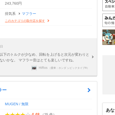
243,760円
排気系
マフラー
このカテゴリの取付店を探す
5日
転以下のトルクが少なめ、回転を上げると次元が変わりと
ないかな。 マフラー音はとても楽しいですね。
HiRos
（愛車：ホンダ シビックタイプR）
ラー
MUGEN / 無限
あな
（25 件）
4.48