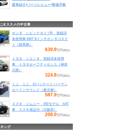
愛車紹介
/
パーツレビュー
/
整備手帳
にオススメの中古車
ホンダ シビックタイプR 登録済
未使用車 6MT 9インチホンダコネク
ト（群馬県）
639.9
万円
(税込)
トヨタ シエンタ 登録済未使用
車 トヨタセーフティセンス（神奈
川県）
324.8
万円
(税込)
ミニ ミニ Oパッケージ ハーマン
カードンサウンド（東京都）
587.9
万円
(税込)
スズキ ジムニー 4型モデル 4AT
車 スズキ保証付（大阪府）
208.0
万円
(税込)
ンキング