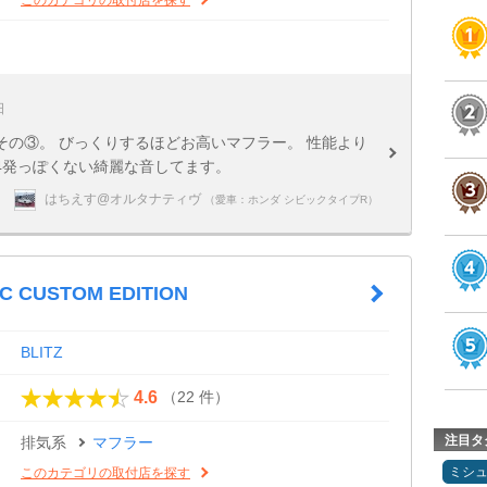
日
の③。 びっくりするほどお高いマフラー。 性能より
4発っぽくない綺麗な音してます。
はちえす@オルタナティヴ
（愛車：ホンダ シビックタイプR）
C CUSTOM EDITION
BLITZ
（22 件）
4.6
注目タ
排気系
マフラー
ミシ
このカテゴリの取付店を探す