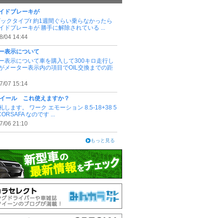
イドブレーキが
 シビックタイプr 約1週間ぐらい乗らなかったら
イドブレーキが 勝手に解除されている ...
8/04 14:44
ー表示について
ー表示について車を購入して300キロ走行し
がメーター表示内の項目でOIL交換までの距
7/07 15:14
 ホイール これ使えますか？
します。 ワーク エモーション 8.5-18+38 5
CORSAFA なのです ...
7/06 21:10
もっと見る