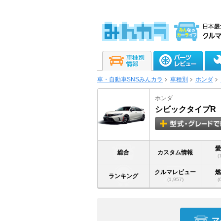
車・自動車SNSみんカラ
車種別
ホンダ
ホンダ
シビックタイプR
総合
カスタム情報
(
クルマレビュー
ランキング
(1,957)
(
マ