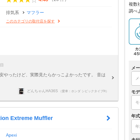
複数
調べ
排気系
マフラー
このカテゴリの取付店を探す
4日
メー
安やったけど、実際見たらかっこよかったです。 音は
どんちゃんHA36S
（愛車：ホンダ シビックタイプR）
モデ
年式
ion Extreme Muffler
Apexi