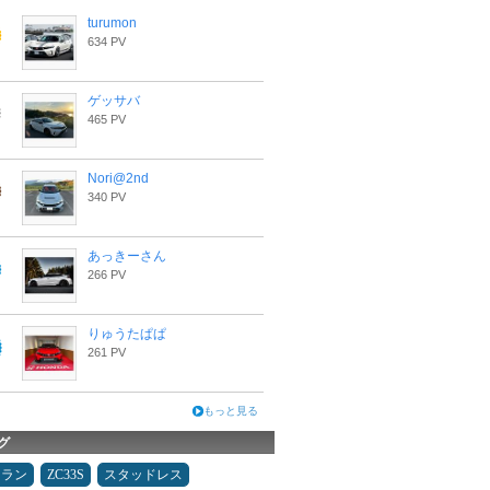
turumon
634 PV
ゲッサバ
465 PV
Nori@2nd
340 PV
あっきーさん
266 PV
りゅうたぱぱ
261 PV
もっと見る
グ
ュラン
ZC33S
スタッドレス