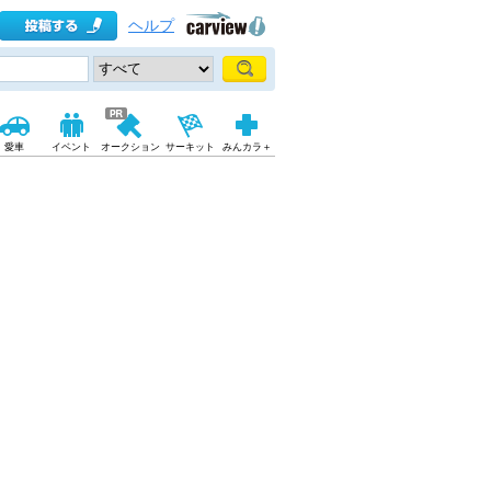
ヘルプ
愛車
イベント
オークション
サーキット
みんカラ＋