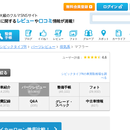
ブログ
イイね！
レビュー
フォト
グループ
スポット
カーライフ
シビックタイプR
パーツレビュー
排気系
マフラー
4.6
ユーザー評価：
シビックタイプRの車買取相場を調
べる
愛車紹介
パーツレビュー
整備手帳
フォト
14,235)
(93,904)
(40,111)
(29,932)
燃費記録
Q&A
中古車情報
グレード・
スペック
68,372)
(335)
(827)
イカーローン徹底比較！