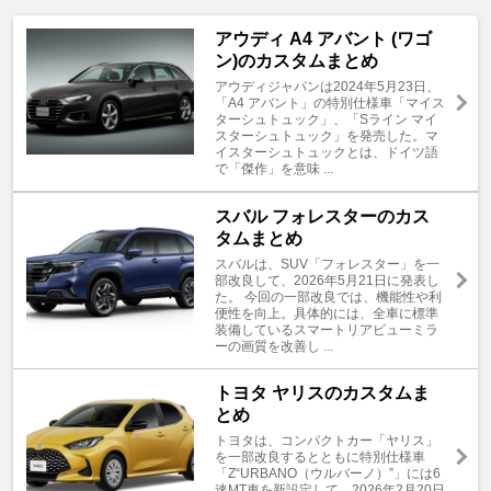
アウディ A4 アバント (ワゴ
ン)のカスタムまとめ
アウディジャパンは2024年5月23日、
「A4 アバント」の特別仕様車「マイス
ターシュトュック」、「Sライン マイ
スターシュトュック」を発売した。マ
イスターシュトュックとは、ドイツ語
で「傑作」を意味 ...
スバル フォレスターのカス
タムまとめ
スバルは、SUV「フォレスター」を一
部改良して、2026年5月21日に発表し
た。 今回の一部改良では、機能性や利
便性を向上。具体的には、全車に標準
装備しているスマートリアビューミラ
ーの画質を改善し ...
トヨタ ヤリスのカスタムま
とめ
トヨタは、コンパクトカー「ヤリス」
を一部改良するとともに特別仕様車
「Z“URBANO（ウルバーノ）”」には6
速MT車を新設定して、2026年2月20日