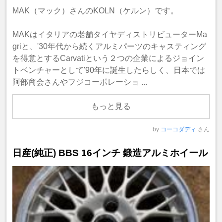
MAK（マック）さんのKOLN（ケルン）です。
MAKはイタリアの老舗タイヤディストリビューターMa
griと、'30年代から続くアルミパーツのキャスティング
を得意とするCarvatiという２つの企業によるジョイン
トベンチャーとして'90年に誕生したらしく、日本では
阿部商会さんやフジコーポレーショ ...
もっと見る
by
コーコダディ
さん
日産(純正) BBS 16インチ 鍛造アルミホイール