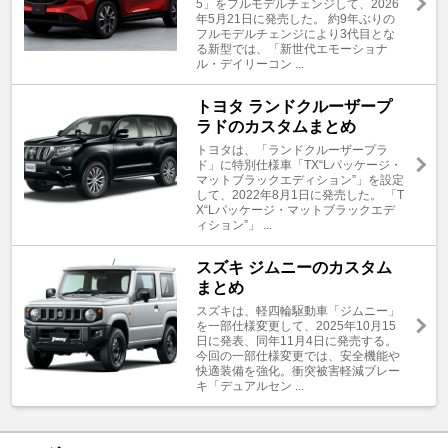
5」をフルモデルチェンジして、2026
年5月21日に発売した。 約9年ぶりの
フルモデルチェンジにより3代目とな
る新型では、「新世代エモーショナ
ル・デイリーコン ...
トヨタ ランドクルーザープ
ラドのカスタムまとめ
トヨタは、「ランドクルーザープラ
ド」に特別仕様車「TX“Lパッケージ・
マットブラックエディション”」を設定
して、2022年8月1日に発売した。 「T
X“Lパッケージ・マットブラックエデ
ィション”」 ...
スズキ ジムニーのカスタム
まとめ
スズキは、軽四輪駆動車「ジムニー」
を一部仕様変更して、2025年10月15
日に発表、同年11月4日に発売する。
今回の一部仕様変更では、安全機能や
快適装備を強化。衝突被害軽減ブレー
キ「デュアルセン ...