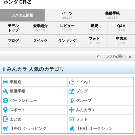
ホンダ CR-Z
パーツ
整備手帳
カスタム情報
(29,027)
(16,917)
モデル
愛車紹介
レビュー
燃費
Q&A
トップ
(6,102)
(1,188)
(29,182)
(290)
フォト
中古車
ブログ
スペック
ランキング
(11,215)
(356)
ページの先頭へ ▲
みんカラ 人気のカテゴリ
車種別
イイね！
整備手帳
ブログ
パーツレビュー
グループ
スポット
みんカラ＋
まとめ
フォト
【PR】ショッピング
【PR】オークション