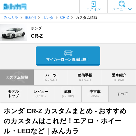
ログイン
メニュー
みんカラ
車種別
ホンダ
CR-Z
カスタム情報
ホンダ
CR-Z
マイカーローン徹底比較！
パーツ
整備手帳
愛車紹介
カスタム情報
(29,027)
(16,917)
(6,102)
モデル
レビュー
燃費
中古車
すべて
トップ
(1,188)
(29,182)
(356)
ホンダ CR-Z カスタムまとめ - おすすめ
のカスタムはこれだ！エアロ・ホイー
ル・LEDなど｜みんカラ