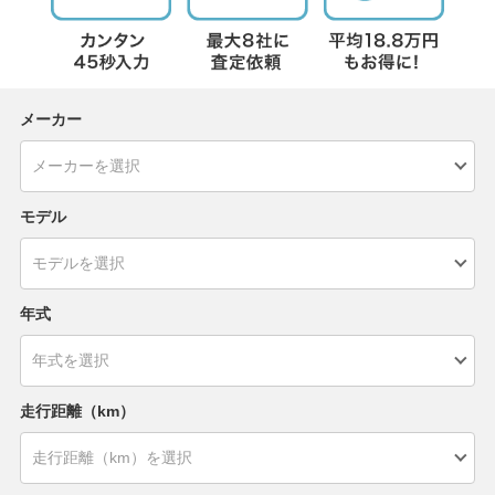
メーカー
モデル
年式
走行距離（km）