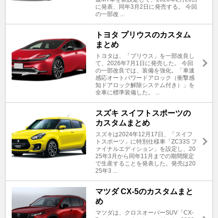
に発表、同年3月2日に発売する。 今回
の一部改 ...
トヨタ プリウスのカスタム
まとめ
トヨタは、「プリウス」を一部改良し
て、2026年7月1日に発売した。 今回
の一部改良では、装備を強化。「車速
感応オートパワードアロック（衝撃感
知ドアロック解除システム付き）」を
全車に標準装備した。 ...
スズキ スイフトスポーツの
カスタムまとめ
スズキは2024年12月17日、「スイフ
トスポーツ」に特別仕様車「ZC33S フ
ァイナルエディション」を設定し、20
25年3月から同年11月までの期間限定
で生産することを発表した。発売は20
25年3 ...
マツダ CX-5のカスタムまと
め
マツダは、クロスオーバーSUV「CX-