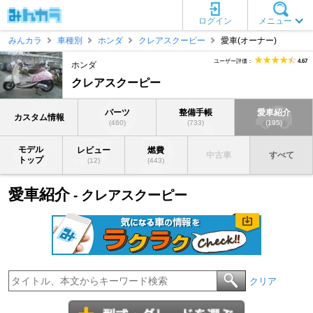
ログイン
メニュー
みんカラ
車種別
ホンダ
クレアスクーピー
愛車(オーナー)
ユーザー評価：
4.67
ホンダ
クレアスクーピー
パーツ
整備手帳
愛車紹介
カスタム情報
(460)
(733)
(195)
モデル
レビュー
燃費
中古車
すべて
トップ
(12)
(443)
愛車紹介
- クレアスクーピー
クリア