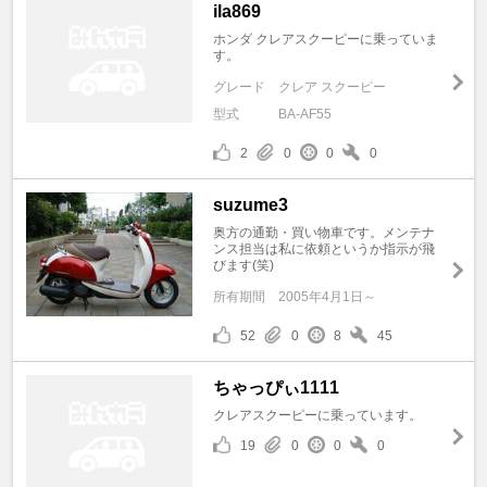
ila869
ホンダ クレアスクーピーに乗っていま
す。
グレード
クレア スクーピー
型式
BA-AF55
2
0
0
0
suzume3
奥方の通勤・買い物車です。メンテナ
ンス担当は私に依頼というか指示が飛
びます(笑)
所有期間
2005年4月1日～
52
0
8
45
ちゃっぴぃ1111
クレアスクーピーに乗っています。
19
0
0
0