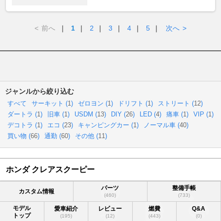
<
前へ
｜
1
｜
2
｜
3
｜
4
｜
5
｜
次へ
>
ジャンルから絞り込む
すべて
サーキット (
1
)
ゼロヨン (
1
)
ドリフト (
1
)
ストリート (
12
)
ダートラ (
1
)
旧車 (
1
)
USDM (
13
)
DIY (
26
)
LED (
4
)
痛車 (
1
)
VIP (
1
)
デコトラ (
1
)
エコ (
23
)
キャンピングカー (
1
)
ノーマル車 (
40
)
買い物 (
66
)
通勤 (
60
)
その他 (
11
)
ホンダ クレアスクーピー
パーツ
整備手帳
カスタム情報
(460)
(733)
モデル
愛車紹介
レビュー
燃費
Q&A
トップ
(195)
(12)
(443)
(0)