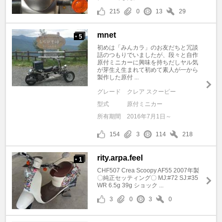
215
0
13
29
mnet
5
+
初めは「みんカラ」のお友だちと冗談
話のつもりでいましたが、段々と自作
原付ミニカーに興味を持ちだしヤル気
が芽生え生まれて初めて素人が一から
製作した原付 ...
グレード
クレア スクーピー
型式
原付ミニカー
所有期間
2016年7月1日～
154
3
114
218
rity.arpa.feel
1
+
CHF507 Crea Scoopy AF55 2007年製
〇純正セッティング〇 MJ:#72 SJ:#35
WR 6.5g 39g ショック ...
3
0
3
0