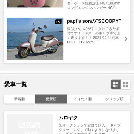
ターケース短縮加工 NCY100mm
ロングエンジンハンガー NCY ...
papi`s sonの"SCOOPY"
5
+
嫁(あやなん)が手に入れてきた原
付です！！ 4ストのキャブ車でよ
く走ります！！ 2021.09.22納車
ODO…11702km
愛車一覧
新着順
更新順
イイね！順
クリップ順
ムロヤク
某オークションで安価で購入。 キャブ
クリーニングして動くようになりまし