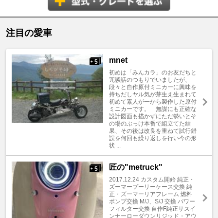
注目の愛車
mnet
5
+
初めは「みんカラ」のお友だちと
冗談話のつもりでいましたが、
段々と自作原付ミニカーに興味を
持ちだしヤル気が芽生え生まれて
初めて素人が一から製作した原付
ミニカーです。 無謀にも正確な
設計図面も描かずにただ勢いとそ
の場のぶっけ本番で組立てた結
果、その後は改良を重ねて試行錯
誤を何回も繰り返しを行い今の形
状 ...
匠の"metruck"
5
+
2017.12.24 カスタム開始 純正・
ズーマープーリーケース交換 純
正・ズーマーリアフレーム 燃料
ポンプ交換 M/J、S/J 交換 パワー
フィルター交換 自作F純正サスイ
ンナーローダウンリジッド・アウ