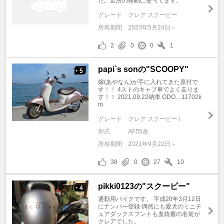
た。近所の移動に使ってます。
グレード
クレア スクーピー
所有期間
2020年5月24日～
2
0
0
1
papi`s sonの"SCOOPY"
5
+
嫁(あやなん)が手に入れてきた原付で
す！！ 4ストのキャブ車でよく走りま
す！！ 2021.09.22納車 ODO…11702k
m
グレード
クレア スクーピー i
型式
AF55改
所有期間
2021年9月22日～
38
0
27
10
pikki0123の"スクーピー"
4
+
通勤用バイクです。 平成20年3月12日
にナンバー登録 偶然にも愛犬のミニチ
ュアダックスフントも血統書の名前が
クレアでした。