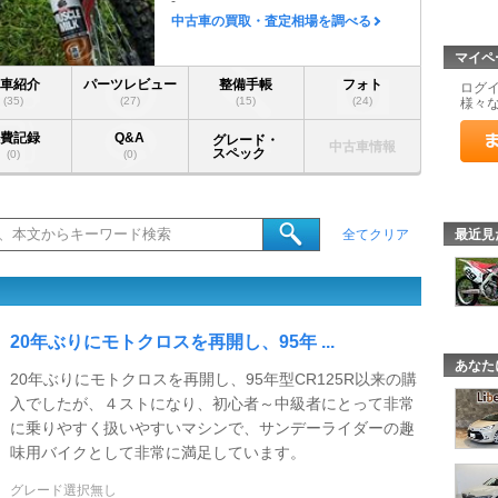
-
中古車の買取・査定相場を調べる
マイペ
愛車紹介
パーツレビュー
整備手帳
フォト
ログ
(35)
(27)
(15)
(24)
様々
燃費記録
Q&A
グレード・
中古車情報
スペック
(0)
(0)
最近見
全てクリア
20年ぶりにモトクロスを再開し、95年 ...
あなた
20年ぶりにモトクロスを再開し、95年型CR125R以来の購
入でしたが、４ストになり、初心者～中級者にとって非常
に乗りやすく扱いやすいマシンで、サンデーライダーの趣
味用バイクとして非常に満足しています。
グレード選択無し