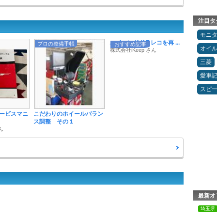
注目タ
モニ
ハイエンドドラレコを再 ...
プロの整備手帳
おすすめ記事
オイ
株式会社iKeep さん
三菱
愛車
スピ
ービスマニ
こだわりのホイールバラン
ス調整 その１
ん
最新オ
埼玉県