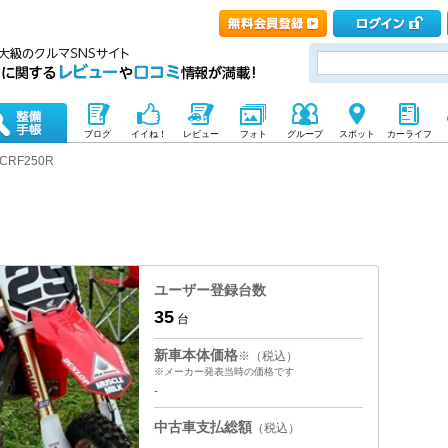
ブログ
イイね！
レビュー
フォト
グループ
スポット
カーライフ
CRF250R
ユーザー登録台数
35
台
新車本体価格
※（税込）
※メーカー発表当時の価格です
-
中古車支払総額
（税込）