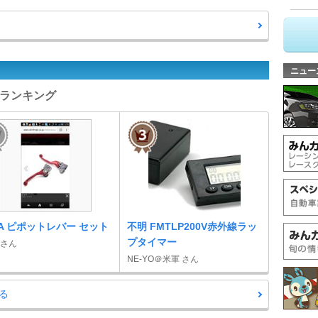
ニュー
ューランキング
TA ピポットレバー セット
不明 FMTLP200V赤外線ラッ
プタイマー
 さん
NE-YO＠米軍 さん
る