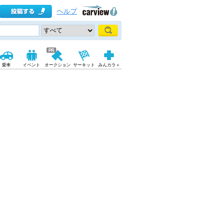
ヘルプ
愛車
イベント
オークション
サーキット
みんカラ＋