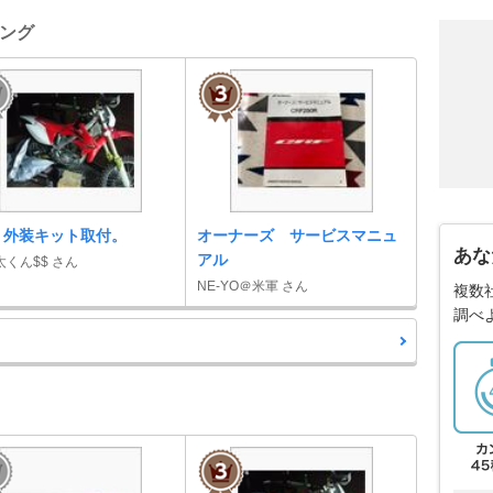
キング
F 外装キット取付。
オーナーズ サービスマニュ
あな
アル
くん$$ さん
NE-YO＠米軍 さん
複数
調べ