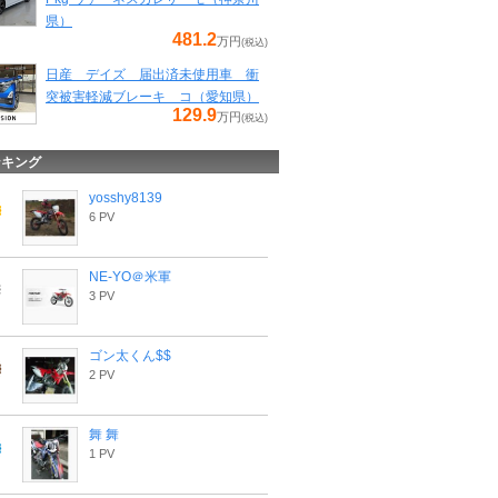
県）
481.2
万円
(税込)
日産 デイズ 届出済未使用車 衝
突被害軽減ブレーキ コ（愛知県）
129.9
万円
(税込)
ンキング
yosshy8139
6 PV
NE-YO＠米軍
3 PV
ゴン太くん$$
2 PV
舞 舞
1 PV