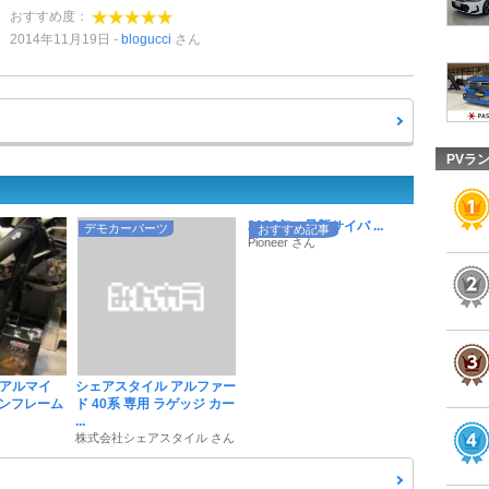
おすすめ度：
2014年11月19日
blogucci
さん
PVラ
2026年の最新サイバ ...
デモカーパーツ
おすすめ記事
Pioneer さん
クアルマイ
シェアスタイル アルファー
ンフレーム
ド 40系 専用 ラゲッジ カー
...
株式会社シェアスタイル さん