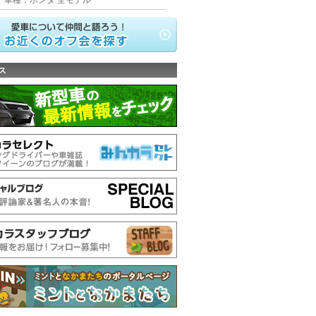
車種：ホンダ 全モデル
ス