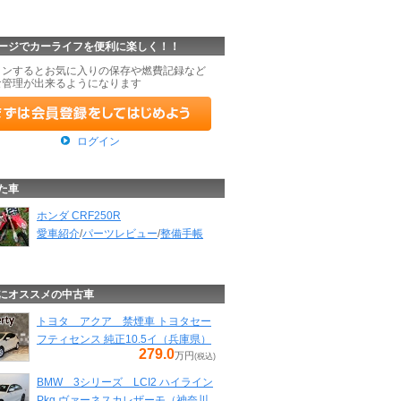
ージでカーライフを便利に楽しく！！
インするとお気に入りの保存や燃費記録など
な管理が出来るようになります
ログイン
た車
ホンダ CRF250R
愛車紹介
/
パーツレビュー
/
整備手帳
にオススメの中古車
トヨタ アクア 禁煙車 トヨタセー
フティセンス 純正10.5イ（兵庫県）
279.0
万円
(税込)
BMW 3シリーズ LCI2 ハイライン
Pkg ヴァーネスカレザーモ（神奈川