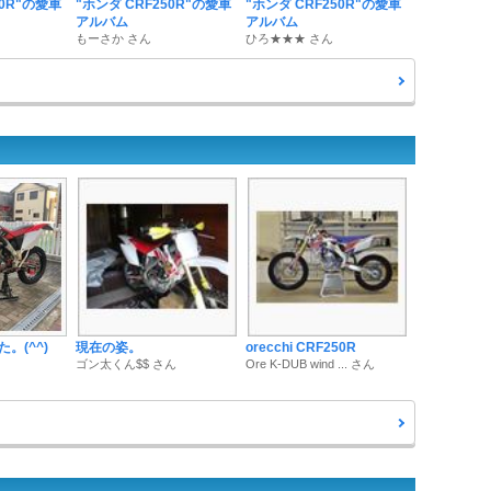
50R"の愛車
"ホンダ CRF250R"の愛車
"ホンダ CRF250R"の愛車
アルバム
アルバム
もーさか さん
ひろ★★★ さん
。(^^)
現在の姿。
orecchi CRF250R
ゴン太くん$$ さん
Ore K-DUB wind ... さん