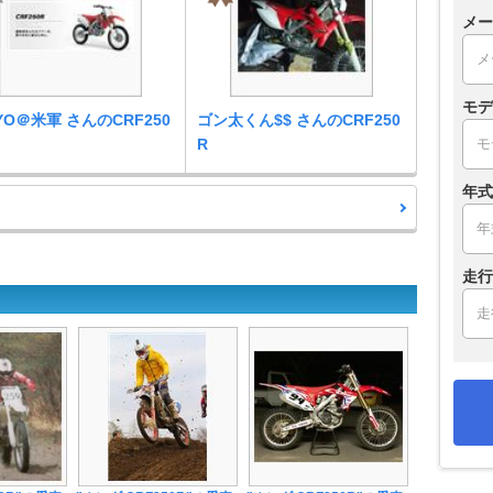
メー
モデ
-YO＠米軍 さんのCRF250
ゴン太くん$$ さんのCRF250
R
年式
走行