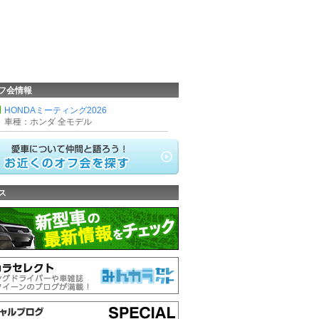
フ会情報
HONDAミーティング2026
車種：ホンダ 全モデル
ス