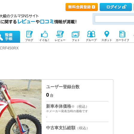
ブログ
イイね！
レビュー
フォト
グループ
スポット
カーライフ
CRF450RX
ユーザー登録台数
0
台
新車本体価格
※（税込）
※メーカー発表当時の価格です
-
中古車支払総額
（税込）