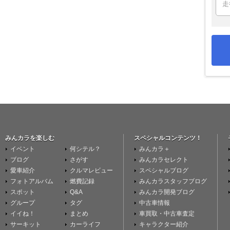
みんカラを楽しむ
スペシャルコンテンツ！
イベント
何シテル？
みんカラ＋
ブログ
さがす
みんカラセレクト
愛車紹介
クルマレビュー
スペシャルブログ
フォトアルバム
燃費記録
みんカラスタッフブログ
スポット
Q&A
みんカラ開発ブログ
グループ
タグ
中古車情報
イイね！
まとめ
車買取・中古車査定
サーキット
カーライフ
キャラクター紹介