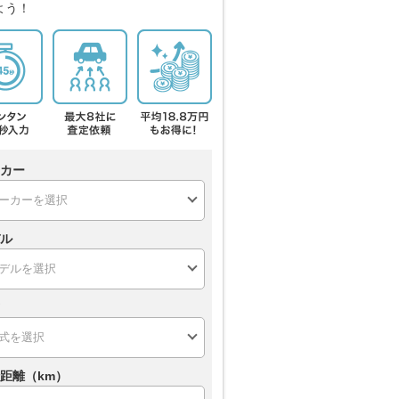
よう！
カー
ル
距離（km）