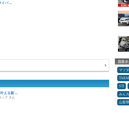
バ ...
注目タ
マツ
TAK
STI
える新 ...
みん
タッフ さん
山梨