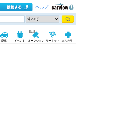
ヘルプ
愛車
イベント
オークション
サーキット
みんカラ＋