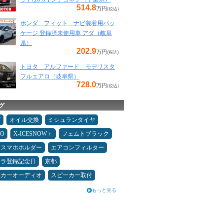
514.8
万円
(税込)
ホンダ フィット ナビ装着用パッ
ケージ 登録済未使用車 アダ（岐阜
県）
202.9
万円
(税込)
トヨタ アルファード モデリスタ
フルエアロ（岐阜県）
728.0
万円
(税込)
グ
ダ
オイル交換
ミシュランタイヤ
MO
X-ICESNOW＋
フェムトブラック
スマホホルダー
エアコンフィルター
カラ登録記念日
京都
県カーオーディオ
スピーカー取付
もっと見る