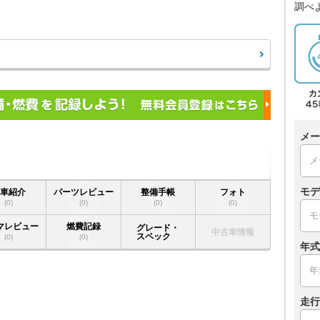
調べ
メー
モデ
愛車紹介
パーツレビュー
整備手帳
フォト
(0)
(0)
(0)
(0)
マレビュー
燃費記録
グレード・
中古車情報
スペック
(0)
(0)
年式
走行