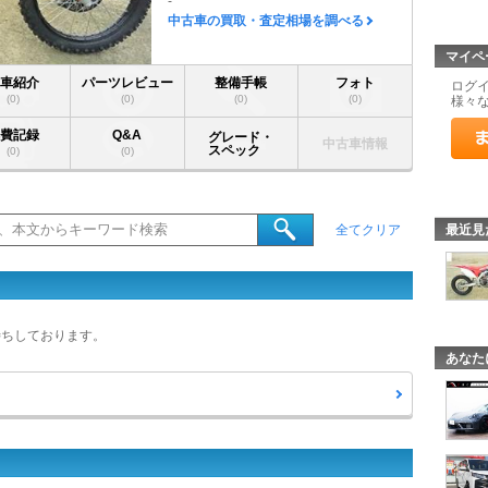
-
中古車の買取・査定相場を調べる
マイペ
愛車紹介
パーツレビュー
整備手帳
フォト
ログ
(0)
(0)
(0)
(0)
様々
燃費記録
Q&A
グレード・
中古車情報
スペック
(0)
(0)
最近見
全てクリア
待ちしております。
あなた