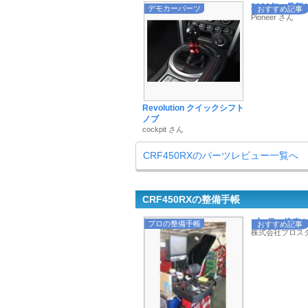
2026年の最新サイ
デモカーパーツ
おすすめ記事
Pioneer さん
Revolution クイックシフト
ノブ
cockpit さん
CRF450RXのパーツレビュー一覧へ
CRF450RXの整備手帳
プロ級の洗車を叶
プロの整備手帳
おすすめ記事
株式会社プロス