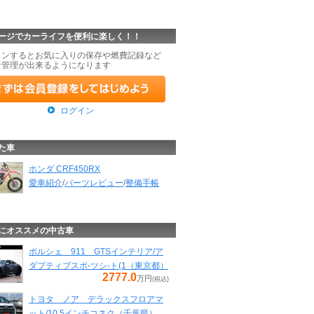
ージでカーライフを便利に楽しく！！
インするとお気に入りの保存や燃費記録など
な管理が出来るようになります
ログイン
た車
ホンダ CRF450RX
愛車紹介
/
パーツレビュー
/
整備手帳
にオススメの中古車
ポルシェ 911 GTSインテリア/ア
ダプティブスポ-ツシ-ト(1（東京都）
2777.0
万円
(税込)
トヨタ ノア デラックスフロアマ
ット/10.5インチコネク（千葉県）