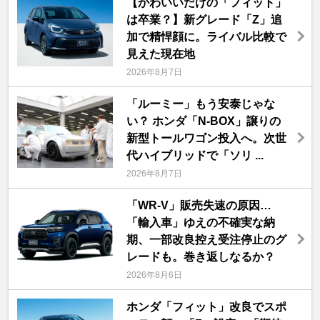
【かわいいだけの「フィット」
は卒業？】新グレード「Z」追
加で精悍顔に。ライバル比較で
見えた現在地
2026年8月7日
「ルーミー」もう安泰じゃな
い？ ホンダ「N-BOX」譲りの
新型トールワゴン投入へ。次世
代ハイブリッドで「ソリ ...
2026年8月7日
「WR-V」販売失速の原因…
「輸入車」ゆえの不確実な納
期、一部改良控え受注停止のグ
レードも。巻き返しなるか？
2026年8月6日
ホンダ「フィット」改良でスポ