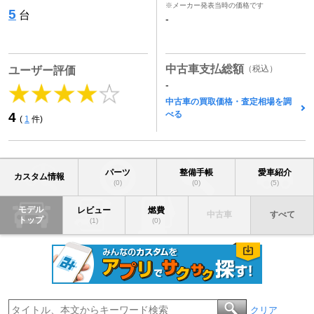
※メーカー発表当時の価格です
5
台
-
中古車支払総額
（税込）
ユーザー評価
-
中古車の買取価格・査定相場を調
べる
4
(
1
件)
パーツ
整備手帳
愛車紹介
カスタム情報
(0)
(0)
(5)
モデル
レビュー
燃費
中古車
すべて
トップ
(1)
(0)
クリア