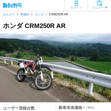
ログイン
メニュー
みんカラ
車種別
ホンダ
CRM250R AR
ホンダ CRM250R AR
新車本体価格
※
（税込）
ユーザー登録台数