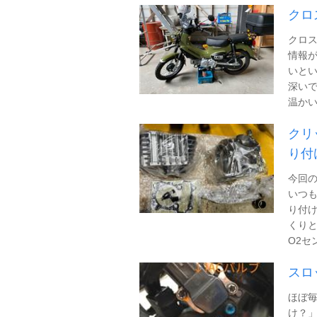
クロ
クロス
情報が
いとい
深い
温かい目
クリ
り付
今回の
いつも
り付け
くりと
O2セン
スロ
ほぼ
け？」