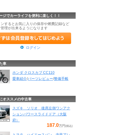
ージでカーライフを便利に楽しく！！
インするとお気に入りの保存や燃費記録など
な管理が出来るようになります
ログイン
た車
ホンダ クロスカブ CC110
愛車紹介
/
パーツレビュー
/
整備手帳
にオススメの中古車
スズキ ソリオ 後席左側ワンアク
ションパワースライドドア（大阪
府）
187.0
万円
(税込)
トヨタ ハイエースバン 内装アレ