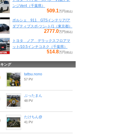
ンジVer4（千葉県）
509.1
万円
(税込)
ポルシェ 911 GTSインテリア/ア
ダプティブスポ-ツシ-ト(1（東京都）
2777.0
万円
(税込)
トヨタ ノア デラックスフロアマ
ット/10.5インチコネク（千葉県）
514.8
万円
(税込)
ンキング
tattsu.nono
57 PV
ぶったまん
48 PV
たけちん@
41 PV