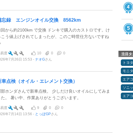
備忘録 エンジンオイル交換 8562km
前回から約2100km で交換 ドンキで購入のカストロです。け
っこう値上げされてしまったが、このご時世仕方ないですね

10
0
0
難易度
注目タ
026年7月26日 15:53
ナオG
さん
トヨ
モニ
エア
新車点検（オイル・エレメント交換）
ソニ
阿部ホンダさんで新車点検。 少しだけ良いオイルにしてみま
エア
した。 暑い中、作業ありがとうございます。
9
0
0
難易度
026年7月14日 13:56
とっぽGP
さん