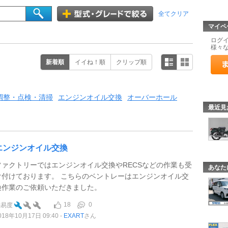
全てクリア
マイペ
ログ
様々
新着順
イイね！順
クリップ順
調整・点検・清掃
エンジンオイル交換
オーバーホール
最近見
エンジンオイル交換
ファクトリーではエンジンオイル交換やRECSなどの作業も受
あなた
け付けております。 こちらのベントレーはエンジンオイル交
換作業のご依頼いただきました。
18
0
難易度
018年10月17日 09:40
EXART
さん