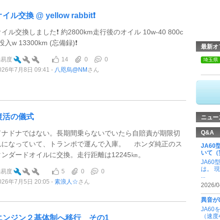
イル交換 @ yellow rabbit❗️
イル交換しました❗️ 約2800km走行後のオイル 10w-40 800c
投入w 13300km (忘備録)❗️
最新オ
14
0
0
難易度
埼玉県
026年7月8日 09:41
八咫烏@NM
さん
復活の儀式
ニュー
ドナドナではない。長期間乗らないでいたら自賠責が期限切
Q&A
れになっていて、トランポで運んで入庫。 ホンダ純正のス
JA6
いて（
タンダードオイルに交換。走行距離は12245㎞。
JA6
は。 
5
0
0
難易度
...
026年7月5日 20:05
素浪人☆
さん
2026/0
異音が
JA6
（速度4
エンジン２基体制へ移行 その1