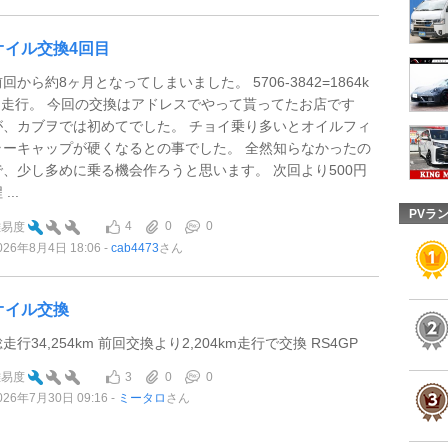
オイル交換4回目
回から約8ヶ月となってしまいました。 5706-3842=1864k
m走行。 今回の交換はアドレスでやって貰ってたお店です
が、カブヲでは初めてでした。 チョイ乗り多いとオイルフィ
ラーキャップが硬くなるとの事でした。 全然知らなかったの
で、少し多めに乗る機会作ろうと思います。 次回より500円
 ...
PVラ
4
0
0
難易度
026年8月4日 18:06
cab4473
さん
オイル交換
走行34,254km 前回交換より2,204km走行で交換 RS4GP
3
0
0
難易度
026年7月30日 09:16
ミータロ
さん