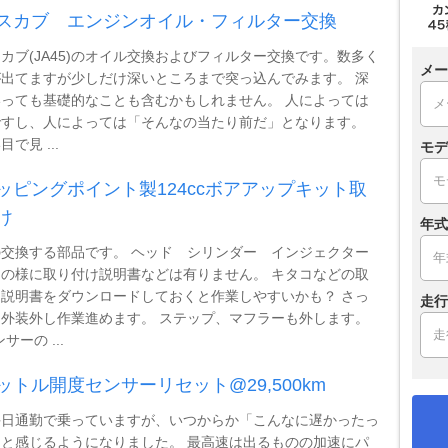
スカブ エンジンオイル・フィルター交換
カブ(JA45)のオイル交換およびフィルター交換です。数多く
メー
出てますが少しだけ深いところまで突っ込んでみます。 深
っても基礎的なことも含むかもしれません。 人によっては
ですし、人によっては「そんなの当たり前だ」となります。
で見 ...
モデ
ッピングポイント製124ccボアアップキット取
け
年式
交換する部品です。 ヘッド シリンダー インジェクター
の様に取り付け説明書などは有りません。 キタコなどの取
説明書をダウンロードしておくと作業しやすいかも？ さっ
走行
外装外し作業進めます。 ステップ、マフラーも外します。
サーの ...
ットル開度センサーリセット@29,500km
毎日通勤で乗っていますが、いつからか「こんなに遅かったっ
と感じるようになりました。 最高速は出るものの加速にパ