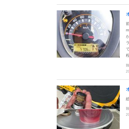
前
程
2
総
2