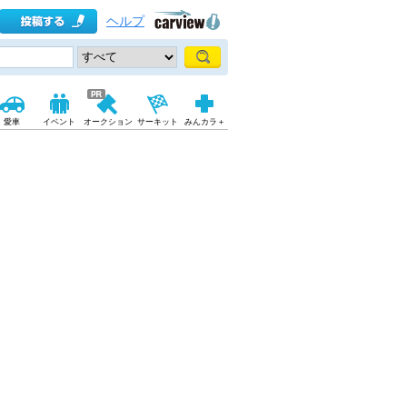
ヘルプ
愛車
イベント
オークション
サーキット
みんカラ＋