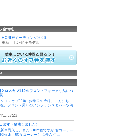
フ会情報
HONDAミーティング2026
車種：ホンダ 全モデル
ス
0型クロスカブ110のフロントフォーク寸法につ
実…
0型クロスカブ110にお乗りの皆様、こんにち
現在、フロント周りのメンテナンスとパーツ流
4/11 17:23
出ます（解決しました）
0を新車購入し、まだ50Km程ですが 右コーナー
0km/h、90度コーナー）に侵入す ...