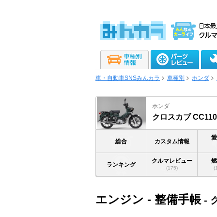
車・自動車SNSみんカラ
車種別
ホンダ
ホンダ
クロスカブ CC110
総合
カスタム情報
クルマレビュー
ランキング
(175)
(
エンジン - 整備手帳
- 