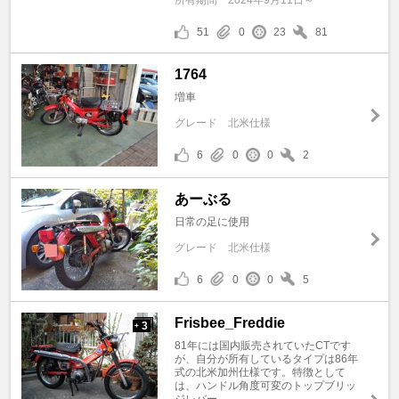
所有期間
2024年9月11日～
51
0
23
81
1764
増車
グレード
北米仕様
6
0
0
2
あーぶる
日常の足に使用
グレード
北米仕様
6
0
0
5
Frisbee_Freddie
3
+
81年には国内販売されていたCTです
が、自分が所有しているタイプは86年
式の北米加州仕様です。特徴として
は、ハンドル角度可変のトップブリッ