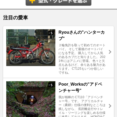
注目の愛車
Ryouさんの"ハンターカ
5
+
ブ"
２輪免許を取って初めてのオート
バイ。 そして最後のオートバイ
になる予定。 購入してから人気
のあるカブだと知りました。 202
1年にはアニメに登場。 色々と欠
点もあるけど、余りある魅力があ
ります。 CT125もいつか欲しい
ですね。
Poor_Worksの"アドベ
5
+
ンチャー号"
我が相棒の CT110「アドベンチ
ャー号」です。 アグリカルチャ
ー（農耕）仕様の便利なところは
残しながら、 長距離走行やトレ
イル・ツーリングを楽しめる仕様
に改良しております。 HONDA C