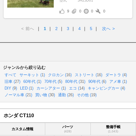
型式
JH2JD01
9
0
0
0
<
前へ
｜
1
｜
2
｜
3
｜
4
｜
5
｜
次へ
>
ジャンルから絞り込む
すべて
サーキット (
1
)
クロカン (
16
)
ストリート (
16
)
ダートラ (
4
)
旧車 (
27
)
60年代 (
1
)
70年代 (
5
)
80年代 (
31
)
90年代 (
6
)
アメ車 (
1
)
DIY (
9
)
LED (
1
)
カーシアター (
1
)
エコ (
14
)
キャンピングカー (
4
)
ノーマル車 (
21
)
買い物 (
30
)
通勤 (
26
)
その他 (
19
)
ホンダ CT110
パーツ
整備手帳
カスタム情報
(428)
(1,043)