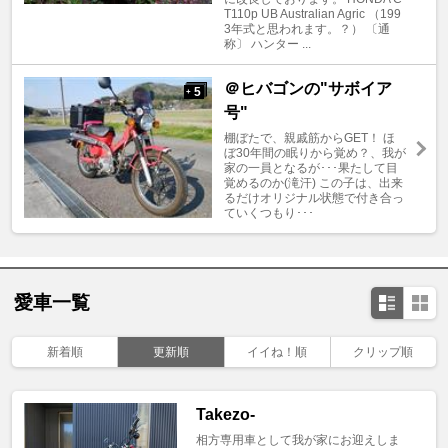
T110p UB Australian Agric （199
3年式と思われます。？） 〔通
称〕 ハンター ...
＠ヒバゴンの"サボイア
5
+
号"
棚ぼたで、親戚筋からGET！ ほ
ぼ30年間の眠りから覚め？、我が
家の一員となるが･･･果たして目
覚めるのか(滝汗) この子は、出来
るだけオリジナル状態で付き合っ
ていくつもり･･･
愛車一覧
新着順
更新順
イイね！順
クリップ順
Takezo-
相方専用車として我が家にお迎えしま