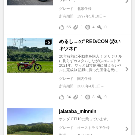
ジレバー、 ...
グレード
北米仕様
所有期間
1997年5月10日～
65
1
4
0
めるし→の"RED/CON (赤い
5
+
キツネ)"
20年程前に不動車を購入！ オリジナル
に拘らずカスタムしながらのレストア
2021年、やっと日常使用に耐えるレベ
ルに完成👍 記録に撮った画像を元に ...
グレード
国内仕様
所有期間
2000年4月1日～
34
1
8
9
jalataba_minmin
ホンダ CT110に乗っています。
グレード
オーストラリア仕様