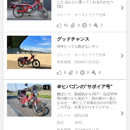
した ほんとに乗ってくれるのかな〜
(笑)
グレード
オーストラリア仕様
91
0
5
2
グッドチャンス
何年たっても飽きないヤツ
グレード
オーストラリア仕様
所有期間
2008年7月25日～
8
0
0
0
＠ヒバゴンの"サボイア号"
5
+
棚ぼたで、親戚筋からGET！ ほぼ30年
間の眠りから覚め？、我が家の一員と
なるが･･･果たして目覚めるのか(滝汗)
この子は、出来るだけオリジナル ...
グレード
国内仕様
型式
JD01