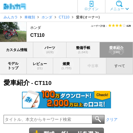
ログイン
メニュー
みんカラ
車種別
ホンダ
CT110
愛車(オーナー)
ユーザー評価：
4.29
ホンダ
CT110
パーツ
整備手帳
愛車紹介
カスタム情報
(428)
(1,043)
(196)
モデル
レビュー
燃費
中古車
すべて
トップ
(21)
(1,755)
愛車紹介
- CT110
クリア