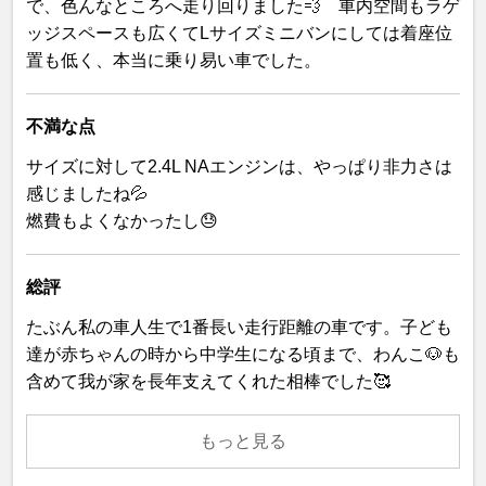
で、色んなところへ走り回りました💨 車内空間もラゲ
ッジスペースも広くてLサイズミニバンにしては着座位
置も低く、本当に乗り易い車でした。
不満な点
サイズに対して2.4L NAエンジンは、やっぱり非力さは
感じましたね💦
燃費もよくなかったし😓
総評
たぶん私の車人生で1番長い走行距離の車です。子ども
達が赤ちゃんの時から中学生になる頃まで、わんこ🐶も
含めて我が家を長年支えてくれた相棒でした🥰
もっと見る