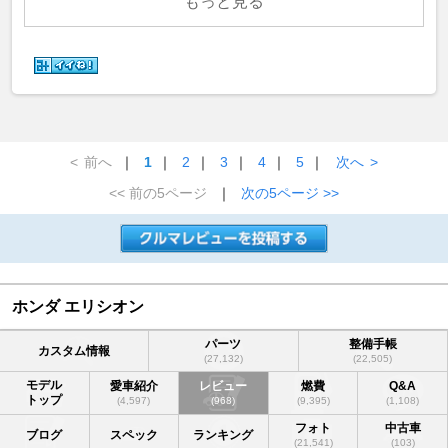
もっと見る
<
前へ
｜
1
｜
2
｜
3
｜
4
｜
5
｜
次へ
>
<< 前の5ページ
｜
次の5ページ >>
ホンダ エリシオン
パーツ
整備手帳
カスタム情報
(27,132)
(22,505)
モデル
愛車紹介
レビュー
燃費
Q&A
トップ
(4,597)
(968)
(9,395)
(1,108)
フォト
中古車
ブログ
スペック
ランキング
(21,541)
(103)