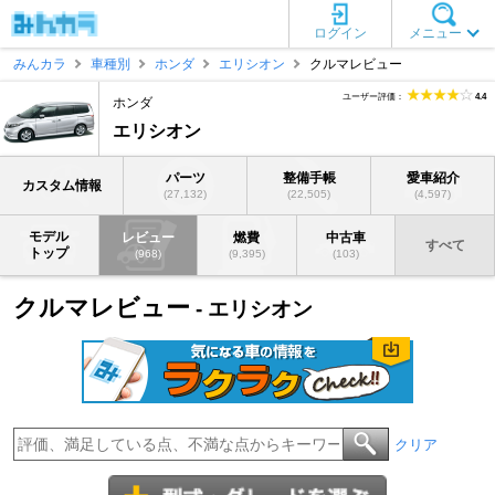
ログイン
メニュー
みんカラ
車種別
ホンダ
エリシオン
クルマレビュー
ユーザー評価：
4.4
ホンダ
エリシオン
パーツ
整備手帳
愛車紹介
カスタム情報
(27,132)
(22,505)
(4,597)
モデル
レビュー
燃費
中古車
すべて
トップ
(968)
(9,395)
(103)
クルマレビュー
- エリシオン
クリア