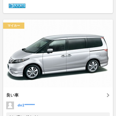
マイカー
良い車
dn1********