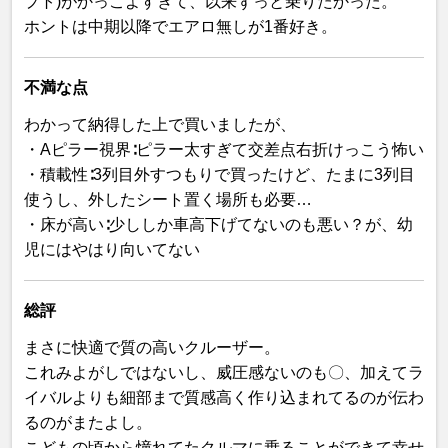
プト)がかっこよすぎて、以来ずっと乗りたかった。
ホントは中期以降でエアロ無しが1番好き。
不満な点
わかって納得した上で買いましたが、
・Aピラー視界∶ピラー太すぎて交差点右折けっこう怖い
・積載性∶3列目外すつもりで買ったけど、たまに3列目
使うし、外したシート置く場所も必要…
・床が高い∶少ししか車高下げてないのも悪い？が、幼
児にはやはり向いてない
総評
まさに快適で質の高いクルーザー。
これみよがしではないし、威圧感ないのも〇、加えてラ
イバルよりも細部まで質感高く作り込まれてるのが伝わ
るのがまたよし。
こどもの頃から憧れてたクルマに乗ることができて幸せ