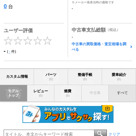
※メーカー発表当時の価格です
0
台
-
中古車支払総額
（税込）
ユーザー評価
-
中古車の買取価格・査定相場を調
べる
-
(
-
件)
パーツ
整備手帳
愛車紹介
カスタム情報
(0)
(0)
(0)
モデル
レビュー
燃費
中古車
すべて
トップ
(0)
(0)
クリア