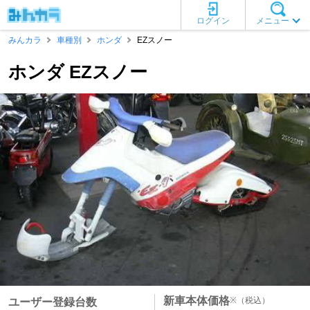
ログイン
メニュー
みんカラ
車種別
ホンダ
EZスノー
ホンダ EZスノー
新車本体価格
※
（税込）
ユーザー登録台数