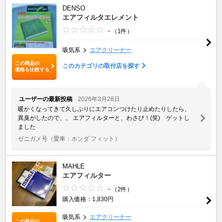
DENSO
エアフィルタエレメント
-
（1件）
吸気系
エアクリーナー
この商品の
このカテゴリの取付店を探す
価格を比較する
ユーザーの最新投稿
2026年3月28日
暖かくなってきて久しぶりにエアコンつけたり止めたりしたら、
異臭がしたので、、 エアフィルターと、わさび！(笑) ゲットし
ました
ゼニガメ号
（愛車：ホンダ フィット）
MAHLE
エアフィルター
-
（2件）
購入価格：1,830円
吸気系
エアクリーナー
この商品の