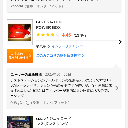
Pocochi
（愛車：ホンダ フィット）
LAST STATION
POWER BOX
4.46
（137件）
吸気系
インテークチャンバー
この商品の
このカテゴリの取付店を探す
価格を比較する
ユーザーの最新投稿
2025年10月21日
ラストステーションかワールドワンの後期モデルのようです🧐 HK
Sのレーシングサクションからの変更ですが違いがかなり体感出来
ますねコレ🤔 吸気音はフィルターが車内に近い位置にあるのでレ
ーシング ...
かめ┌(､ﾝ､)_
（愛車：ホンダ フィット）
siecle / ジェイロード
レスポンスリング