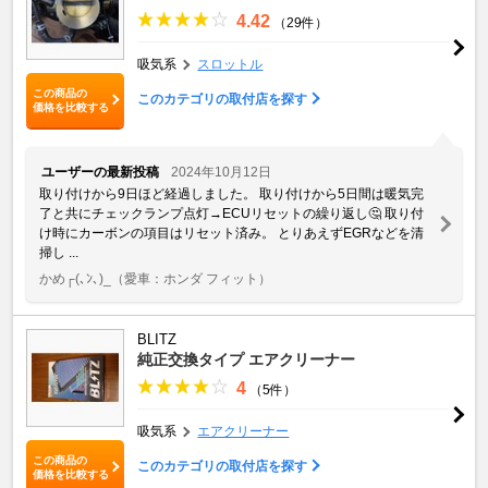
4.42
（29件）
吸気系
スロットル
この商品の
このカテゴリの取付店を探す
価格を比較する
ユーザーの最新投稿
2024年10月12日
取り付けから9日ほど経過しました。 取り付けから5日間は暖気完
了と共にチェックランプ点灯→ECUリセットの繰り返し🤔 取り付
け時にカーボンの項目はリセット済み。 とりあえずEGRなどを清
掃し ...
かめ┌(､ﾝ､)_
（愛車：ホンダ フィット）
BLITZ
純正交換タイプ エアクリーナー
4
（5件）
吸気系
エアクリーナー
この商品の
このカテゴリの取付店を探す
価格を比較する