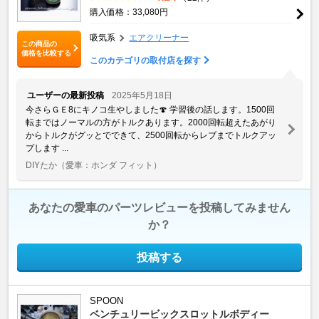
購入価格：33,080円
吸気系
エアクリーナー
この商品の
価格を比較する
このカテゴリの取付店を探す
ユーザーの最新投稿
2025年5月18日
今さらＧＥ8にキノコ生やしました🍄 学習後の話します。1500回
転まではノーマルの方がトルクあります。2000回転超えたあがり
からトルクがグッとでできて、2500回転からレブまでトルクアッ
プします ...
DIYたか
（愛車：ホンダ フィット）
あなたの愛車のパーツレビューを投稿してみません
か？
投稿する
SPOON
ベンチュリービックスロットルボディー