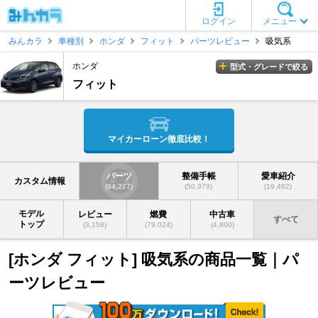
ログイン
メニュー
みんカラ
車種別
ホンダ
フィット
パーツレビュー
吸気系
ホンダ
型式・グレードで絞る
フィット
マイカーローン徹底比較！
パーツ
整備手帳
愛車紹介
カスタム情報
(94,277)
(50,979)
(19,482)
モデル
レビュー
燃費
中古車
すべて
トップ
(3,158)
(79,024)
(4,800)
[ホンダ フィット] 吸気系の商品一覧｜パ
ーツレビュー