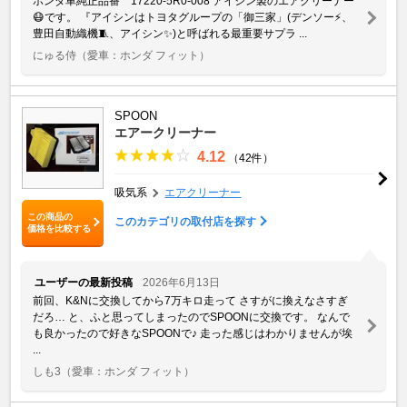
ホンダ車純正品番 17220-5R0-008 アイシン製のエアクリーナー
😷です。 『アイシンはトヨタグループの「御三家」(デンソー⚡️、
豊田自動織機🧵、アイシン✨)と呼ばれる最重要サプラ ...
にゅる侍
（愛車：ホンダ フィット）
SPOON
エアークリーナー
4.12
（42件）
吸気系
エアクリーナー
この商品の
このカテゴリの取付店を探す
価格を比較する
ユーザーの最新投稿
2026年6月13日
前回、K&Nに交換してから7万キロ走って さすがに換えなさすぎ
だろ… と、ふと思ってしまったのでSPOONに交換です。 なんで
も良かったので好きなSPOONで♪ 走った感じはわかりませんが埃
...
しも3
（愛車：ホンダ フィット）