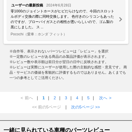
ユーザーの最新投稿
2024年6月28日
零1000のジョイントホースがヒビだらけなので、今回のスロット
ルボディ交換の際に同時交換します。 色付きのシリコンもあった
のですが、ブローバイガスとの相性が悪いらしいので、ゴム製の
黒にしました。 ス ...
Pocochi
（愛車：ホンダ フィット）
※自作等、表示されないパーツレビューは「レビュー」を選択
※一定数のレビューがある商品のみ製品評価が表示されます。
※レビュー数や表示順は前日分が翌日の日中に反映されます。
※レビューは実際にユーザーが使用した際の主観的な感想・意見です。 商
品・サービスの価値を客観的に評価するものではありません。あくまでも
一つの参考としてご活用ください。
<
前へ
｜
1
｜
2
｜
3
｜
4
｜
5
｜
次へ
>
<< 前の5ページ
｜
次の5ページ >>
一緒に見られている車種のパーツレビュー