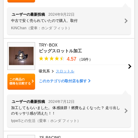
ユーザーの最新投稿
2024年9月22日
中古で安く売られていたので購入、取付
KiNChan
（愛車：ホンダ フィット）
TRY･BOX
ビッグスロットル加工
4.57
（16件）
吸気系
スロットル
この商品の
このカテゴリの取付店を探す
価格を比較する
ユーザーの最新投稿
2024年7月12日
加工してもらいました。 体感抜群！燃費もよくなった？ 走り出し
のモッサリ感が消えた！！
typeSとの生活
（愛車：ホンダ フィット）
J'S RACING