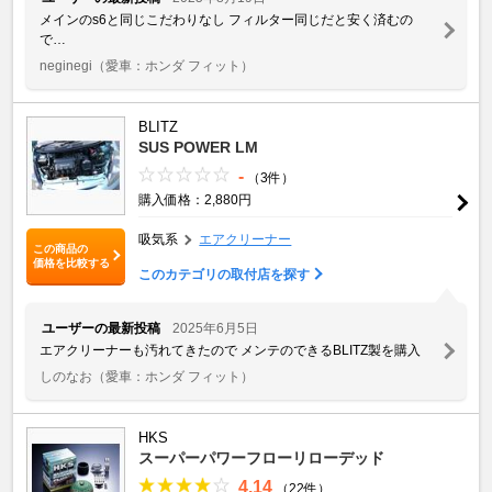
メインのs6と同じこだわりなし フィルター同じだと安く済むの
で…
neginegi
（愛車：ホンダ フィット）
BLITZ
SUS POWER LM
-
（3件）
購入価格：2,880円
吸気系
エアクリーナー
この商品の
価格を比較する
このカテゴリの取付店を探す
ユーザーの最新投稿
2025年6月5日
エアクリーナーも汚れてきたので メンテのできるBLITZ製を購入
しのなお
（愛車：ホンダ フィット）
HKS
スーパーパワーフローリローデッド
4.14
（22件）