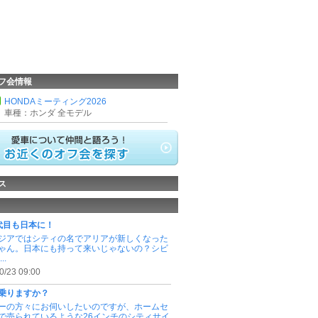
フ会情報
HONDAミーティング2026
車種：ホンダ 全モデル
ス
代目も日本に！
ジアではシティの名でアリアが新しくなった
ゃん。日本にも持って来いじゃないの？シビ
..
0/23 09:00
乗りますか？
ーの方々にお伺いしたいのですが、ホームセ
で売られているような26インチのシティサイ