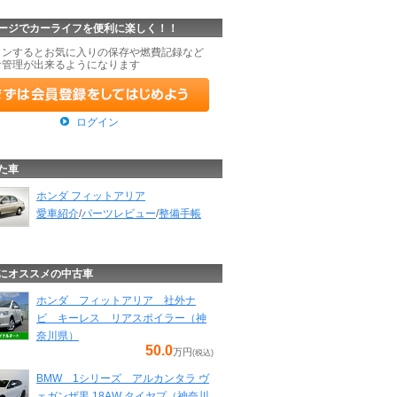
ージでカーライフを便利に楽しく！！
インするとお気に入りの保存や燃費記録など
な管理が出来るようになります
ログイン
た車
ホンダ フィットアリア
愛車紹介
/
パーツレビュー
/
整備手帳
にオススメの中古車
ホンダ フィットアリア 社外ナ
ビ キーレス リアスポイラー（神
奈川県）
50.0
万円
(税込)
BMW 1シリーズ アルカンタラ ヴ
ェガンザ黒 18AW タイヤプ（神奈川