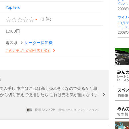
クル ...
Yupiteru
2008/0
マイナ
（1 件）
-
10月
ーチェ
1,980円
2008/0
電装系
レーダー探知機
このカテゴリの取付店を探す
日
円で入手し 本当はこれは高く売れそうなので売るかと思
3から切り替えて使用したら これは売る気が無くなりま
春原シンパチ
（愛車：ホンダ フィットアリア）