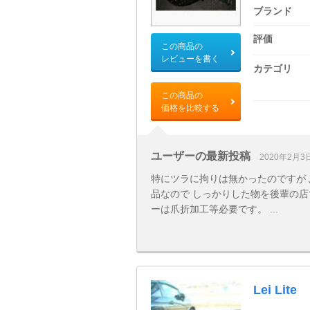
ブランド
評価
この商品の
レビューを書く
カテゴリ
この商品の
価格を比較する
ユーザーの最新投稿
2020年2月3
特にツラに拘りは無かったのですが 
品なので しっかりした物を後輩の店
ーは爪折加工等必要です。 ...
Lei Lite