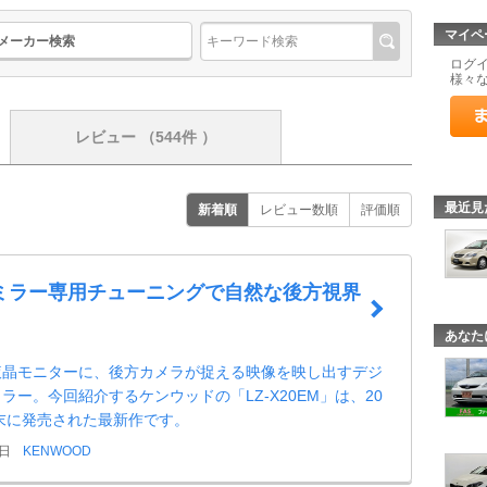
マイペ
メーカー検索
ログ
様々
レビュー
（544件 ）
最近見
新着順
レビュー数順
評価順
ミラー専用チューニングで自然な後方視界
あなた
液晶モニターに、後方カメラが捉える映像を映し出すデジ
ラー。今回紹介するケンウッドの「LZ-X20EM」は、20
月末に発売された最新作です。
9日
KENWOOD