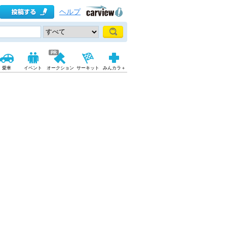
ヘルプ
愛車
イベント
オークション
サーキット
みんカラ＋