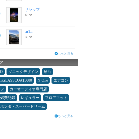
サヤップ
4 PV
ar1a
3 PV
もっと見る
グ
MO
ソニックデザイン
給油
umGLASSCOAT3000
N-One
エアコン
ハツ
カーオーディオ専門店
＆燃費記録
レギュラー
フロアマット
ホンダ・スーパードリーム
もっと見る