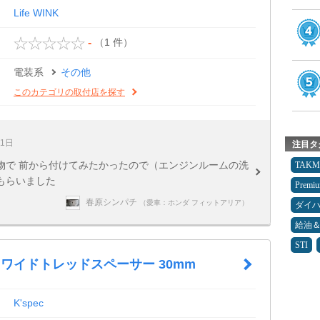
Life WINK
（1 件）
-
電装系
その他
このカテゴリの取付店を探す
21日
注目タ
物で 前から付けてみたかったので（エンジンルームの洗
TAK
もらいました
Premi
春原シンパチ
（愛車：ホンダ フィットアリア）
ダイ
給油
STI
AM ワイドトレッドスペーサー 30mm
K'spec