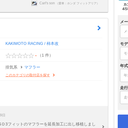
Carl's son
（愛車：ホンダ フィットアリア）
メー
KAKIMOTO RACING / 柿本改
モデ
（1 件）
-
年式
排気系
マフラー
このカテゴリの取付店を探す
走行
19日
GＤ3フィットのマフラーを延長加工に出し移植しまし