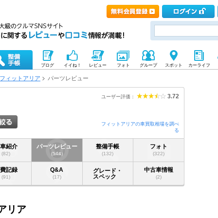
ブログ
イイね！
レビュー
フォト
グループ
スポット
カーライフ
フィットアリア
パーツレビュー
3.72
ユーザー評価：
フィットアリアの車買取相場を調べ
る
愛車紹介
パーツレビュー
整備手帳
フォト
(82)
(544)
(132)
(322)
燃費記録
Q&A
中古車情報
グレード・
スペック
(91)
(17)
(2)
トアリア