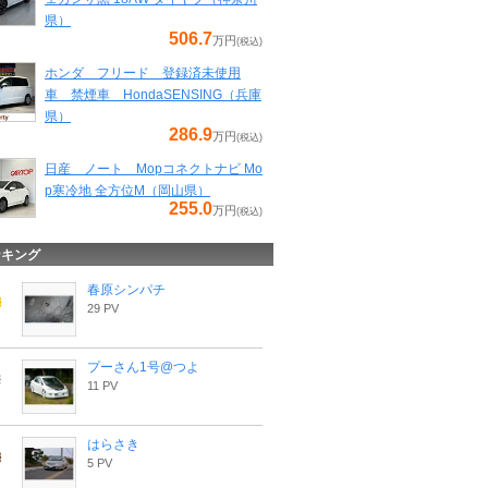
県）
506.7
万円
(税込)
ホンダ フリード 登録済未使用
車 禁煙車 HondaSENSING（兵庫
県）
286.9
万円
(税込)
日産 ノート Mopコネクトナビ Mo
p寒冷地 全方位M（岡山県）
255.0
万円
(税込)
ンキング
春原シンパチ
29 PV
プーさん1号@つよ
11 PV
はらさき
5 PV