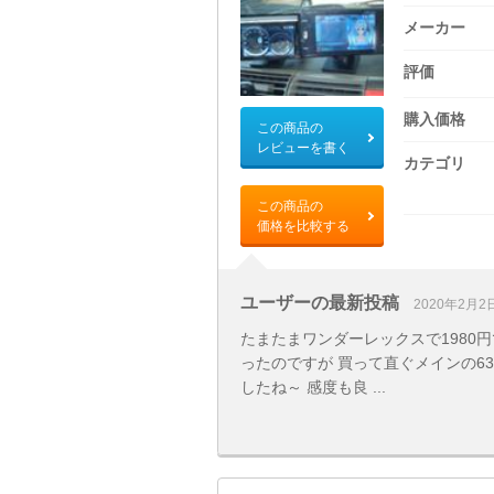
メーカー
評価
購入価格
この商品の
レビューを書く
カテゴリ
この商品の
価格を比較する
ユーザーの最新投稿
2020年2月2
たまたまワンダーレックスで1980
ったのですが 買って直ぐメインの6
したね～ 感度も良 ...