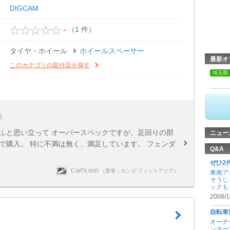
DIGCAM
（1 件）
-
タイヤ・ホイール
ホイールスペーサー
最新オ
このカテゴリの取付店を探す
埼玉県
日
ふと思い立って オーバースペックですが、足回りの部
ニュー
で購入。 特に不満は無く、満足しています。 フェンダ
Q&A
ぜひ2
Carl's son
（愛車：ホンダ フィットアリア）
東南ア
そうじ
ックも .
2008/1
自転車
オーナ
ンター