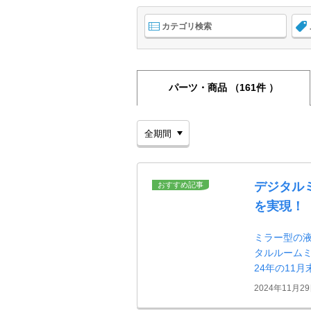
カテゴリ検索
パーツ・商品
（161件 ）
デジタル
おすすめ記事
を実現！
ミラー型の
タルルームミ
24年の11
2024年11月2