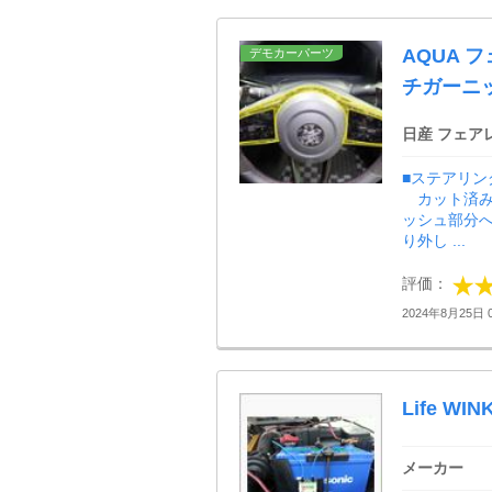
AQUA 
デモカーパーツ
チガーニ
日産 フェア
■ステアリン
カット済み
ッシュ部分
り外し ...
評価：
2024年8月25日 0
Life WIN
メーカー