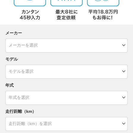
メーカー
モデル
年式
走行距離（km）