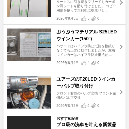
ルークスに引き続きフリードもカーボ
ン調シートを貼り付けました。 コピー
用紙を使って大雑把に型取りし ...
2026年8月5日
5
0
ぶうぶうマテリアル S25LED
ウインカー(150°)
ハザードはハイフラ防止抵抗を接続し
なくても正常に動作しましたが、左右
ウインカーはハイフラ防止抵抗が ...
2026年8月4日
4
0
ユアーズのT20LEDウインカ
ーバルブ取り付け
フロント右側のバルブ交換 フロント左
側のバルブ交換
2026年8月2日
5
0
おすすめ記事
プロ級の洗車を叶える新製品