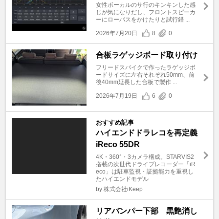
女性ボーカルのサ行のキンキンした感
じが気になりだし、フロントスピーカ
ーにローパスをかけたりと試行錯 ...
2026年7月20日
8
0
合板ラゲッジボード取り付け
フリードスパイクで作ったラゲッジボ
ードサイズに左右それぞれ50mm、前
後40mm延長した合板で製作 ...
2026年7月19日
6
0
おすすめ記事
ハイエンドドラレコを再定義
iReco 55DR
4K・360°・3カメラ構成。STARVIS2
搭載の次世代ドライブレコーダー「iR
eco」は駐車監視・証拠能力を重視し
たハイエンドモデル
by 株式会社iKeep
リアバンパー下部 黒艶消し