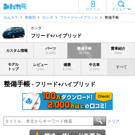
ログイン
メニュー
みんカラ
車種別
ホンダ
フリード+ハイブリッド
整備手帳
ホンダ
フリード+ハイブリッド
パーツ
整備手帳
愛車紹介
カスタム情報
(3,639)
(2,716)
(844)
モデル
レビュー
燃費
中古車
すべて
トップ
(138)
(6,256)
(1,016)
整備手帳
- フリード+ハイブリッド
クリア