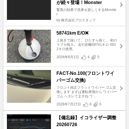
が続々登場！Monster
驚異の効果で洗車を楽しくするMonste
r
by 株式会社プロスタッフ
58741km E/O❌
上抜きで抜いて。 ひたすら抜く。 初の
ラブカ投入。 走行距離58741キロ 493
2キロ使用。
2026年8月1日
4
0
FACT-No.100(フロントワイ
パーゴム交換)
フロント純正フラットワイパー ゴム交
換します まずは運転席側から ワイパー
ゴム ヘタレてますね ワ ...
2026年7月27日
6
0
【備忘録】イコライザー調整
20260726