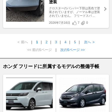
塗装
クロスターのバンパー下部は黒色で塗
装されていますが、ノーマル車は塗装
されていません。 フリードスパ ...
2026年7月16日
7
0
<
前へ
｜
1
｜
2
｜
3
｜
4
｜
5
｜
次へ
>
<< 前の5ページ
｜
次の5ページ >>
ホンダ フリードに所属するモデルの整備手帳