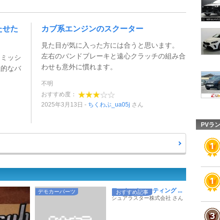
たせた
カブ系エンジンのスクーター
見た目が気に入った方には合うと思います。
左右のバンドブレーキと遠心クラッチの組み合
ンミッシ
わせも意外に慣れます。
性的なバ
不明
おすすめ度：
2025年3月13日
ちくわぶ_ua05j
さん
PVラ
ワックスやコーティング ...
デモカーパーツ
おすすめ記事
シュアラスター株式会社 さん