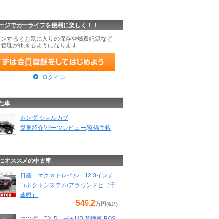
ージでカーライフを便利に楽しく！！
インするとお気に入りの保存や燃費記録など
な管理が出来るようになります
ログイン
た車
ホンダ ジョルカブ
愛車紹介
/
パーツレビュー
/
整備手帳
にオススメの中古車
日産 エクストレイル 12.3インチ
コネクトシステム/アラウンドビ（千
葉県）
549.2
万円
(税込)
マツダ CX-5 デモUP 禁煙車 BOS