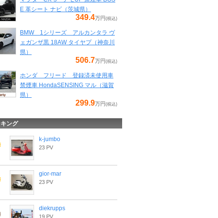
E 革シート ナビ（茨城県）
349.4
万円
(税込)
BMW 1シリーズ アルカンタラ ヴ
ェガンザ黒 18AW タイヤプ（神奈川
県）
506.7
万円
(税込)
ホンダ フリード 登録済未使用車
禁煙車 HondaSENSING マル（滋賀
県）
299.9
万円
(税込)
ンキング
k-jumbo
23 PV
gior-mar
23 PV
diekrupps
19 PV