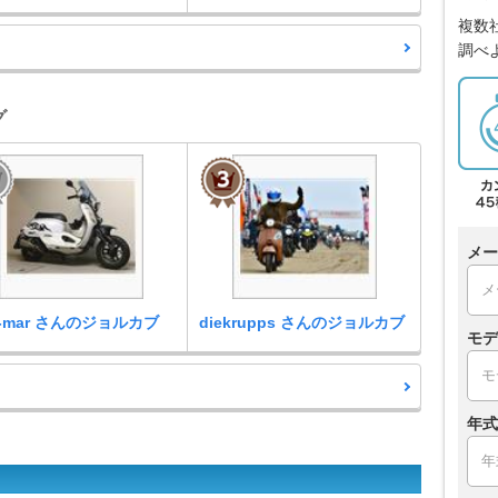
複数
調べ
グ
メー
or-mar さんのジョルカブ
diekrupps さんのジョルカブ
モデ
年式