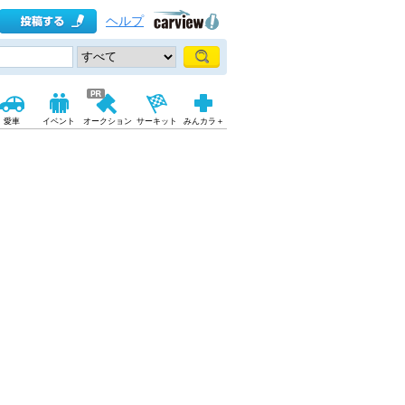
ヘルプ
愛車
イベント
オークション
サーキット
みんカラ＋