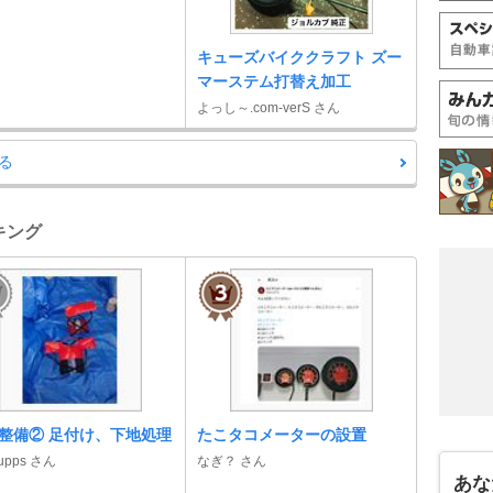
キューズバイククラフト ズー
マーステム打替え加工
よっし～.com-verS さん
る
キング
整備② 足付け、下地処理
たこタコメーターの設置
rupps さん
なぎ？ さん
あな