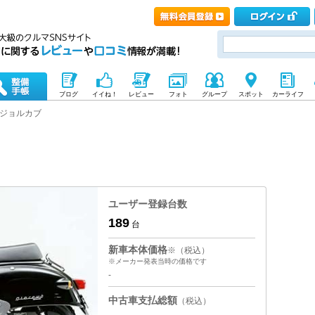
ブログ
イイね！
レビュー
フォト
グループ
スポット
カーライフ
ジョルカブ
ユーザー登録台数
189
台
新車本体価格
※（税込）
※メーカー発表当時の価格です
-
中古車支払総額
（税込）