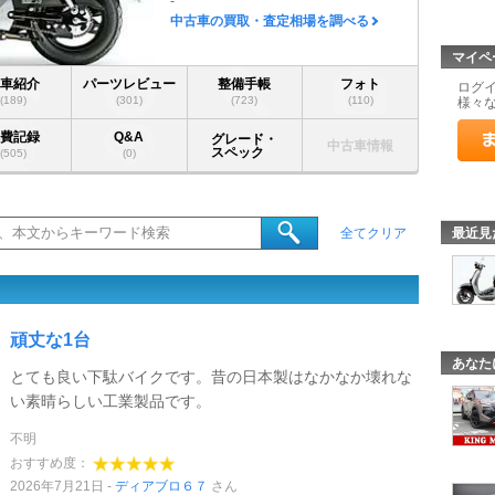
-
中古車の買取・査定相場を調べる
マイペ
愛車紹介
パーツレビュー
整備手帳
フォト
ログ
(189)
(301)
(723)
(110)
様々
燃費記録
Q&A
グレード・
中古車情報
スペック
(505)
(0)
最近見
全てクリア
頑丈な1台
あなた
とても良い下駄バイクです。昔の日本製はなかなか壊れな
い素晴らしい工業製品です。
不明
おすすめ度：
2026年7月21日
ディアブロ６７
さん