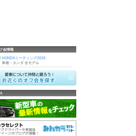
フ会情報
HONDAミーティング2026
車種：ホンダ 全モデル
ス