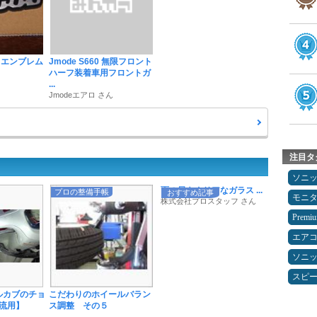
 エンブレム
Jmode S660 無限フロント
ハーフ装着車用フロントガ
...
Jmodeエアロ さん
注目タ
ソニ
雨の日もクリアなガラス ...
プロの整備手帳
おすすめ記事
モニ
株式会社プロスタッフ さん
Premi
エア
ソニ
スピ
ルカブのチョ
こだわりのホイールバラン
流用】
ス調整 その５