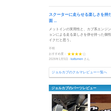
スクーターに走らせる楽しさを持
面 ...
メットインの実用性と、カブ系エンジ
ョンによる走る楽しさを併せ持った個
イクだと思う。
不明
おすすめ度：
2026年1月5日
kattumen
さん
ジョルカブのクルマレビュー一覧へ
ジョルカブのパーツレビュー