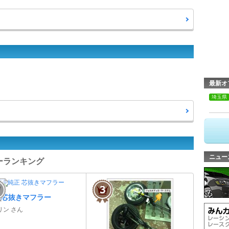
最新オ
埼玉県
ニュー
ューランキング
 芯抜きマフラー
リン さん