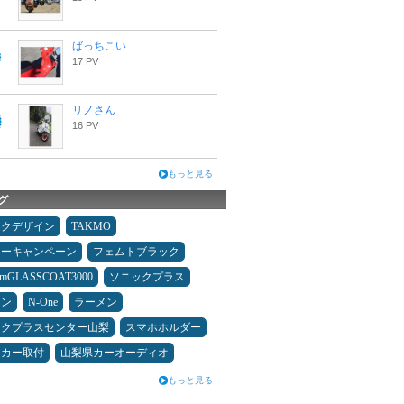
ばっちこい
17 PV
リノさん
16 PV
もっと見る
グ
ックデザイン
TAKMO
ターキャンペーン
フェムトブラック
umGLASSCOAT3000
ソニックプラス
コン
N-One
ラーメン
ックプラスセンター山梨
スマホホルダー
ーカー取付
山梨県カーオーディオ
もっと見る