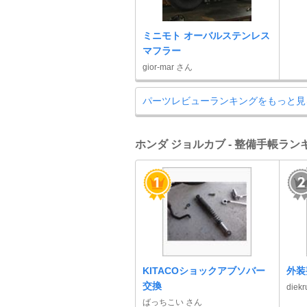
ミニモト オーバルステンレス
マフラー
gior-mar さん
パーツレビューランキングをもっと見
ホンダ ジョルカブ - 整備手帳ラン
KITACOショックアブソバー
外装
交換
diek
ばっちこい さん