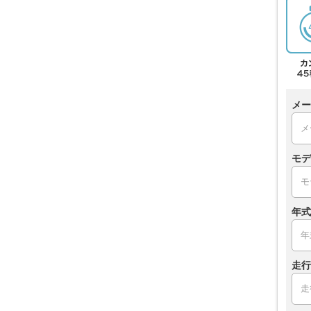
メー
モデ
年式
走行