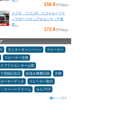
156.9
万円
(税込)
スズキ ワゴンR スズキセーフテ
ィサポート/デュアルセンサ（千葉
県）
172.8
万円
(税込)
グ
MO
モニターキャンペーン
スピーカー
スピーカー交換
ックプラスセンター山梨
カラ登録記念日
給油＆燃費記録
京都
県カーオーディオ
スピーカー取付
ダ・スーパードリーム
セルフGS
もっと見る