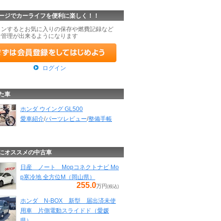
ージでカーライフを便利に楽しく！！
インするとお気に入りの保存や燃費記録など
な管理が出来るようになります
ログイン
た車
ホンダ ウイング GL500
愛車紹介
/
パーツレビュー
/
整備手帳
にオススメの中古車
日産 ノート Mopコネクトナビ Mo
p寒冷地 全方位M（岡山県）
255.0
万円
(税込)
ホンダ N-BOX 新型 届出済未使
用車 片側電動スライドド（愛媛
県）