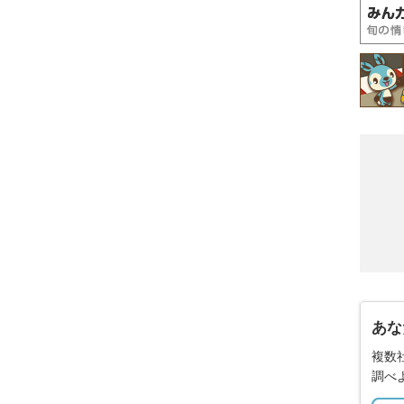
あな
複数
調べ