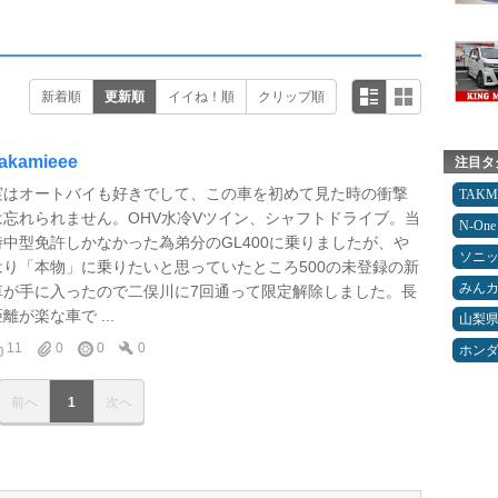
新着順
更新順
イイね！順
クリップ順
akamieee
注目タ
実はオートバイも好きでして、この車を初めて見た時の衝撃
TAK
は忘れられません。OHV水冷Vツイン、シャフトドライブ。当
N-One
時中型免許しかなかった為弟分のGL400に乗りましたが、や
ソニ
はり「本物」に乗りたいと思っていたところ500の未登録の新
みん
車が手に入ったので二俣川に7回通って限定解除しました。長
離が楽な車で ...
山梨
11
0
0
0
ホン
前へ
1
次へ