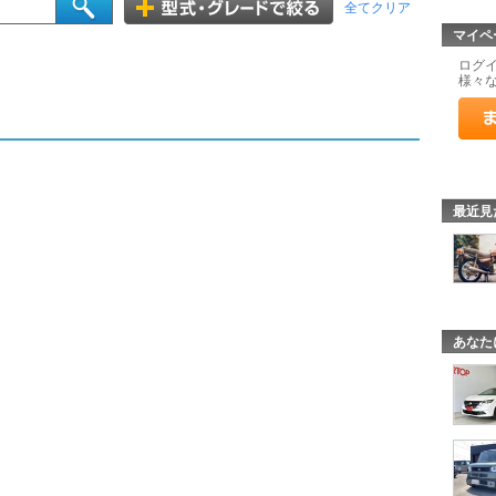
全てクリア
マイペ
ログ
様々
最近見
あなた