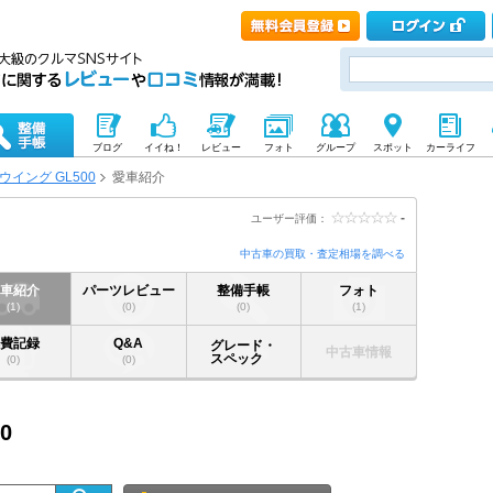
ブログ
イイね！
レビュー
フォト
グループ
スポット
カーライフ
ウイング GL500
愛車紹介
-
ユーザー評価：
中古車の買取・査定相場を調べる
愛車紹介
パーツレビュー
整備手帳
フォト
(1)
(0)
(0)
(1)
燃費記録
Q&A
グレード・
中古車情報
スペック
(0)
(0)
0