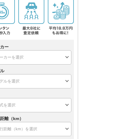
カー
ル
距離（km）