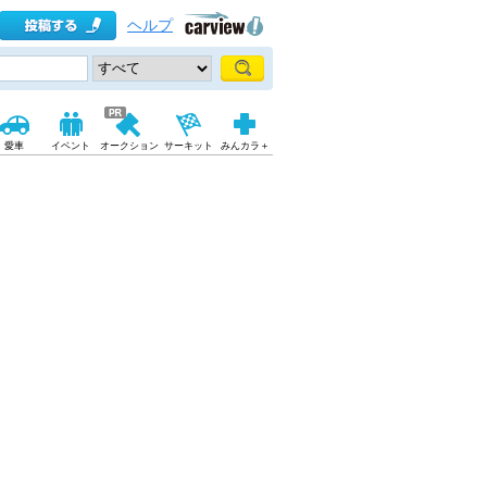
ヘルプ
愛車
イベント
オークション
サーキット
みんカラ＋