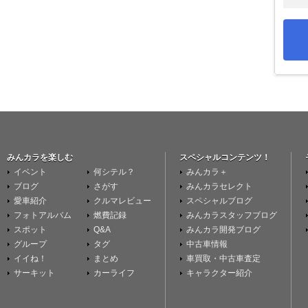
みんカラを楽しむ
スペシャルコンテンツ！
イベント
何シテル？
みんカラ＋
ブログ
さがす
みんカラセレクト
愛車紹介
クルマレビュー
スペシャルブログ
フォトアルバム
燃費記録
みんカラスタッフブログ
スポット
Q&A
みんカラ開発ブログ
グループ
タグ
中古車情報
イイね！
まとめ
車買取・中古車査定
サーキット
カーライフ
キャラクター紹介