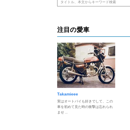
注目の愛車
Takamieee
実はオートバイも好きでして、この
車を初めて見た時の衝撃は忘れられ
ませ ...