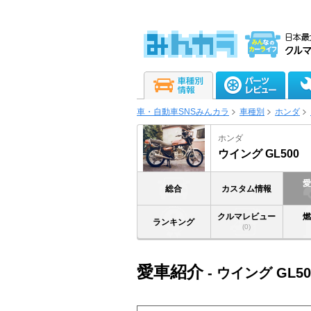
車・自動車SNSみんカラ
車種別
ホンダ
ホンダ
ウイング GL500
総合
カスタム情報
クルマレビュー
ランキング
(0)
愛車紹介
- ウイング GL50