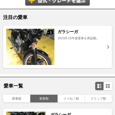
注目の愛車
ガラシーガ
3
+
2023/5 15年放置車を再起動。
愛車一覧
新着順
更新順
イイね！順
クリップ順
ガラシーガ