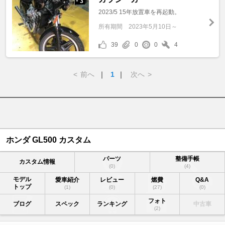
3
+
2023/5 15年放置車を再起動。
所有期間
2023年5月10日～
39
0
0
4
<
前へ
｜
1
｜
次へ
>
ホンダ GL500 カスタム
パーツ
整備手帳
カスタム情報
(0)
(4)
モデル
愛車紹介
レビュー
燃費
Q&A
トップ
(1)
(0)
(27)
(0)
フォト
ブログ
スペック
ランキング
中古車
(2)