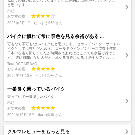
低速での扱いに苦労していますが、全体的には乗りやすいバイクだ
と思います
不明
おすすめ度 ：
2026年2月1日 - たいよう968 さん
バイクに慣れて常に景色を見る余裕がある ...
可もなく不可もないバイクだと思います。 セカンドバイク、サードバ
イクとしては有りだと思う。 ゴールドウイングシリーズで数十年間、
日本中を走り回りましたが時間さえあればどこまでも余裕で行けま
す。 逆に時間がない人だと、単なる置物になる可能性大ですね。。
Tour DCT AIRBAG
おすすめ度 ：
2025年7月13日 - ペガサス号 さん
一番長く乗っているバイク
乗っていて一番楽しいバイク。
不明
おすすめ度 ：
2024年10月16日 - darの愛車 さん
クルマレビューをもっと見る