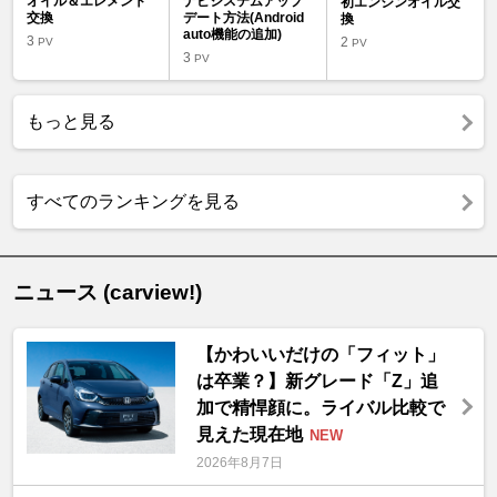
オイル＆エレメント
ナビシステムアップ
初エンジンオイル交
交換
デート方法(Android
換
auto機能の追加)
3
2
PV
PV
3
PV
もっと見る
すべてのランキングを見る
ニュース (carview!)
【かわいいだけの「フィット」
は卒業？】新グレード「Z」追
加で精悍顔に。ライバル比較で
見えた現在地
NEW
2026年8月7日