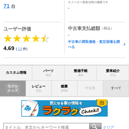
※メーカー発表当時の価格です
71
台
-
中古車支払総額
（税込）
ユーザー評価
-
中古車の買取価格・査定相場を調
べる
4.69
(
13
件)
パーツ
整備手帳
愛車紹介
カスタム情報
(91)
(64)
(71)
モデル
レビュー
燃費
中古車
すべて
トップ
(13)
(250)
クリア