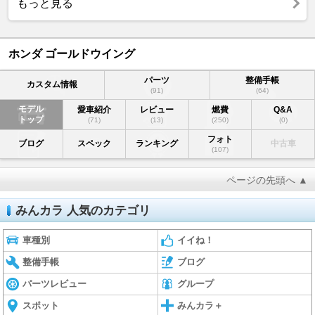
もっと見る
ホンダ ゴールドウイング
パーツ
整備手帳
カスタム情報
(91)
(64)
モデル
愛車紹介
レビュー
燃費
Q&A
トップ
(71)
(13)
(250)
(0)
フォト
ブログ
スペック
ランキング
中古車
(107)
ページの先頭へ ▲
みんカラ 人気のカテゴリ
車種別
イイね！
整備手帳
ブログ
パーツレビュー
グループ
スポット
みんカラ＋