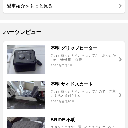
愛車紹介をもっと見る
パーツレビュー
不明 グリップヒーター
これも買ったときからついてた あったか
いので未使用 冬場 ...
2026年7月4日
不明 サイドスカート
これも買ったときからついてたので 売主
によると後付らしい ...
2026年6月30日
BRIDE 不明
まさかここまで 買ったときからついてた