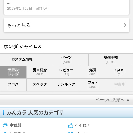
...
2018年1月25日 - 回答 5件
もっと見る
ホンダ ジャイロX
パーツ
整備手帳
カスタム情報
(649)
(1,198)
モデル
愛車紹介
レビュー
燃費
Q&A
トップ
(531)
(42)
(586)
(6)
フォト
ブログ
スペック
ランキング
中古車
(354)
ページの先頭へ ▲
みんカラ 人気のカテゴリ
車種別
イイね！