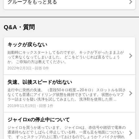
グループをもっと見る
Q&A・質問
キックが戻らない
始動時にキックスタートしてるのですが、 キックが下がったまま上が
って来なくなってしまいました。 どこをどういじれば直るでしょう
か。 ご存知の方は教えてください。
2022年2月3日 - 回答 0件
失速、以後スピードが出ない
走行中に突然の失速。 （普段50キロ程度→20キロ） スロットルを回さ
なくても普通にアイドリング状態を維持できています。 状態からマフ
ラー詰まりを疑い洗浄を試してみました。 洗浄剤を使用した所 ...
2019年11月19日 - 回答 1件
ジャイロxの停止中について
ジャイロを買うか迷っています。 ジャイロxは、赤信号や踏切で電車の
通過待ちなどで しばらく停止している時、一度も足を地面につけない
で、 ずっとステップの上に置いておけるのでしょうか？ バイクが倒れ