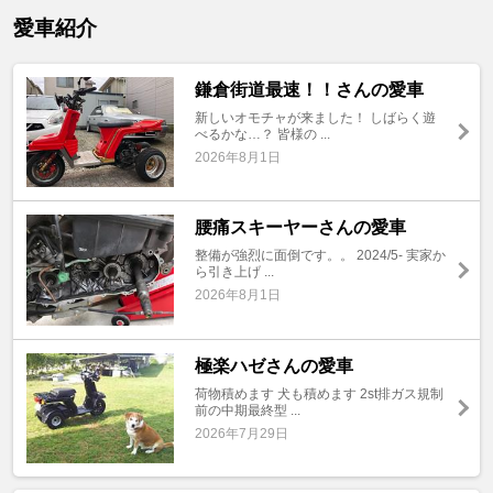
愛車紹介
鎌倉街道最速！！さんの愛車
新しいオモチャが来ました！ しばらく遊
べるかな…？ 皆様の ...
2026年8月1日
腰痛スキーヤーさんの愛車
整備が強烈に面倒です。。 2024/5- 実家か
ら引き上げ ...
2026年8月1日
極楽ハゼさんの愛車
荷物積めます 犬も積めます 2st排ガス規制
前の中期最終型 ...
2026年7月29日