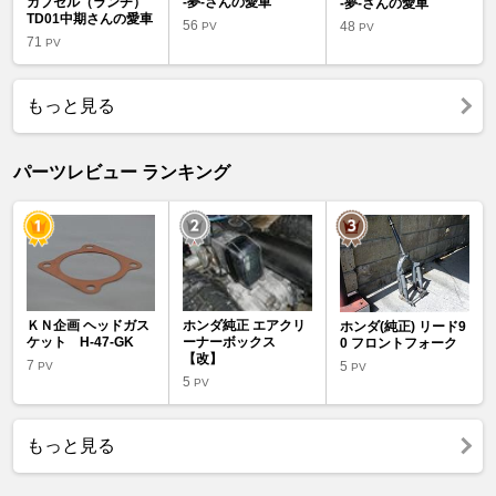
カプセル（ランチ）
-夢-さんの愛車
-夢-さんの愛車
TD01中期さんの愛車
56
48
PV
PV
71
PV
もっと見る
パーツレビュー ランキング
ＫＮ企画 ヘッドガス
ホンダ純正 エアクリ
ホンダ(純正) リード9
ケット H-47-GK
ーナーボックス
0 フロントフォーク
【改】
7
5
PV
PV
5
PV
もっと見る