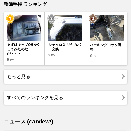
整備手帳 ランキング
まずはキャブOHをや
ジャイロＸ リヤカバ
パーキングロック調
ってみたのだ
ー交換
整
が・・・
9
8
PV
PV
9
PV
もっと見る
すべてのランキングを見る
ニュース (carview!)