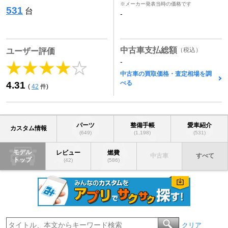
※メーカー発表当時の価格です
531
台
-
中古車支払総額
（税込）
ユーザー評価
-
中古車の買取価格・査定相場を調
べる
4.31
(
42
件)
パーツ
整備手帳
愛車紹介
カスタム情報
(649)
(1,198)
(531)
モデル
レビュー
燃費
中古車
すべて
トップ
(42)
(586)
クリア