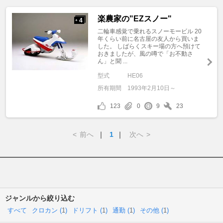
楽農家の"EZスノー"
4
+
二輪車感覚で乗れるスノーモービル 20
年くらい前に名古屋の友人から買いま
した。 しばらくスキー場の方へ預けて
おきましたが、風の噂で「お不動さ
ん」と聞 ...
型式
HE06
所有期間
1993年2月10日～
123
0
9
23
<
前へ
｜
1
｜
次へ
>
ジャンルから絞り込む
すべて
クロカン (
1
)
ドリフト (
1
)
通勤 (
1
)
その他 (
1
)