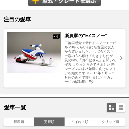
注目の愛車
楽農家の"EZスノー"
4
+
二輪車感覚で乗れるスノーモービ
ル 20年くらい前に名古屋の友人
から買いました。 しばらくスキ
ー場の方へ預けておきましたが、
風の噂で「お不動さん」と聞いて
捜索… やっと再会できました 来
シーズンの本格始動に向けレスト
アを始めます ※2015年１月～３
月家の近所で乗りました ※ガレ
ージ内移動用にFタ ...
愛車一覧
新着順
更新順
イイね！順
クリップ順