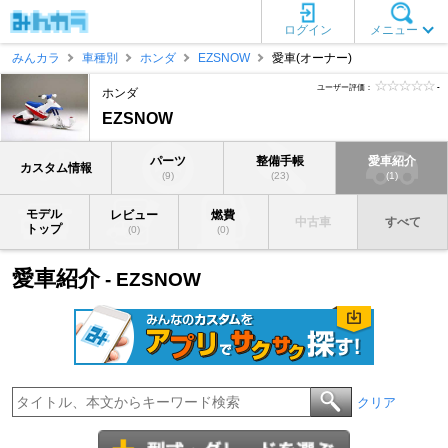
ログイン
メニュー
みんカラ
車種別
ホンダ
EZSNOW
愛車(オーナー)
ユーザー評価：
-
ホンダ
EZSNOW
パーツ
整備手帳
愛車紹介
カスタム情報
(9)
(23)
(1)
モデル
レビュー
燃費
中古車
すべて
トップ
(0)
(0)
愛車紹介
- EZSNOW
クリア