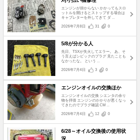
刈り払い機修理
エンジンが掛からない かかってもスロ
ットルを開けるとストップする場合は
キャブレターを外してきて ダ ...
2026年7月8日
31
0
5/8が分かる人
先日、TSXが失火してエラー。 あ、そ
う言えばシビックのプラグ 見たことも
なかったな。 という ...
2026年7月4日
3
0
エンジンオイルの交換ほか
エンジンオイルの交換 シエンタの余り
物を拝借 エンジンのかかりが悪くなっ
てきたのでプラグ確認 CM ...
2026年7月4日
12
0
6/28～オイル交換後の使用状
況