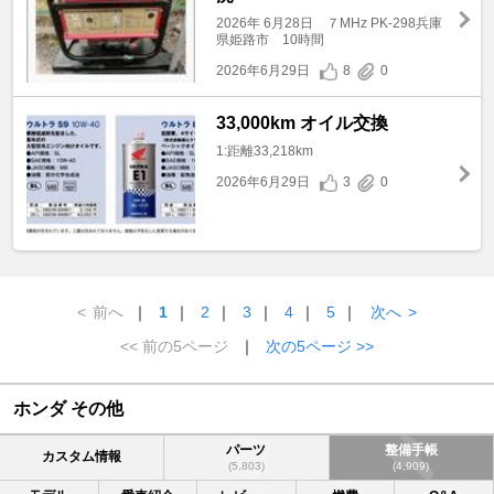
2026年 6月28日 ７MHz PK-298兵庫
県姫路市 10時間
2026年6月29日
8
0
33,000km オイル交換
1:距離33,218km
2026年6月29日
3
0
<
前へ
｜
1
｜
2
｜
3
｜
4
｜
5
｜
次へ
>
<< 前の5ページ
｜
次の5ページ >>
ホンダ その他
パーツ
整備手帳
カスタム情報
(5,803)
(4,909)