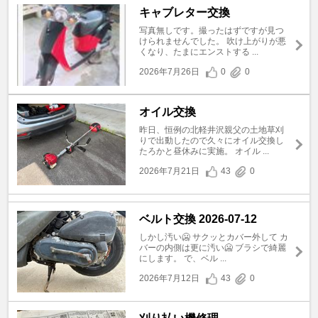
キャブレター交換
写真無しです。撮ったはずですが見つ
けられませんでした。 吹け上がりが悪
くなり、たまにエンストする ...
2026年7月26日
0
0
オイル交換
昨日、恒例の北軽井沢親父の土地草刈
りで出動したので久々にオイル交換し
たろかと昼休みに実施。 オイル ...
2026年7月21日
43
0
ベルト交換 2026-07-12
しかし汚い🥶 サクッとカバー外して カ
バーの内側は更に汚い🥶 ブラシで綺麗
にします。 で、ベル ...
2026年7月12日
43
0