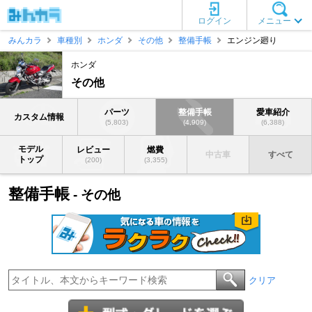
ログイン
メニュー
みんカラ
車種別
ホンダ
その他
整備手帳
エンジン廻り
ホンダ
その他
パーツ
整備手帳
愛車紹介
カスタム情報
(5,803)
(4,909)
(6,388)
モデル
レビュー
燃費
中古車
すべて
トップ
(200)
(3,355)
整備手帳
- その他
クリア