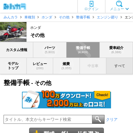
ログイン
メニュー
みんカラ
車種別
ホンダ
その他
整備手帳
エンジン廻り
エン
ホンダ
その他
パーツ
整備手帳
愛車紹介
カスタム情報
(5,803)
(4,909)
(6,388)
モデル
レビュー
燃費
中古車
すべて
トップ
(200)
(3,355)
整備手帳
- その他
クリア