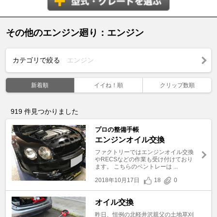
その他のエンジン廻り：エンジン
カテゴリで絞る
エンジン
新着順
イイね！順
クリップ数順
919
件見つかりました
プロの整備手帳
エンジンオイル交換
ファクトリーではエンジンオイル交換
やRECSなどの作業も受け付けており
ます。 こちらのベントレーは ...
2018年10月17日
18
0
オイル交換
昨日、恒例の北軽井沢親父の土地草刈