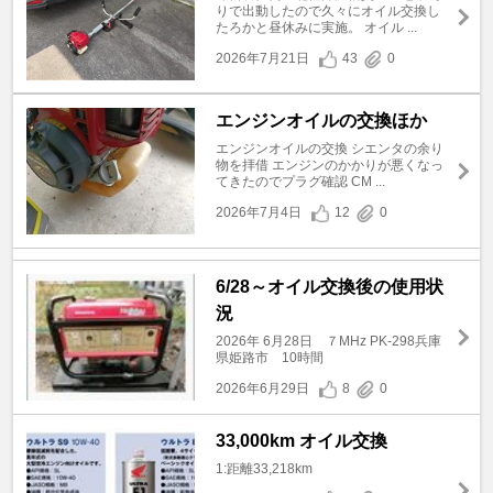
りで出動したので久々にオイル交換し
たろかと昼休みに実施。 オイル ...
2026年7月21日
43
0
エンジンオイルの交換ほか
エンジンオイルの交換 シエンタの余り
物を拝借 エンジンのかかりが悪くなっ
てきたのでプラグ確認 CM ...
2026年7月4日
12
0
6/28～オイル交換後の使用状
況
2026年 6月28日 ７MHz PK-298兵庫
県姫路市 10時間
2026年6月29日
8
0
33,000km オイル交換
1:距離33,218km