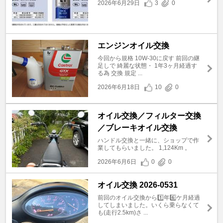
2026年6月29日
3
0
エンジンオイル交換
今回から規格 10W-30に戻す 前回の継
足しで 綺麗な状態・ 1年3ヶ月経過す
る為 交換 規定 ...
2026年6月18日
10
0
オイル交換／フィルター交換
／ブレーキオイル交換
ハンドル交換と一緒に、ショップで作
業してもらいました。 1,124Km 。
2026年6月6日
0
0
オイル交換 2026-0531
前回のオイル交換から1️⃣年6️⃣ケ月経過
してしまいました。いくら乗らなくて
も(走行2.5km)さ ...