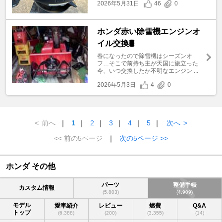
2026年5月31日
46
0
ホンダ赤い除雪機エンジンオ
イル交換🛢️
春になったので除雪機はシーズンオ
フ…そこで前持ち主が天国に旅立った
今、いつ交換したか不明なエンジン ...
2026年5月3日
4
0
<
前へ
｜
1
｜
2
｜
3
｜
4
｜
5
｜
次へ
>
<< 前の5ページ
｜
次の5ページ >>
ホンダ その他
パーツ
整備手帳
カスタム情報
(5,803)
(4,909)
モデル
愛車紹介
レビュー
燃費
Q&A
トップ
(6,388)
(200)
(3,355)
(14)