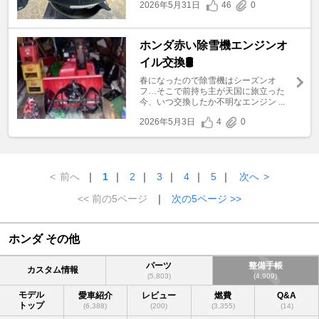
2026年5月31日
46
0
ホンダ赤い除雪機エンジンオ
イル交換🛢️
春になったので除雪機はシーズンオ
フ…そこで前持ち主が天国に旅立った
今、いつ交換したか不明なエンジン ...
2026年5月3日
4
0
<
前へ
｜
1
｜
2
｜
3
｜
4
｜
5
｜
次へ
>
<< 前の5ページ
｜
次の5ページ >>
ホンダ その他
パーツ
整備手帳
カスタム情報
(5,803)
(4,909)
モデル
愛車紹介
レビュー
燃費
Q&A
トップ
(6,388)
(200)
(3,355)
(14)