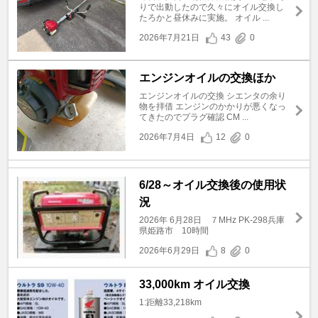
りで出動したので久々にオイル交換し
たろかと昼休みに実施。 オイル ...
2026年7月21日
43
0
エンジンオイルの交換ほか
エンジンオイルの交換 シエンタの余り
物を拝借 エンジンのかかりが悪くなっ
てきたのでプラグ確認 CM ...
2026年7月4日
12
0
6/28～オイル交換後の使用状
況
2026年 6月28日 ７MHz PK-298兵庫
県姫路市 10時間
2026年6月29日
8
0
33,000km オイル交換
1:距離33,218km