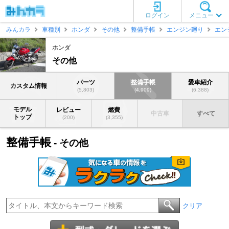
ログイン
メニュー
みんカラ
車種別
ホンダ
その他
整備手帳
エンジン廻り
エン
ホンダ
その他
パーツ
整備手帳
愛車紹介
カスタム情報
(5,803)
(4,909)
(6,388)
モデル
レビュー
燃費
中古車
すべて
トップ
(200)
(3,355)
整備手帳
- その他
クリア