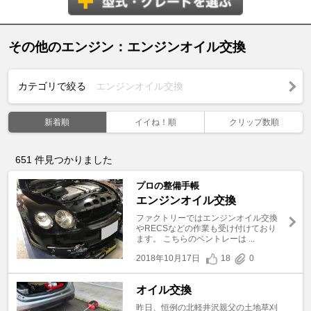
その他のエンジン：エンジンオイル交換
カテゴリで絞る
エンジンオイル交換
新着順
イイね！順
クリップ数順
651
件見つかりました
プロの整備手帳
エンジンオイル交換
ファクトリーではエンジンオイル交換
やRECSなどの作業も受け付けており
ます。 こちらのベントレーは ...
2018年10月17日
18
0
オイル交換
昨日、恒例の北軽井沢親父の土地草刈