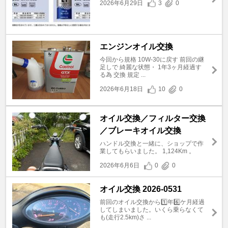
2026年6月29日
3
0
エンジンオイル交換
今回から規格 10W-30に戻す 前回の継
足しで 綺麗な状態・ 1年3ヶ月経過す
る為 交換 規定 ...
2026年6月18日
10
0
オイル交換／フィルター交換
／ブレーキオイル交換
ハンドル交換と一緒に、ショップで作
業してもらいました。 1,124Km 。
2026年6月6日
0
0
オイル交換 2026-0531
前回のオイル交換から1️⃣年6️⃣ケ月経過
してしまいました。いくら乗らなくて
も(走行2.5km)さ ...