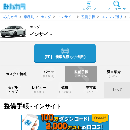
ログイン
メニュー
みんカラ
車種別
ホンダ
インサイト
整備手帳
エンジン廻り
ホンダ
インサイト
[PR] 新車見積もり(無料)
パーツ
整備手帳
愛車紹介
カスタム情報
(14,601)
(12,505)
(3,437)
モデル
レビュー
燃費
中古車
すべて
トップ
(1,099)
(18,868)
(275)
整備手帳
- インサイト