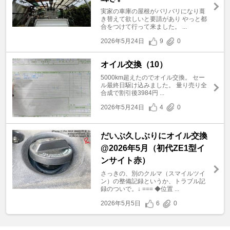
実家の車庫の屋根がバリバリになり葺
き替えて欲しいと要請があり やっと都
合をつけて行って来ました。 ...
2026年5月24日
9
0
オイル交換（10）
5000km超えたのでオイル交換。 セー
ル最終日駆け込みました。 量り売り全
合成で割引後3984円 ...
2026年5月24日
4
0
だいぶ久しぶりにオイル交換
@2026年5月（初代ZE1型イ
ンサイト赤）
さっきの、別のクルマ（スマイルツイ
ン）の整備記録というか、トラブル記
録のついで。↓ === ◆位置 ...
2026年5月5日
6
0