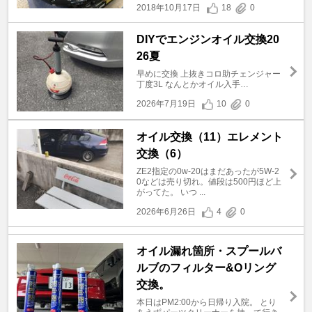
2018年10月17日
18
0
DIYでエンジンオイル交換20
26夏
早めに交換 上抜きコロ助チェンジャー
丁度3L なんとかオイル入手…
2026年7月19日
10
0
オイル交換（11）エレメント
交換（6）
ZE2指定の0w-20はまだあったが5W-2
0などは売り切れ。値段は500円ほど上
がってた。 いつ ...
2026年6月26日
4
0
オイル漏れ箇所・スプールバ
ルブのフィルター&Oリング
交換。
本日はPM2:00から日帰り入院。 とり