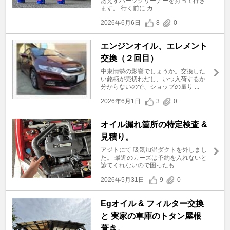
あえずパーツクリーナーを持って行き
ます。 行く前に カ ...
2026年6月6日
8
0
エンジンオイル、エレメント
交換（２回目）
中東情勢の影響でしょうか。交換した
い銘柄が売切れだし、いつ入荷するか
分からないので、ショップの量り ...
2026年6月1日
3
0
オイル漏れ箇所の特定検査 &
見積り。
アジトにて 吸気加温ダクトを外しまし
た。 最近のカーズは予約を入れないと
診てくれないので困ったも ...
2026年5月31日
9
0
Egオイル & フィルター交換
と 実家の車庫のトタン屋根
葺き。