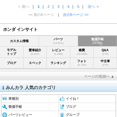
<
前へ
｜
1
｜
2
｜
3
｜
4
｜
5
｜
次へ
>
<< 前の5ページ
｜
次の5ページ >>
ホンダ インサイト
パーツ
整備手帳
カスタム情報
(14,601)
(12,505)
モデル
愛車紹介
レビュー
燃費
Q&A
トップ
(3,437)
(1,099)
(18,868)
(176)
フォト
中古車
ブログ
スペック
ランキング
(6,720)
(275)
ページの先頭へ ▲
みんカラ 人気のカテゴリ
車種別
イイね！
整備手帳
ブログ
パーツレビュー
グループ