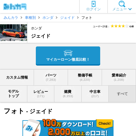
ログイン
メニュー
みんカラ
車種別
ホンダ
ジェイド
フォト
ユーザー評価：
4.48
ホンダ
ジェイド
マイカーローン徹底比較！
パーツ
整備手帳
愛車紹介
カスタム情報
(7,283)
(4,220)
(1,208)
モデル
レビュー
燃費
中古車
すべて
トップ
(171)
(8,353)
(217)
フォト
- ジェイド