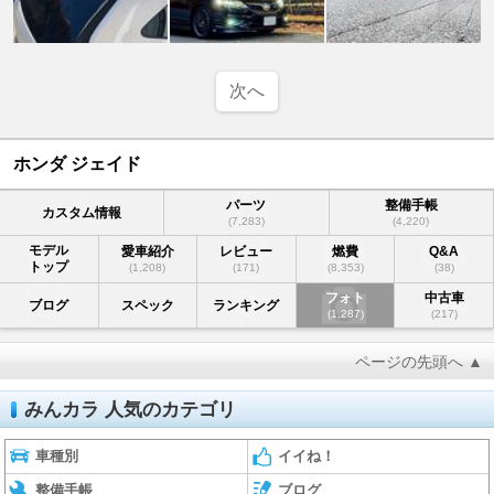
次へ
ホンダ ジェイド
パーツ
整備手帳
カスタム情報
(7,283)
(4,220)
モデル
愛車紹介
レビュー
燃費
Q&A
トップ
(1,208)
(171)
(8,353)
(38)
フォト
中古車
ブログ
スペック
ランキング
(1,287)
(217)
ページの先頭へ ▲
みんカラ 人気のカテゴリ
車種別
イイね！
整備手帳
ブログ