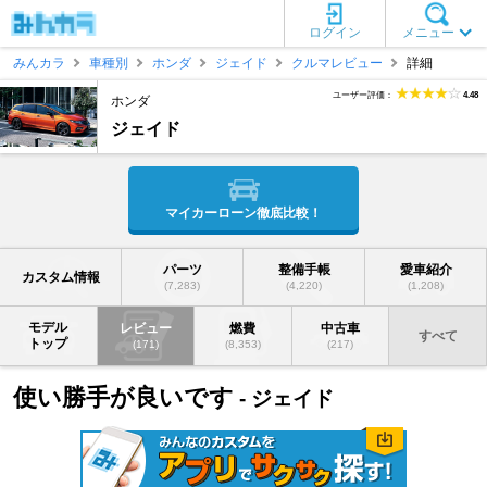
ログイン
メニュー
みんカラ
車種別
ホンダ
ジェイド
クルマレビュー
詳細
ユーザー評価：
4.48
ホンダ
ジェイド
マイカーローン徹底比較！
パーツ
整備手帳
愛車紹介
カスタム情報
(7,283)
(4,220)
(1,208)
モデル
レビュー
燃費
中古車
すべて
トップ
(171)
(8,353)
(217)
使い勝手が良いです
- ジェイド