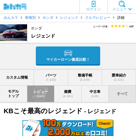
ログイン
メニュー
みんカラ
車種別
ホンダ
レジェンド
クルマレビュー
詳細
ユーザー評価：
4.07
ホンダ
レジェンド
マイカーローン徹底比較！
パーツ
整備手帳
愛車紹介
カスタム情報
(7,103)
(4,439)
(2,422)
モデル
レビュー
燃費
中古車
すべて
トップ
(448)
(4,361)
(138)
KBこそ最高のレジェンド
- レジェンド