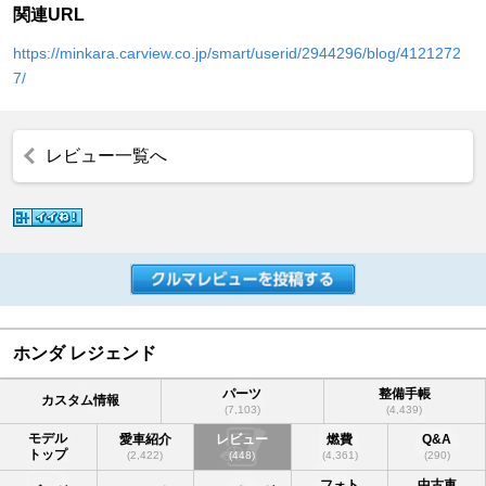
関連URL
https://minkara.carview.co.jp/smart/userid/2944296/blog/4121272
7/
レビュー一覧へ
ホンダ レジェンド
パーツ
整備手帳
カスタム情報
(7,103)
(4,439)
モデル
愛車紹介
レビュー
燃費
Q&A
トップ
(2,422)
(448)
(4,361)
(290)
フォト
中古車