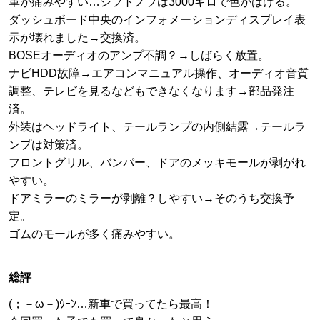
革が痛みやすい…シフトノブは3000キロで色がはげる。
ダッシュボード中央のインフォメーションディスプレイ表
示が壊れました→交換済。
BOSEオーディオのアンプ不調？→しばらく放置。
ナビHDD故障→エアコンマニュアル操作、オーディオ音質
調整、テレビを見るなどもできなくなります→部品発注
済。
外装はヘッドライト、テールランプの内側結露→テールラ
ンプは対策済。
フロントグリル、バンパー、ドアのメッキモールが剥がれ
やすい。
ドアミラーのミラーが剥離？しやすい→そのうち交換予
定。
ゴムのモールが多く痛みやすい。
総評
(；－ω－)ｳｰﾝ…新車で買ってたら最高！