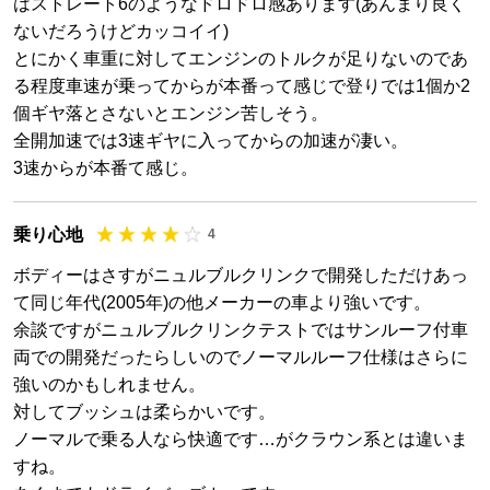
はストレート6のようなドロドロ感あります(あんまり良く
ないだろうけどカッコイイ)
とにかく車重に対してエンジンのトルクが足りないのであ
る程度車速が乗ってからが本番って感じで登りでは1個か2
個ギヤ落とさないとエンジン苦しそう。
全開加速では3速ギヤに入ってからの加速が凄い。
3速からが本番て感じ。
乗り心地
4
ボディーはさすがニュルブルクリンクで開発しただけあっ
て同じ年代(2005年)の他メーカーの車より強いです。
余談ですがニュルブルクリンクテストではサンルーフ付車
両での開発だったらしいのでノーマルルーフ仕様はさらに
強いのかもしれません。
対してブッシュは柔らかいです。
ノーマルで乗る人なら快適です…がクラウン系とは違いま
すね。