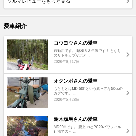
クルマレビューをもっと見る
愛車紹介
コウヨウさんの愛車
通勤用です。 昭和６３年製です！ となり
のリトルカブがボア ...
2026年6月17日
オクンボさんの愛車
もともとはMD-50Pという真っ赤な50ccの
カブです。 ...
2026年5月28日
鈴木頑馬さんの愛車
MD90Hです。 腰上ohとPC20パワフィル
仕様でのっ ...