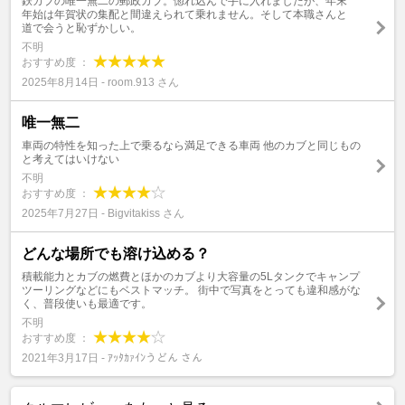
鉄カブの唯一無二の郵政カブ。惚れ込んで手に入れましたが、年末
年始は年賀状の集配と間違えられて乗れません。そして本職さんと
道で会うと恥ずかしい。
不明
おすすめ度 ：
2025年8月14日 - room.913 さん
唯一無二
車両の特性を知った上で乗るなら満足できる車両 他のカブと同じもの
と考えてはいけない
不明
おすすめ度 ：
2025年7月27日 - Bigvitakiss さん
どんな場所でも溶け込める？
積載能力とカブの燃費とほかのカブより大容量の5Lタンクでキャンプ
ツーリングなどにもベストマッチ。 街中で写真をとっても違和感がな
く、普段使いも最適です。
不明
おすすめ度 ：
2021年3月17日 - ｱｯﾀｶｧｲﾝうどん さん