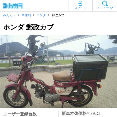
ログイン
メニュー
みんカラ
車種別
ホンダ
郵政カブ
ホンダ 郵政カブ
新車本体価格
※
（税込）
ユーザー登録台数