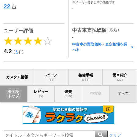
※メーカー発表当時の価格です
22
台
-
中古車支払総額
（税込）
ユーザー評価
-
中古車の買取価格・査定相場を調
べる
4.2
(
5
件)
パーツ
整備手帳
愛車紹介
カスタム情報
(38)
(158)
(22)
モデル
レビュー
燃費
中古車
すべて
トップ
(5)
(216)
クリア