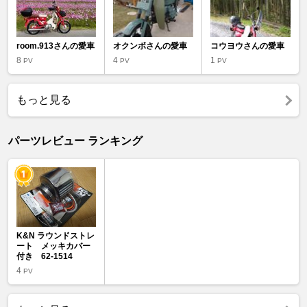
room.913さんの愛車
オクンボさんの愛車
コウヨウさんの愛車
8
4
1
PV
PV
PV
もっと見る
パーツレビュー ランキング
K&N ラウンドストレ
ート メッキカバー
付き 62-1514
4
PV