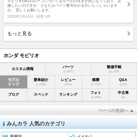
モビリオGB1のルーフについてるモールの浮きが気になっており、交
換したいのですが、どなたかパーツ番号分かる方いらっしゃいます
か。 宜しくお願いします。
2020年1月14日 - 回答 1件
もっと見る
ホンダ モビリオ
パーツ
整備手帳
カスタム情報
(2,857)
(3,248)
モデル
愛車紹介
レビュー
燃費
Q&A
トップ
(1,055)
(430)
(3,752)
(265)
フォト
中古車
ブログ
スペック
ランキング
(1,065)
(3)
ページの先頭へ ▲
みんカラ 人気のカテゴリ
車種別
イイね！