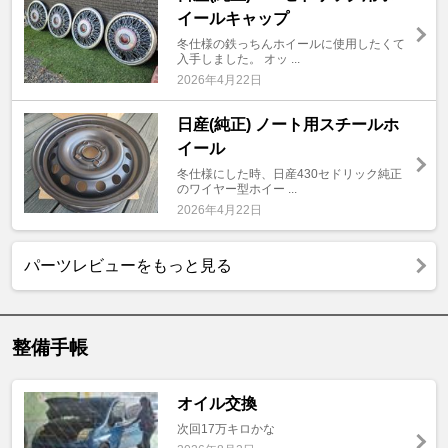
イールキャップ
冬仕様の鉄っちんホイールに使用したくて
入手しました。 オッ ...
2026年4月22日
日産(純正) ノート用スチールホ
イール
冬仕様にした時、日産430セドリック純正
のワイヤー型ホイー ...
2026年4月22日
パーツレビューをもっと見る
整備手帳
オイル交換
次回17万キロかな