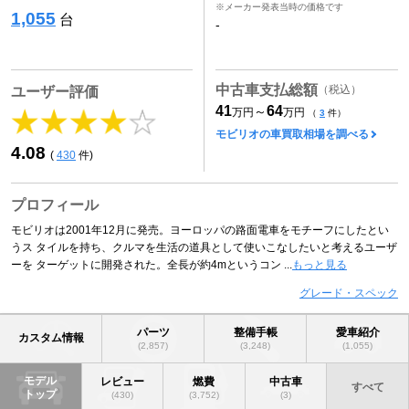
※メーカー発表当時の価格です
1,055
台
-
中古車支払総額
（税込）
ユーザー評価
41
64
～
万円
万円
（
3
件）
モビリオの車買取相場を調べる
4.08
(
430
件)
プロフィール
モビリオは2001年12月に発売。ヨーロッパの路面電車をモチーフにしたとい
うス タイルを持ち、クルマを生活の道具として使いこなしたいと考えるユーザ
ーを ターゲットに開発された。全長が約4mというコン ...
もっと見る
グレード・スペック
パーツ
整備手帳
愛車紹介
カスタム情報
(2,857)
(3,248)
(1,055)
モデル
レビュー
燃費
中古車
すべて
トップ
(430)
(3,752)
(3)