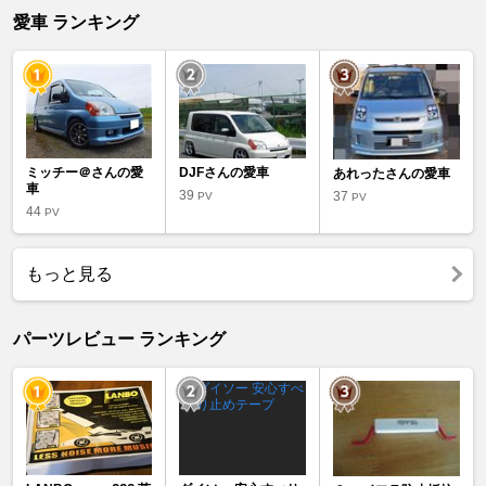
愛車 ランキング
ミッチー＠さんの愛
DJFさんの愛車
あれったさんの愛車
車
39
37
PV
PV
44
PV
もっと見る
パーツレビュー ランキング