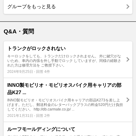
グループをもっと見る
Q&A・質問
トランクがロックされない
キーロックをしても、トランクだけロックされません。 外に鍵穴がな
いため、車内の内張を外し手動でロック していますが、同様の経験さ
れた方は修理方法を ご教授下さい。
2024年9月25日 - 回答 4件
INNO製モビリオ・モビリオスパイク用キャリアの部
品K27 ...
INNO製モビリオ・モビリオスパイク用キャリアの部品K273を差し上
げます。ただし、郵送料金のレターパックプラスの料金520円だけ負担
してください。 http://db.carmate.co.jp/ ...
2021年1月31日 - 回答 2件
ルーフモールディングについて