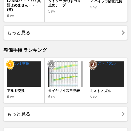
LANBO・・・??? 英
ダイソー 安心すべり
？ ハイフラ防止抵抗
語よめません・・・
止めテープ
4
PV
(笑)
5
PV
6
PV
もっと見る
整備手帳 ランキング
アルミ交換
タイヤサイズ早見表
ミストノズル
6
6
5
PV
PV
PV
もっと見る