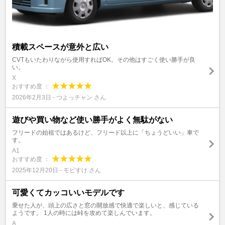
積載スペースが意外と広い
CVTもいたわりながら使用すればOK。その他はすごく使い勝手が良
い。
X
おすすめ度 ：
2026年2月3日 - つよっチャン さん
遊びや買い物など使い勝手がよく無駄がない
フリードの始祖ではあるけど、フリード以上に「ちょうどいい」車で
す。
A1
おすすめ度 ：
2025年12月20日 - モビすけ さん
可愛くてカッコいいモデルです
乗せた人が、頭上の広さと窓の開放感で快適で楽しいと、感じている
ようです。 1人の時には峠を攻めて楽しんでいます。
A