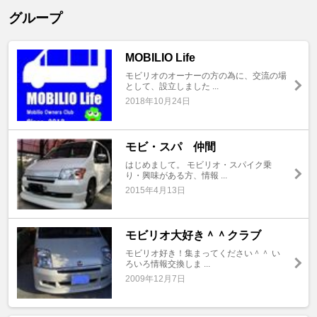
グループ
MOBILIO Life
モビリオのオーナーの方の為に、交流の場
として、設立しました ...
2018年10月24日
モビ・スパ 仲間
はじめまして。 モビリオ・スパイク乗
り・興味がある方、情報 ...
2015年4月13日
モビリオ大好き＾＾クラブ
モビリオ好き！集まってください＾＾ い
ろいろ情報交換しま ...
2009年12月7日