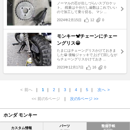
ノーマルの芯が出しづらいスプロケッ
ト。 残量は十分だし歯数はこれでいい
ので加工して乗り切る。 マシ ...
2024年2月15日
12
0
モンキー🐒チェーンにチェー
ングリス😀
たまにはチェーングリスかけておきま
した😀 後輪ジャッキで上げて回しなが
らチェーングリスかけておき ...
2023年12月17日
16
0
<
前へ
｜
1
｜
2
｜
3
｜
4
｜
5
｜
次へ
>
<< 前の5ページ
｜
次の5ページ >>
ホンダ モンキー
パーツ
整備手帳
カスタム情報