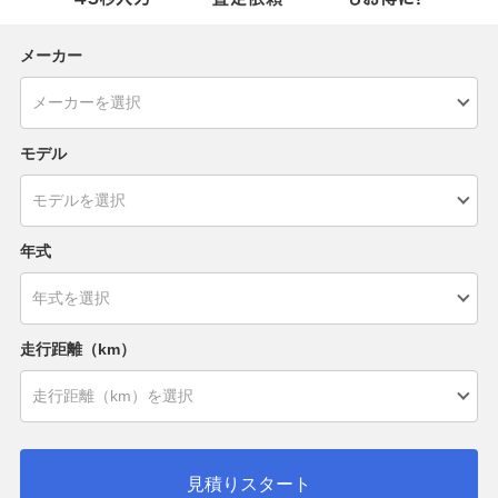
メーカー
モデル
年式
走行距離（km）
見積りスタート