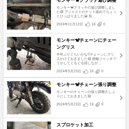
モンキー🐒クラッチ遊び調整
モンキー🐒クラッチの遊び調整しまし
た😅 アジャストのナット緩めてちょっ
とひっぱりました😀 長 ...
2024年11月12日
16
0
モンキー🐒チェーンにチェー
ングリス
半年ぶりぐらいかな⁉️チェーンにグリ
スかけておきました😅 後輪ジャッキで
うかしてぐるぐる回しなが ...
2024年5月23日
16
0
モンキー🐒チェーン張り調整
モンキーのチェーンの張り調整久しぶ
りにしておきました😅
2024年5月23日
19
0
スプロケット加工