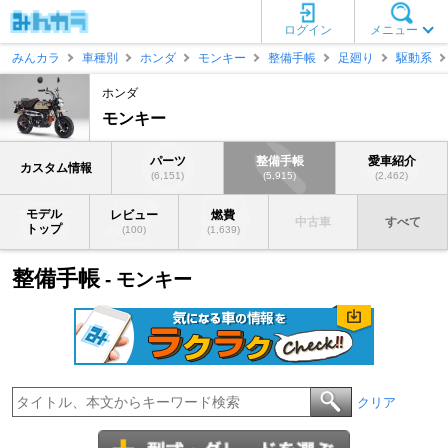
ログイン
メニュー
みんカラ
車種別
ホンダ
モンキー
整備手帳
足廻り
駆動系
ホンダ
モンキー
パーツ
整備手帳
愛車紹介
カスタム情報
(6,151)
(5,915)
(2,462)
モデル
レビュー
燃費
中古車
すべて
トップ
(100)
(1,639)
整備手帳
- モンキー
クリア