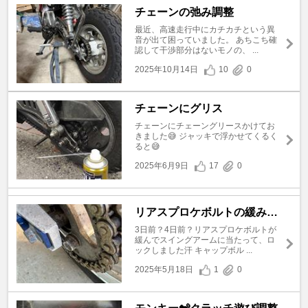
チェーンの弛み調整
最近、高速走行中にカチカチという異
音が出て困っていました。 あちこち確
認して干渉部分はないモノの、 ...
2025年10月14日
10
0
チェーンにグリス
チェーンにチェーングリースかけてお
きました😅 ジャッキで浮かせてくるく
ると😅
2025年6月9日
17
0
リアスプロケボルトの緩み…
3日前？4日前？リアスプロケボルトが
緩んでスイングアームに当たって、ロ
ックしました汗 キャップボル ...
2025年5月18日
1
0