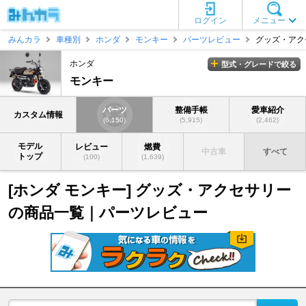
ログイン
メニュー
みんカラ
車種別
ホンダ
モンキー
パーツレビュー
グッズ・アク
ホンダ
型式・グレードで絞る
モンキー
パーツ
整備手帳
愛車紹介
カスタム情報
(6,150)
(5,915)
(2,462)
モデル
レビュー
燃費
中古車
すべて
トップ
(100)
(1,639)
[ホンダ モンキー] グッズ・アクセサリー
の商品一覧｜パーツレビュー