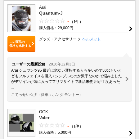
Arai
Quantum-J
-
（1件）
購入価格：29,000円
グッズ・アクセサリー
ヘルメット
この商品の
価格を比較する
ユーザーの最新投稿
2016年12月3日
Arai シュワンツ95 最近は危ない運転する人も多いので50ccといえ
どもフルフェイスを購入♪ シンプルなのか派手なのかで悩みました
がデザインが気に入ってフリマサイトで新品未使 用が丁度あった
...
こてっせい☆彡
（愛車：ホンダ モンキー）
OGK
Valer
-
（1件）
購入価格：5,000円