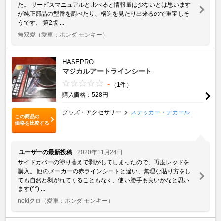
た。 サービスマニュアルと比べると情報量は少ないとは思います
が純正部品の型番を調べたり、構造を見たり出来るので重宝しそ
うです。 第2版 ...
無双愛
（愛車：ホンダ モンキー）
HASEPRO
マジカルアートラインシート
-
（1件）
購入価格：528円
グッズ・アクセサリー
ステッカー・デカール
この商品の
価格を比較する
ユーザーの最新投稿
2020年11月24日
サイドカバーの塗り替えで剥がしてしまったので、再度レッドを
購入。 他のメーカーの赤ラインシートと違い、無理な貼り方をし
ても自然と剥がれてくることもなく、使い勝手も良いかなと思い
ます(^^) ...
nokiクロ
（愛車：ホンダ モンキー）