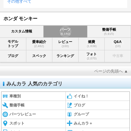
その他すべて
ホンダ モンキー
パーツ
整備手帳
カスタム情報
(6,150)
(5,915)
モデル
愛車紹介
レビュー
燃費
Q&A
トップ
(2,462)
(100)
(1,639)
(10)
フォト
ブログ
スペック
ランキング
中古車
(2,070)
ページの先頭へ ▲
みんカラ 人気のカテゴリ
車種別
イイね！
整備手帳
ブログ
パーツレビュー
グループ
スポット
みんカラ＋