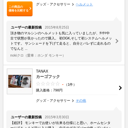
グッズ・アクセサリー
ヘルメット
この商品の
価格を比較する
ユーザーの最新投稿
2015年8月25日
頂き物のマルシンのヘルメットも気に入っていましたが、ﾀﾏﾀﾏ中
古で状態が良かったので購入。 初OGK,そして初システムヘルメッ
トです。 サンシェードを下げて走ると、自分とバレずに走れるの
でなんと ...
nokiクロ
（愛車：ホンダ モンキー）
TANAX
カーゴフック
-
（1件）
購入価格：798円
グッズ・アクセサリー
その他
ユーザーの最新投稿
2015年3月30日
【総評】 モンキーでお使いが出来る仕様にと思い、ホームセンタ
ーにてちょうど目に入り購入。 中古のグラブバーの使っていない