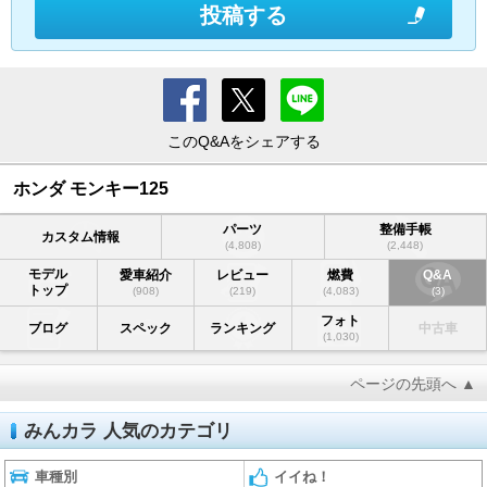
投稿する
このQ&Aをシェアする
ホンダ モンキー125
パーツ
整備手帳
カスタム情報
(4,808)
(2,448)
モデル
愛車紹介
レビュー
燃費
Q&A
トップ
(908)
(219)
(4,083)
(3)
フォト
ブログ
スペック
ランキング
中古車
(1,030)
ページの先頭へ ▲
みんカラ 人気のカテゴリ
車種別
イイね！