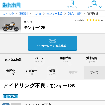
ログイン
メニュー
みんカラ
車種別
ホンダ
モンキー125
Q&A・質問
質問詳細
ユーザー評価：
4.8
ホンダ
モンキー125
マイカーローン徹底比較！
パーツ
整備手帳
愛車紹介
カスタム情報
(4,808)
(2,448)
(908)
モデル
レビュー
燃費
中古車
すべて
トップ
(219)
(4,083)
アイドリング不良
- モンキー125