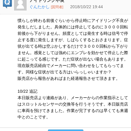
アイドリング不良
ぐんたかし
2018/10/22 19:44
[質問者]
慣らしが終わる前後ぐらいから停止時にアイドリング不良が
発生しだしました。具体的には停止してるのに３０００回転
前後から下がりません。頻度としては発生する時は信号で停
止する度に発生しますが、しばらくするとおさまります。症
状が出てる時は空ぶかしするだけで３０００回転から下がり
ません。感覚としては強めにエンブレを効かせて停止した際
に起こってる感じです。ただ症状が出ない場合もあります。
現在販売店経由でメーカーに問い合わせをしてもらってま
す。同様な症状が出てる方はいらっしゃいますか？
販売店から報告があればまた経過報告させて頂きます。
10/22 追記
本日販売店より連絡があり、メーカーからの作業指示として
はスロットルセンサーの交換等を行うそうです。本日販売店
に車両を預けてきました。作業が完了するのは早くても来週
中とのことです。