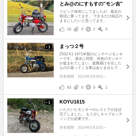
とみ@のにすもすの"モン吉"
リビング保管にしてましたが、最近の
朝活に乗ってます。 できるだけ純正の
ままにしたいと思ってます。
16
0
2
0
まっつ２号
1
+
Z50Z K1 1971年製のビンテージモンキ
ーです。 過去に同型、同色のモンキー
が盗まれてしまい、盗難届けを出した
ものの返ってくる事はありませんで ...
所有期間
2015年3月30日～
83
0
0
1
KOYU1615
1
+
いただいたモンキーのレストアがほぼ
完了しました。 もう少しキャブセッテ
ィングが必要です。
所有期間
2024年5月10日～