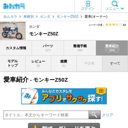
ログイン
メニュー
みんカラ
車種別
ホンダ
モンキーZ50Z
愛車(オーナー)
ユーザー評価：
3.6
ホンダ
モンキーZ50Z
パーツ
整備手帳
愛車紹介
カスタム情報
(17)
(39)
(24)
モデル
レビュー
燃費
中古車
すべて
トップ
(5)
(1)
愛車紹介
- モンキーZ50Z
クリア