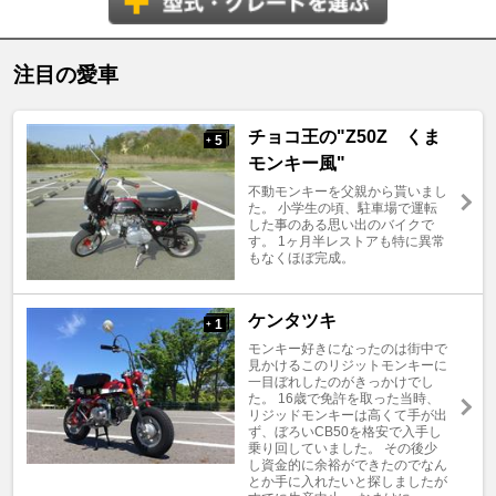
注目の愛車
チョコ王の"Z50Z くま
5
+
モンキー風"
不動モンキーを父親から貰いまし
た。 小学生の頃、駐車場で運転
した事のある思い出のバイクで
す。 1ヶ月半レストアも特に異常
もなくほぼ完成。
ケンタツキ
1
+
モンキー好きになったのは街中で
見かけるこのリジットモンキーに
一目ぼれしたのがきっかけでし
た。 16歳で免許を取った当時、
リジッドモンキーは高くて手が出
ず、ぼろいCB50を格安で入手し
乗り回していました。 その後少
し資金的に余裕ができたのでなん
とか手に入れたいと探しましたが