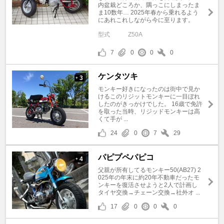
内盆栽どころか、隅っこにしまったま
ま10数年… 2025年春から乗れるよう
にあれこれしながら今に至ります。
型式
Z50A
7
0
0
0
ケンタツキ
3
+
モンキー好きになったのは街中で見か
けるこのリジットモンキーに一目ぼれ
したのがきっかけでした。 16歳で免許
を取った当時、リジッドモンキーは高
くて手が ...
24
0
7
29
パピプペパピコ
4
+
父親が所有してるモンキー50(AB27) 2
025年の年末に約20年不動車だったモ
ンキーを復活させようと2人で計画し
タイヤ交換→チェーン交換→社外オ ...
17
0
0
0