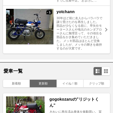
すでに生産中止。 おまけに ...
yotchann
5
+
30年ほど前に友人からバラバラで
譲り受けたのを再生しました。
部品が少なくなる前に、早矢仕モ
ータースさんや地元のホンダアロ
ーさんに無理言って、その頃出る
部品をかき集めていただきまし
た。 メッキ部品はほとんど交換
しましたが、メッキの輝きを維持
するのが大変です。
愛車一覧
新着順
更新順
イイね！順
クリップ順
gogokozaruの"リジットく
ん"
きれいに再生済み車体を衝動買い。 室