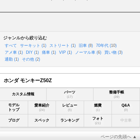
ジャンルから絞り込む
すべて
サーキット (
1
)
ストリート (
1
)
旧車 (
8
)
70年代 (
10
)
アメ車 (
1
)
DIY (
1
)
痛車 (
1
)
VIP (
1
)
ノーマル車 (
6
)
買い物 (
3
)
通勤 (
1
)
その他 (
2
)
ホンダ モンキーZ50Z
パーツ
整備手帳
カスタム情報
(17)
(39)
モデル
愛車紹介
レビュー
燃費
Q&A
トップ
(24)
(5)
(1)
(0)
フォト
ブログ
スペック
ランキング
中古車
(21)
ページの先頭へ ▲