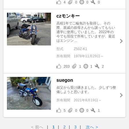
4
0
0
0
czモンキー
高校1年で二輪免許を取得し、その
際、親戚の叔母さんから譲ってもらい
通学に使用していました。 2022年の
今でも現役で所有していますが、最近
はエンジン ...
型式
Z50Z-K1
所有期間
1978年11月29日～
203
1
1
2
suegon
叔父から受け継きました。 少しずつ整
備しようと思います。
所有期間
2021年8月19日～
5
0
0
1
<
前へ
｜
1
｜
2
｜
3
｜
次へ
>