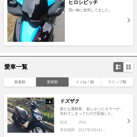
ヒロシビッチ
買い物に使用してました。
愛車一覧
新着順
更新順
イイね！順
クリップ順
ドズザク
4
+
新たな通勤車。 欲しかったカラーが、
売れてしまってたので妥協した。
型式
JF61
所有期間
2017年3月4日～