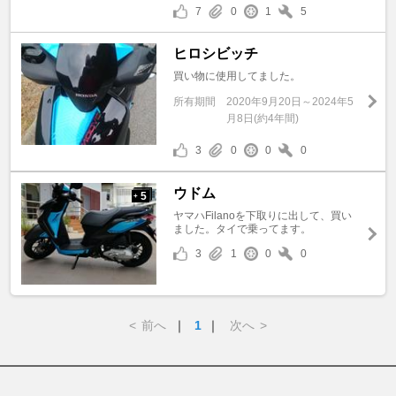
7
0
1
5
ヒロシビッチ
買い物に使用してました。
所有期間
2020年9月20日～2024年5
月8日(約4年間)
3
0
0
0
ウドム
5
+
ヤマハFilanoを下取りに出して、買い
ました。タイで乗ってます。
3
1
0
0
<
前へ
｜
1
｜
次へ
>