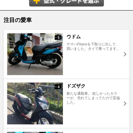
注目の愛車
ウドム
5
+
ヤマハFilanoを下取りに出して、
買いました。タイで乗ってます。
ドズザク
4
+
新たな通勤車。 欲しかったカラ
ーが、売れてしまってたので妥協
した。