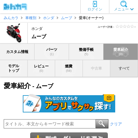
ログイン
メニュー
みんカラ
車種別
ホンダ
ムーブ
愛車(オーナー)
ユーザー評価：
-
ホンダ
ムーブ
パーツ
整備手帳
愛車紹介
カスタム情報
(1)
(5)
(3)
モデル
レビュー
燃費
中古車
すべて
トップ
(0)
(58)
愛車紹介
- ムーブ
クリア