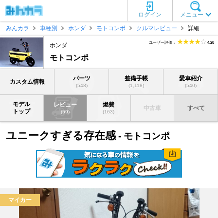
ログイン
メニュー
みんカラ
車種別
ホンダ
モトコンポ
クルマレビュー
詳細
ユーザー評価：
4.28
ホンダ
モトコンポ
パーツ
整備手帳
愛車紹介
カスタム情報
(548)
(1,118)
(540)
モデル
レビュー
燃費
中古車
すべて
トップ
(59)
(163)
ユニークすぎる存在感
- モトコンポ
マイカー