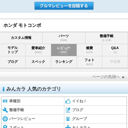
ホンダ モトコンポ
パーツ
整備手帳
カスタム情報
(548)
(1,118)
モデル
愛車紹介
レビュー
燃費
Q&A
トップ
(540)
(59)
(163)
(1)
フォト
ブログ
スペック
ランキング
中古車
(441)
ページの先頭へ ▲
みんカラ 人気のカテゴリ
車種別
イイね！
整備手帳
ブログ
パーツレビュー
グループ
スポット
みんカラ＋