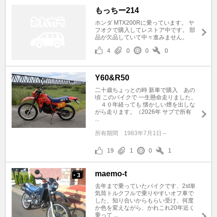
もっちー214
ホンダ MTX200Rに乗っています。 ヤ
フオクで購入してレストア中です。 部
品が欠品していて中々進みません。
4
0
0
0
Y60&R50
二十歳ちょっとの時 新車で購入 あの
頃 このバイクで 一生懸命走りました。
４０年経っても 懐かしい煙を出しな
がら走ります。（2026年 サブで所有
...
所有期間
1983年7月1日～
19
1
0
1
maemo-t
3
+
去年まで乗っていたバイクです、2st単
気筒トルクフルで乗りやすいオフ車で
した、知り合いからもらい受け、何度
か色を変えながら、かれこれ20年近く
乗って ...