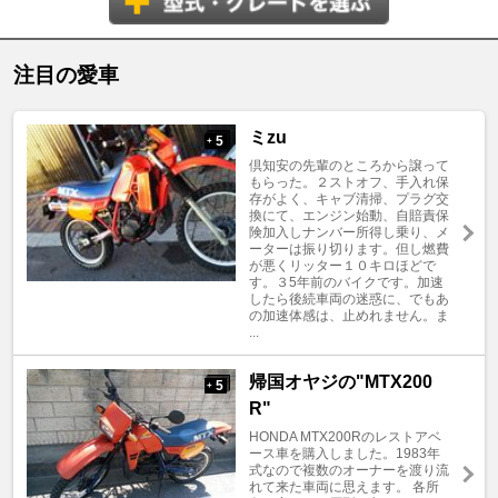
注目の愛車
ミzu
5
+
倶知安の先輩のところから譲って
もらった。２ストオフ、手入れ保
存がよく、キャブ清掃、プラグ交
換にて、エンジン始動、自賠責保
険加入しナンバー所得し乗り、メ
ーターは振り切ります。但し燃費
が悪くリッター１０キロほどで
す。３5年前のバイクです。加速
したら後続車両の迷惑に、でもあ
の加速体感は、止めれません。ま
...
帰国オヤジの"MTX200
5
+
R"
HONDA MTX200Rのレストアベ
ース車を購入しました。1983年
式なので複数のオーナーを渡り流
れて来た車両に思えます。 各所