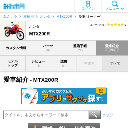
ログイン
メニュー
みんカラ
車種別
ホンダ
MTX200R
愛車(オーナー)
ユーザー評価：
5
ホンダ
MTX200R
パーツ
整備手帳
愛車紹介
カスタム情報
(0)
(22)
(29)
モデル
レビュー
燃費
中古車
すべて
トップ
(2)
(3)
愛車紹介
- MTX200R
クリア