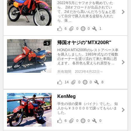
2022年5月にヤフオクを眺めていた
ら、 2stオフロードが出品されてい
て、2st だから高いんだろうなぁと思
って自分で購入出来る金額を入れた
ら、落 ...
6
0
0
1
帰国オヤジの"MTX200R"
5
+
HONDA MTX200Rのレストアベース車
を購入しました。1983年式なので複数
のオーナーを渡り流れて来た車両に思
えます。 各所色も変えられ原型を ...
所有期間
2023年4月22日～
14
0
0
8
KenMeg
学生の頃の愛車（バイク）でした。 知
人から￥３００００で譲ってもらいま
した。
6
0
0
0