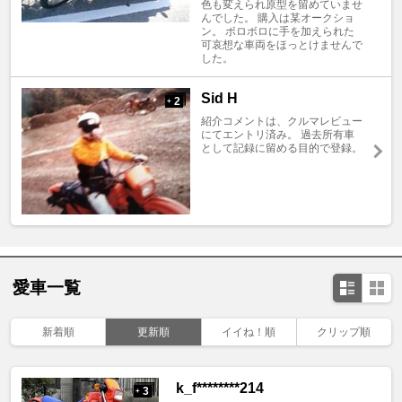
色も変えられ原型を留めていませ
んでした。 購入は某オークショ
ン。 ボロボロに手を加えられた
可哀想な車両をほっとけませんで
した。
Sid H
2
+
紹介コメントは、クルマレビュー
にてエントリ済み。 過去所有車
として記録に留める目的で登録。
愛車一覧
新着順
更新順
イイね！順
クリップ順
k_f********214
3
+