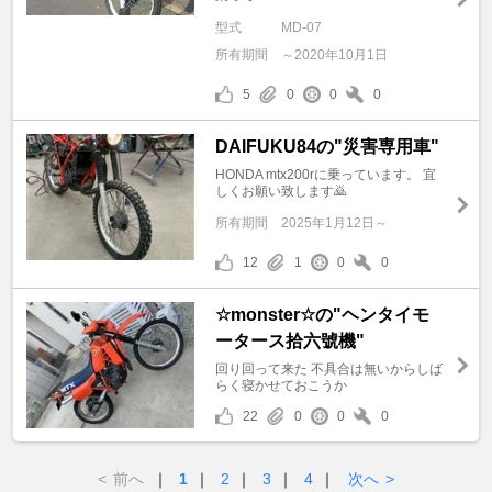
型式
MD-07
所有期間
～2020年10月1日
5
0
0
0
DAIFUKU84の"災害専用車"
HONDA mtx200rに乗っています。 宜
しくお願い致します🙇
所有期間
2025年1月12日～
12
1
0
0
☆monster☆の"ヘンタイモ
ータース拾六號機"
回り回って来た 不具合は無いからしば
らく寝かせておこうか
22
0
0
0
<
前へ
｜
1
｜
2
｜
3
｜
4
｜
次へ
>