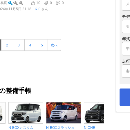
10
0
0
難易度
024年11月5日 21:18
ＫＦ
さん
モデ
年式
2
3
4
5
次へ
走行
の整備手帳
N-BOXカスタム
N-BOXスラッシュ
N-ONE
N-W