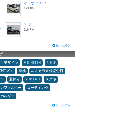
ゆーすけ1017
123 PV
NFD
118 PV
もっと見る
グ
ックデザイン
MICHELIN
X-ICE
ESNOW＋
車検
みんカラ登録記念日
メン
夏休み
SUBARU
スズキ
コンフィルター
コーティング
ホホルダー
もっと見る