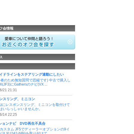
フ会情報
ス
イドラインをステアリング連動にしたい
心者のため無知質問で恐縮です) 中古で購入し
(JF3)にGathersのナビ(VX ...
6/21 21:31
ンスリング、ミニコン
(NA)にレスポンスリング、ミニコンを取付けて
はいらっしゃいませんか。
6/14 22:25
ションナビ DVD再生不具合
OXカスタム JF5でディーラーオプションの9イ
(LXU242-NBi)を取り付けて ...