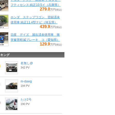
フティセンス 純正10.5イ（兵庫県）
279.0
万円
(税込)
ホンダ ステップワゴン 登録済未
使用車 純正11.4型ナビ（埼玉県）
439.9
万円
(税込)
日産 デイズ 届出済未使用車 衝
突被害軽減ブレーキ コ（愛知県）
129.9
万円
(税込)
ンキング
名無し@
342 PV
m-dawg
194 PV
たけ2号
190 PV