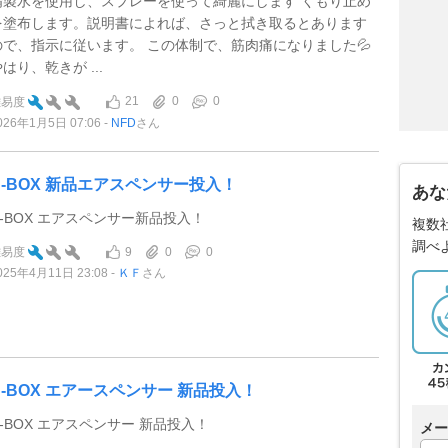
精製水を使用し、スプレーを使って綺麗にします くもり止め
を塗布します。説明書によれば、さっと拭き取るとあります
ので、指示に従います。 この体制で、筋肉痛になりました💦
はり、乾きが ...
21
0
0
難易度
026年1月5日 07:06
NFD
さん
N-BOX 新品エアスペンサー投入！
あな
N-BOX エアスペンサー新品投入！
複数
調べ
9
0
0
難易度
025年4月11日 23:08
ＫＦ
さん
N-BOX エアースペンサー 新品投入！
N-BOX エアスペンサー 新品投入！
メー