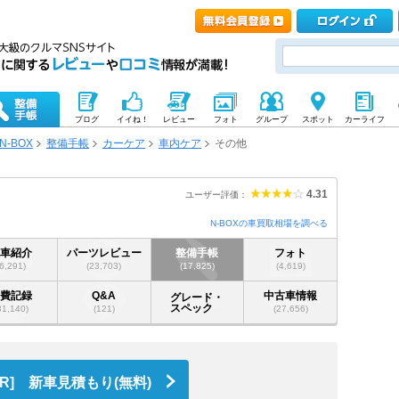
ブログ
イイね！
レビュー
フォト
グループ
スポット
カーライフ
N-BOX
整備手帳
カーケア
車内ケア
その他
4.31
ユーザー評価：
N-BOXの車買取相場を調べる
愛車紹介
パーツレビュー
整備手帳
フォト
(6,291)
(23,703)
(17,825)
(4,619)
燃費記録
Q&A
中古車情報
グレード・
スペック
31,140)
(121)
(27,656)
PR] 新車見積もり(無料)