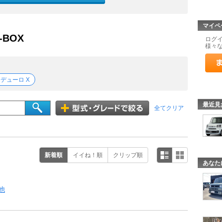
マイペ
N-BOX
ログ
様々
デューロ X
最近見
全てクリア
新着順
イイね！順
クリップ順
あなた
他