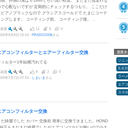
内側、外側の溝は 0.1mmくらい浅い程度。 まだまだ低走行な
ので心配ないですが 定期的にチェックするつもり。 ここだけ
はピアノブラックなので グラシアスゴールドで たまにコーテ
ィングします。 コーティング前。 コーティング後。 ...
11
0
0
難易度
026年8月6日 10:24
PRADO150tk
さん
エアコンフィルターとエアーフィルター交換
注目タ
ソニ
フィルター1年結構汚れてる
X-IC
8
2
0
難易度
ラー
026年7月7日 07:53
しまいま
さん
エア
スマ
エアコンフィルター交換
まだ綺麗でした カバー 交換前 簡単に交換できました。HOND
A純正もまだまだ綺麗でしたがエアコンはカビが怖いので小ま