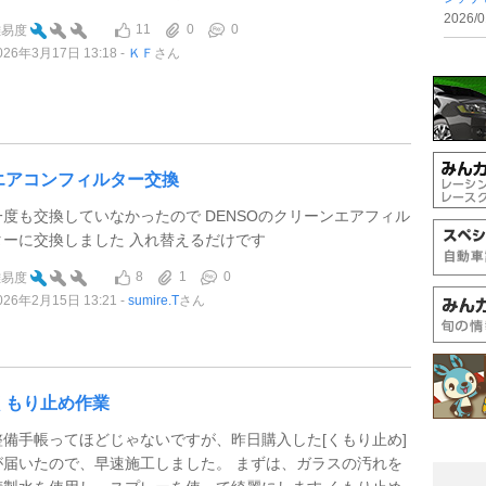
2026/0
11
0
0
難易度
026年3月17日 13:18
ＫＦ
さん
エアコンフィルター交換
一度も交換していなかったので DENSOのクリーンエアフィル
ターに交換しました 入れ替えるだけです
8
1
0
難易度
026年2月15日 13:21
sumire.T
さん
くもり止め作業
整備手帳ってほどじゃないですが、昨日購入した[くもり止め]
が届いたので、早速施工しました。 まずは、ガラスの汚れを