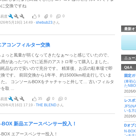
めに交換ですね
9
0
0
難易度
026年5月19日 14:49
shebub23
さん
最新オ
エアコンフィルター交換
ちょっと風量が弱くなってきたなぁ〜っと感じていたので、
ニュー
私用があったついでに近所のアストロ寄って購入しました。
Q&A
消耗品なので安いので充分です。 精算後、お店の駐車場で即
交換です。 前回交換から1年半、約15000km程走行していま
固定ガ
した。 コンソールBOXをチャチャっと外して… 古いフィルタ
(車初
たNBOX
を取 ...
2026/0
35
0
0
難易度
レスポ
026年4月16日 17:19
THE BLEND
さん
JF5
いる方
2026/0
N-BOX 新品エアースペンサー投入！
Dオプ
N-B
N-BOX エアースペンサー投入！
ンチナビ