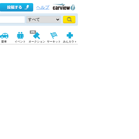
ヘルプ
愛車
イベント
オークション
サーキット
みんカラ＋