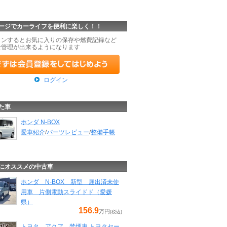
ージでカーライフを便利に楽しく！！
インするとお気に入りの保存や燃費記録など
な管理が出来るようになります
ログイン
た車
ホンダ N-BOX
愛車紹介
/
パーツレビュー
/
整備手帳
にオススメの中古車
ホンダ N-BOX 新型 届出済未使
用車 片側電動スライドド（愛媛
県）
156.9
万円
(税込)
トヨタ アクア 禁煙車 トヨタセー